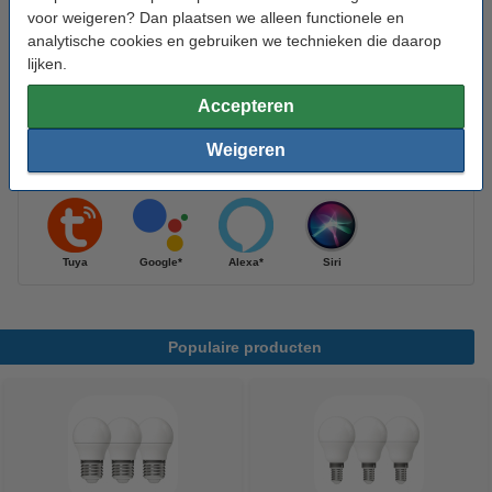
voor weigeren? Dan plaatsen we alleen functionele en
Bekijk de specificaties en beschrijving
analytische cookies en gebruiken we technieken die daarop
Direct leverbaar
lijken.
Morgen in huis
2
Accepteren
€ 19,50
10% korting:
Bestellen
€ 17,55
Weigeren
Werkt met
Tuya
Google*
Alexa*
Siri
Populaire producten