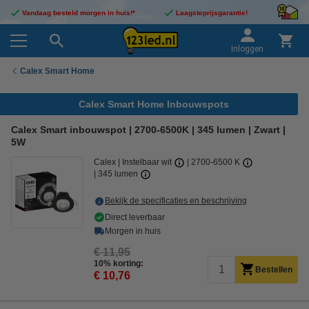
Vandaag besteld morgen in huis!*
Laagsteprijsgarantie!
Inloggen
Calex Smart Home
Calex Smart Home Inbouwspots
Calex Smart inbouwspot | 2700-6500K | 345 lumen | Zwart |
5W
Calex
Instelbaar wit
2700-6500 K
345 lumen
Bekijk de specificaties en beschrijving
Direct leverbaar
Morgen in huis
€ 11,95
10% korting:
Bestellen
€ 10,76