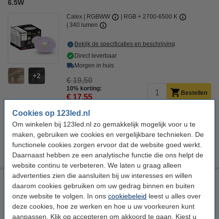
6.5W
Calex
RGBWW
RGB + 2700-6500 K
340 lumen
Bekijk de specificaties en beschrijving
Direct leverbaar
Morgen in huis
2
€ 19,50
10% korting:
Bestellen
€ 17,55
Cookies op 123led.nl
Werkt met
Om winkelen bij 123led.nl zo gemakkelijk mogelijk voor u te
maken, gebruiken we cookies en vergelijkbare technieken. De
functionele cookies zorgen ervoor dat de website goed werkt.
Tuya
Google*
Alexa*
Siri
Daarnaast hebben ze een analytische functie die ons helpt de
website continu te verbeteren. We laten u graag alleen
advertenties zien die aansluiten bij uw interesses en willen
Calex slimme inbouwspot | Halo | Zwart | RGB + 2700-6500K |
daarom cookies gebruiken om uw gedrag binnen en buiten
6.5W
onze website te volgen. In ons
cookiebeleid
leest u alles over
Calex
RGBWW
RGB + 2700-6500 K
deze cookies, hoe ze werken en hoe u uw voorkeuren kunt
340 lumen
aanpassen. Klik op accepteren om akkoord te gaan. Kiest u