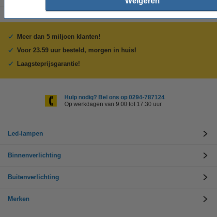
Weigeren
Meer dan 5 miljoen klanten!
Voor 23.59 uur besteld, morgen in huis!
Laagsteprijsgarantie!
Hulp nodig? Bel ons op 0294-787124
Op werkdagen van 9.00 tot 17.30 uur
Led-lampen
Binnenverlichting
Buitenverlichting
Merken