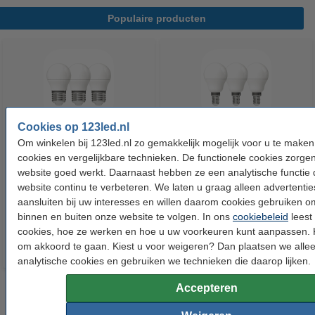
Populaire producten
Cookies op 123led.nl
Om winkelen bij 123led.nl zo gemakkelijk mogelijk voor u te make
123led LED lamp E27 | Kogel
123led LED lamp E14 | Kogel
cookies en vergelijkbare technieken. De functionele cookies zorge
P45 | Mat | 2.2W (25W) | 3 stuks
G35 | Mat | 2.2W (25W) | 3 stuks
website goed werkt. Daarnaast hebben ze een analytische functie 
website continu te verbeteren. We laten u graag alleen advertentie
€ 6,95
€ 6,95
aansluiten bij uw interesses en willen daarom cookies gebruiken 
Inclusief 21% BTW
Inclusief 21% BTW
binnen en buiten onze website te volgen. In ons
cookiebeleid
leest
cookies, hoe ze werken en hoe u uw voorkeuren kunt aanpassen. K
om akkoord te gaan. Kiest u voor weigeren? Dan plaatsen we allee
analytische cookies en gebruiken we technieken die daarop lijken.
Accepteren