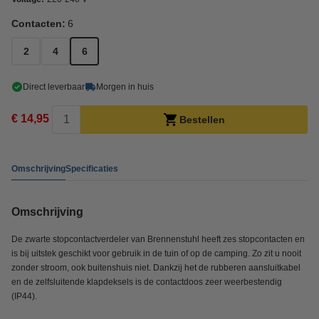
Contacten:
6
2
4
6
Direct leverbaar
Morgen in huis
€ 14,95
Bestellen
Omschrijving
Specificaties
Omschrijving
De zwarte stopcontactverdeler van Brennenstuhl heeft zes stopcontacten en
is bij uitstek geschikt voor gebruik in de tuin of op de camping. Zo zit u nooit
zonder stroom, ook buitenshuis niet. Dankzij het de rubberen aansluitkabel
en de zelfsluitende klapdeksels is de contactdoos zeer weerbestendig
(IP44).