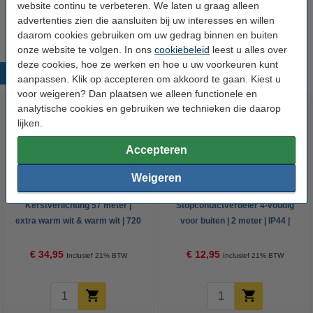
website continu te verbeteren. We laten u graag alleen
Oud voor nieuw:
uw oude apparaat
advertenties zien die aansluiten bij uw interesses en willen
daarom cookies gebruiken om uw gedrag binnen en buiten
onze website te volgen. In ons
cookiebeleid
leest u alles over
deze cookies, hoe ze werken en hoe u uw voorkeuren kunt
Populaire producten
aanpassen. Klik op accepteren om akkoord te gaan. Kiest u
voor weigeren? Dan plaatsen we alleen functionele en
analytische cookies en gebruiken we technieken die daarop
lijken.
Accepteren
Weigeren
Kerstverlichting 57 meter |
Stopcontactverdeler 4-voudig
extra warm wit & warm wit | 720
voor buiten | 2 meter | IP44 |
lampjes
Zwart | Brennenstuhl
€ 34,95
€ 12,95
Inclusief 21% BTW
Inclusief 21% BTW