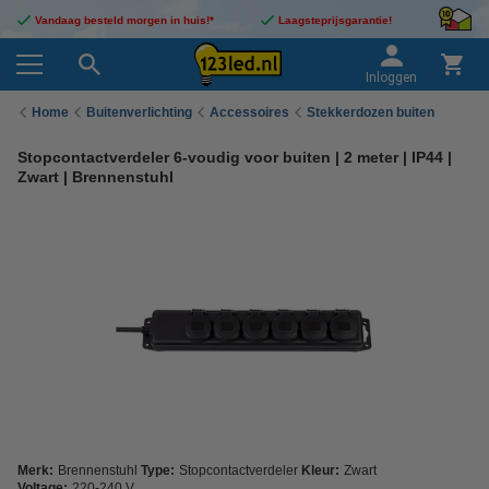
Vandaag besteld morgen in huis!*
Laagsteprijsgarantie!
Inloggen
Home
Buitenverlichting
Accessoires
Stekkerdozen buiten
Stopcontactverdeler 6-voudig voor buiten | 2 meter | IP44 |
Zwart | Brennenstuhl
Merk:
Brennenstuhl
Type:
Stopcontactverdeler
Kleur:
Zwart
Voltage:
220-240 V