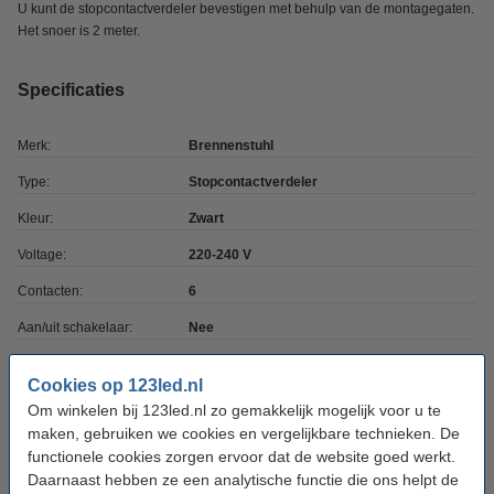
U kunt de stopcontactverdeler bevestigen met behulp van de montagegaten.
Het snoer is 2 meter.
Specificaties
Merk:
Brennenstuhl
Type:
Stopcontactverdeler
Kleur:
Zwart
Voltage:
220-240 V
Contacten:
6
Aan/uit schakelaar:
Nee
Afmetingen:
52 x 10 x 5 cm (lxbxh)
Cookies op 123led.nl
Kabellengte:
2 meter
Om winkelen bij 123led.nl zo gemakkelijk mogelijk voor u te
maken, gebruiken we cookies en vergelijkbare technieken. De
Beschermingsniveau:
IP44
functionele cookies zorgen ervoor dat de website goed werkt.
Gebruik:
Binnen/buiten
Daarnaast hebben ze een analytische functie die ons helpt de