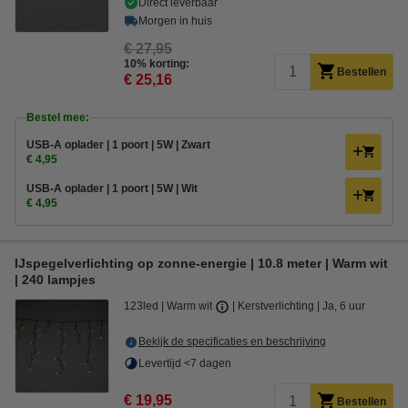
Direct leverbaar
Morgen in huis
€ 27,95
10% korting:
Bestellen
€ 25,16
Bestel mee:
USB-A oplader | 1 poort | 5W | Zwart
€ 4,95
USB-A oplader | 1 poort | 5W | Wit
€ 4,95
IJspegelverlichting op zonne-energie | 10.8 meter | Warm wit
| 240 lampjes
123led
Warm wit
Kerstverlichting
Ja, 6 uur
Bekijk de specificaties en beschrijving
Levertijd <7 dagen
€ 19,95
Bestellen