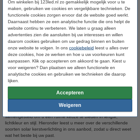
Om winkelen bij 123led.nl zo gemakkelijk mogelijk voor u te
Met solar kerstverlichting versiert u uw tuin, balkon of gevel op
maken, gebruiken we cookies en vergelijkbare technieken. De
een milieuvriendelijke en voordelige manier. Deze kerstverlichting
functionele cookies zorgen ervoor dat de website goed werkt.
werkt volledig op zonne-energie en heeft dus geen stopcontact of
Daarnaast hebben ze een analytische functie die ons helpt de
verlengsnoer nodig. Overdag laadt het zonnepaneel op, waarna
website continu te verbeteren. We laten u graag alleen
de lampjes ’s avonds automatisch gaan branden. Zo geniet u
advertenties zien die aansluiten bij uw interesses en willen
iedere avond van een sfeervolle kerstverlichting zonder extra
daarom cookies gebruiken om uw gedrag binnen en buiten
energiekosten. Of u nu kiest voor subtiele lichtslingers of een
onze website te volgen. In ons
cookiebeleid
leest u alles over
opvallende ijspegelverlichting, op deze pagina vindt u altijd een
deze cookies, hoe ze werken en hoe u uw voorkeuren kunt
variant die perfect past bij uw buitenruimte. Lees hieronder meer
aanpassen. Klik op accepteren om akkoord te gaan. Kiest u
over de kerstverlichting op zonne-energie of bestel hierboven
voor weigeren? Dan plaatsen we alleen functionele en
direct uit ons assortiment.
analytische cookies en gebruiken we technieken die daarop
lijken.
Solar kerstverlichting: ons
Accepteren
assortiment
Weigeren
Ons assortiment kerstverlichting op zonne-energie is zorgvuldig
samengesteld om u een ruime keuze te bieden in lengte,
lichtkleur en stijl. Hieronder leest u meer over de verschillende
soorten solar kerstverlichting in ons aanbod, zodat u direct weet
wat het beste bij uw past.