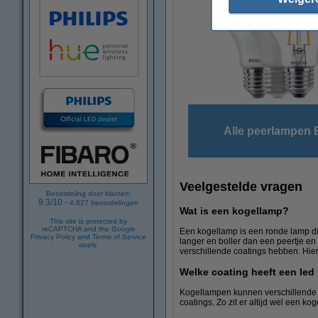
Alle peerlampen 
Veelgestelde vragen
Beoordeling door klanten:
9.3
/
10
-
4.827
beoordelingen
Wat is een kogellamp?
This site is protected by
reCAPTCHA and the Google
Een kogellamp is een ronde lamp die
Privacy Policy
and
Terms of Service
langer en boller dan een peertje e
apply.
verschillende coatings hebben. Hier
Welke coating heeft een led
Kogellampen kunnen verschillende c
coatings. Zo zit er altijd wel een kog