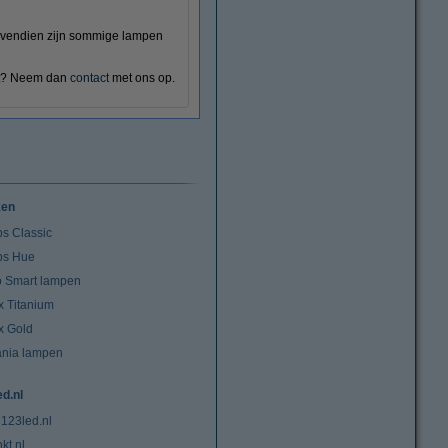
Bovendien zijn sommige lampen
nt? Neem dan
contact
met ons op.
ken
ps Classic
ips Hue
io Smart lampen
x Titanium
x Gold
ania lampen
ed.nl
 123led.nl
kt.nl