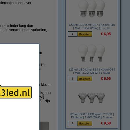
 hieronder meer over
123led LED lamp E27 | Kogel P45
er en minder lang dan
| Mat | 2.2W (25W) | 3 stuks
r in verschillende varianten,
€ 6,95
l aangeeft, kogelvormig en
e gebieden:
atte coating. Lampen met een
 Een matte coating zorgt er
123led LED lamp E14 | Kogel G35
| Mat | 2.2W (25W) | 3 stuks
rlijk van een ouderwetse
€ 6,95
aar. Zo kunt u er zelf voor kiezen
warmer het licht namelijk is, hoe
lende kleurtemperaturen. Wij
ebruikt, maar ook warmer. Zo zijn
123led GU10 LED spot | 2700K |
Dimbaar | 3.6W (50W) | 3 stuks
€ 9,50