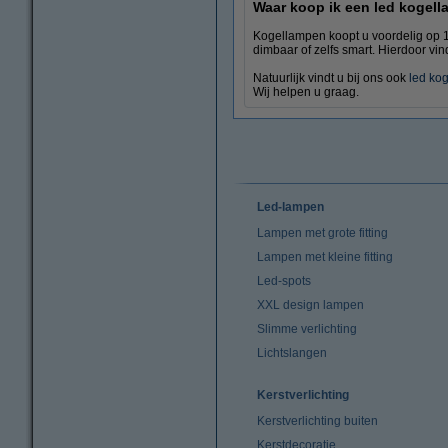
Waar koop ik een led kogel
Kogellampen koopt u voordelig op 1
dimbaar of zelfs smart. Hierdoor vin
Natuurlijk vindt u bij ons ook
led kog
Wij helpen u graag.
Led-lampen
Lampen met grote fitting
Lampen met kleine fitting
Led-spots
XXL design lampen
Slimme verlichting
Lichtslangen
Kerstverlichting
Kerstverlichting buiten
Kerstdecoratie