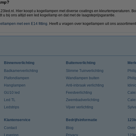
lamp?
23led.nl. Hier koopt u kogellampen met diverse coatings en kleurtemperaturen. 
dt u bij ons altijd een led kogellamp en dat met de laagsteprijsgarantie.
ellampen met een E14 fitting
.
Heeft u vragen over kogellampen uit ons assortime
Binnenverlichting
Buitenverlichting
Mer
Badkamerverlichting
Slimme Tuinverlichting
Phili
Plafondlampen
Wandlampen buiten
Phil
Hanglampen
Anti-inbraak verlichting
Idin
GU10 led
Feestverlichting
Cale
Led TL
Zwembadverlichting
Cale
Ledstrips
Vijver verlichting
Sylv
Klantenservice
Bedrijfsinformatie
123l
Contact
Blog
Over
Levering
Privacy
123in