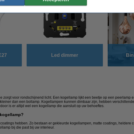
E27
Led dimmer
Bin
 zorgt voor rondschijnend licht. Een kogellamp lijkt een beetje op een peerlamp e
n kleiner dan een bollamp. Kogellampen kunnen dimbaar zijn, hebben verschillend
door is er altijd wel een kogellamp die aansluit op uw behoeftes.
 kogellamp?
oatings hebben. Zo bestaan er gekleurde kogellampen, matte coatings, heldere c
ellamp bij die past bij uw interieur.