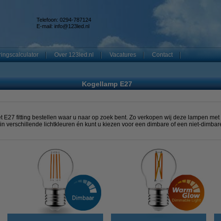
Telefoon: 0294-787124
E-mail:
info@123led.nl
ingscalculator
Over 123led.nl
Vacatures
Contact
Kogellamp E27
et E27 fitting bestellen waar u naar op zoek bent. Zo verkopen wij deze lampen met
 in verschillende lichtkleuren én kunt u kiezen voor een dimbare of een niet-dimbare