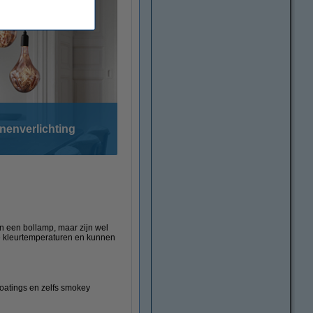
nenverlichting
n een bollamp, maar zijn wel
e kleurtemperaturen en kunnen
oatings en zelfs smokey