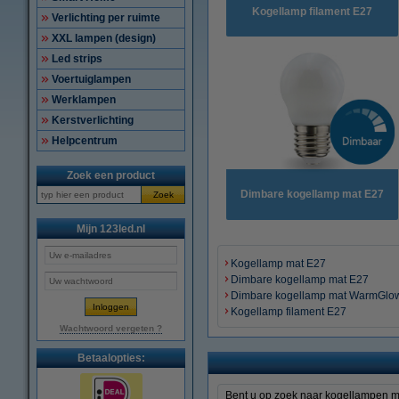
Kogellamp filament E27
Verlichting per ruimte
XXL lampen (design)
Led strips
Voertuiglampen
Werklampen
Kerstverlichting
Helpcentrum
Zoek een product
Dimbare kogellamp mat E27
Zoek
Mijn 123led.nl
Kogellamp mat E27
Dimbare kogellamp mat E27
Dimbare kogellamp mat WarmGlo
Kogellamp filament E27
Wachtwoord vergeten ?
Betaalopties:
Bent u op zoek naar kogellampen met