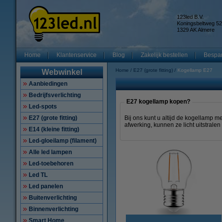
123led B.V.
Koningsbeltweg 52
1329 AK Almere
Home
Klantenservice
Blog
Zakelijk bestellen
Bespar
Home
E27 (grote fitting)
Kogellamp E27
Webwinkel
Aanbiedingen
Bedrijfsverlichting
E27 kogellamp kopen?
Led-spots
E27 (grote fitting)
Bij ons kunt u altijd de kogellamp m
afwerking, kunnen ze licht uitstralen
E14 (kleine fitting)
Led-gloeilamp (filament)
Alle led lampen
Led-toebehoren
Led TL
Led panelen
Buitenverlichting
Binnenverlichting
Smart Home