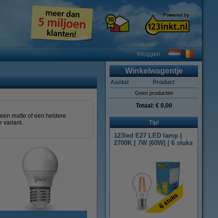
Inloggen
Winkelwagentje
Aantal
Product
Geen producten
Totaal:
€ 0,00
 een matte of een heldere
 variant.
Tip!
123led E27 LED lamp |
2700K | 7W (60W) | 6 stuks