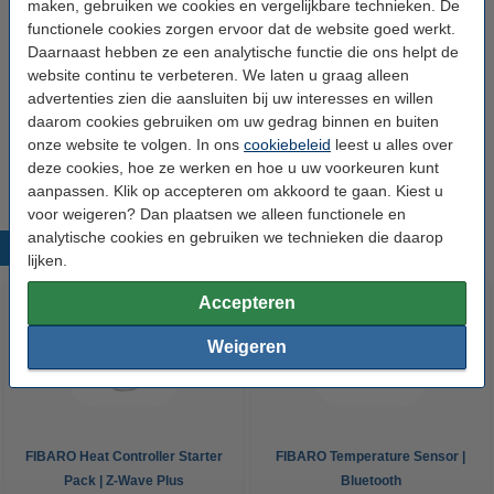
maken, gebruiken we cookies en vergelijkbare technieken. De
FIBARO Temperature Sensor | Bluetooth
€ 18,50
functionele cookies zorgen ervoor dat de website goed werkt.
Daarnaast hebben ze een analytische functie die ons helpt de
website continu te verbeteren. We laten u graag alleen
Werkt met
advertenties zien die aansluiten bij uw interesses en willen
daarom cookies gebruiken om uw gedrag binnen en buiten
onze website te volgen. In ons
cookiebeleid
leest u alles over
Fibaro
Homey
SmartThings
deze cookies, hoe ze werken en hoe u uw voorkeuren kunt
aanpassen. Klik op accepteren om akkoord te gaan. Kiest u
voor weigeren? Dan plaatsen we alleen functionele en
analytische cookies en gebruiken we technieken die daarop
Populaire producten
lijken.
Accepteren
Weigeren
FIBARO Heat Controller Starter
FIBARO Temperature Sensor |
Pack | Z-Wave Plus
Bluetooth