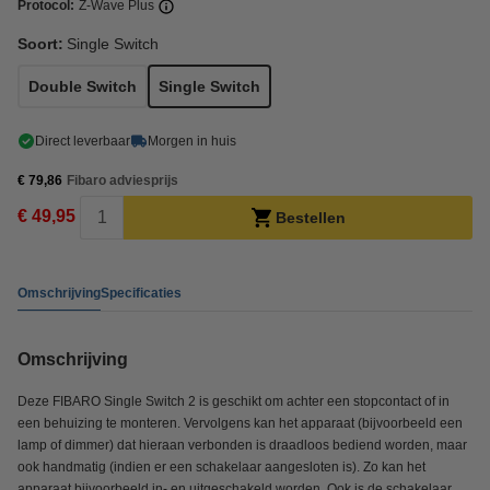
Protocol:
Z-Wave Plus
Soort:
Single Switch
Double Switch
Single Switch
Direct leverbaar
Morgen in huis
€ 79,86
Fibaro adviesprijs
€ 49,95
Bestellen
Omschrijving
Specificaties
Omschrijving
Deze FIBARO Single Switch 2 is geschikt om achter een stopcontact of in
een behuizing te monteren. Vervolgens kan het apparaat (bijvoorbeeld een
lamp of dimmer) dat hieraan verbonden is draadloos bediend worden, maar
ook handmatig (indien er een schakelaar aangesloten is). Zo kan het
apparaat bijvoorbeeld in- en uitgeschakeld worden. Ook is de schakelaar