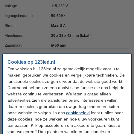
Voltage:
115-230 V
Ingangsfrequentie:
50-60Hz
Stroom:
Max. 8 A
Afmetingen:
20 x 38 x 42 mm (lxbxh)
Zaagmaat:
Ø 50 mm
Inbouwdiepte:
60 mm
Cookies op 123led.nl
Montage:
Inbouw
Om winkelen bij 123led.nl zo gemakkelijk mogelijk voor u te
maken, gebruiken we cookies en vergelijkbare technieken. De
Werktemperatuur:
0 tot +35 °C
functionele cookies zorgen ervoor dat de website goed werkt.
Beschermingsniveau:
IP20
Daarnaast hebben ze een analytische functie die ons helpt de
website continu te verbeteren. We laten u graag alleen
Video:
Productvideo
advertenties zien die aansluiten bij uw interesses en willen
Handleiding:
PDF
daarom cookies gebruiken om uw gedrag binnen en buiten
onze website te volgen. In ons
cookiebeleid
leest u alles over
Oud voor nieuw:
uw oude apparaat
deze cookies, hoe ze werken en hoe u uw voorkeuren kunt
aanpassen. Klik op accepteren om akkoord te gaan. Kiest u
Werkt met
voor weigeren? Dan plaatsen we alleen functionele en