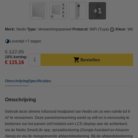
1
Merk:
Nedis
Type:
Verwarmingspaneel
Protocol:
WiFi (Tuya)
Kleur:
Wit
Levertijd <7 dagen
€ 127,95
10% korting:
Bestellen
€ 115,16
Omschrijving
Specificaties
Omschrijving
Gebruik deze slimme infrarood heatpanel van Nedis om zo een ruimte tot 9
m² te verwarmen. Deze paneelverwarming werkt op wifi en is eenvoudig te
bedienen via het paneel zelf middels een LCD-display aan de achterkant,
via de Nedis SmartLife app, spraakbesturing (Google Assistant en Amazon
Alexa) en via de meegeleverde afstandsbediening. Bij de afstandsbediening