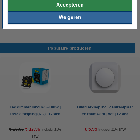
Accepteren
Handleiding:
PDF
Weigeren
Oud voor nieuw:
uw oude apparaat
Populaire producten
Led dimmer inbouw 3-100W |
Dimmerknop incl. centraalplaat
Fase afsnijding (RC) | 123led
en raamwerk | Wit | 123led
huismerk
huismerk
€ 19,95
€ 17,96
€ 5,95
Inclusief 21%
Inclusief 21% BTW
BTW