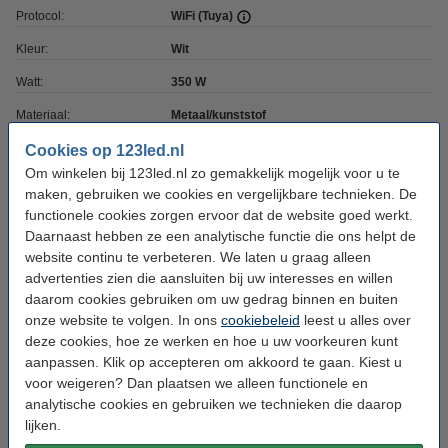
Protocol:
WiFi (Tuya)
Kleur:
Wit
Watt:
350 W
Materiaal:
Metaal/kunststof
WiFi:
Ja 2.4 GHZ
Cookies op 123led.nl
Om winkelen bij 123led.nl zo gemakkelijk mogelijk voor u te
Voltage:
220-240 V
maken, gebruiken we cookies en vergelijkbare technieken. De
functionele cookies zorgen ervoor dat de website goed werkt.
Ingangsfrequentie:
50-60Hz
Daarnaast hebben ze een analytische functie die ons helpt de
Stekker type:
Type-F (CEE 7/7)
website continu te verbeteren. We laten u graag alleen
advertenties zien die aansluiten bij uw interesses en willen
Afmetingen:
598 x 620 mm (bxh)
daarom cookies gebruiken om uw gedrag binnen en buiten
Diepte:
240 mm
onze website te volgen. In ons
cookiebeleid
leest u alles over
deze cookies, hoe ze werken en hoe u uw voorkeuren kunt
Aanloopsnoer:
1.8 meter
aanpassen. Klik op accepteren om akkoord te gaan. Kiest u
Werktemperatuur:
0 tot + 37 °C
voor weigeren? Dan plaatsen we alleen functionele en
analytische cookies en gebruiken we technieken die daarop
Beschermingsniveau:
IP44
lijken.
Aantal:
1