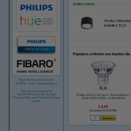
Andere kleur:
Nordlux Plafondspo
€ 42,95
€ 32,21
Populaire artikelen van klanten die
Beoordeling door klanten:
9.3
/
10
-
4.827
beoordelingen
This site is protected by
reCAPTCHA and the Google
Philips GU10 LED spot | SceneSwitch |
Privacy Policy
and
Terms of Service
2200-2500-2700K | 4.8W (50W)
apply.
€ 8,95
(Inclusief 21% BTW)