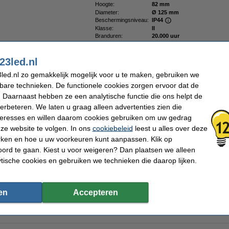
Hoogte:
82 mm
Diameter:
Ø 125 mm
Beschermingsniveau:
IP44
Klasse:
II
Branduren:
20.000 uur
Energielabel:
F
Extra info:
Handleiding
23led.nl
Oud voor nieuw:
uw oude apparaat
led.nl zo gemakkelijk mogelijk voor u te maken, gebruiken we
kbare technieken. De functionele cookies zorgen ervoor dat de
 Daarnaast hebben ze een analytische functie die ons helpt de
verbeteren. We laten u graag alleen advertenties zien die
 | 123led huismerk
nteresses en willen daarom cookies gebruiken om uw gedrag
ze website te volgen. In ons
cookiebeleid
leest u alles over deze
rken en hoe u uw voorkeuren kunt aanpassen. Klik op
ord te gaan. Kiest u voor weigeren? Dan plaatsen we alleen
ytische cookies en gebruiken we technieken die daarop lijken.
t | Landon 14 | 2700K | 600 lumen | IP44 | Wit | 6.5W
en
Accepteren