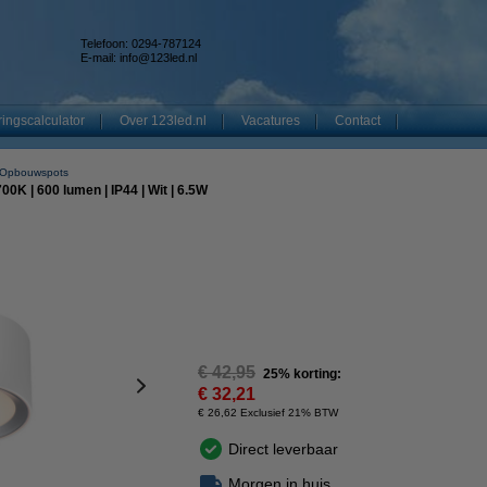
Telefoon: 0294-787124
E-mail:
info@123led.nl
ingscalculator
Over 123led.nl
Vacatures
Contact
 Opbouwspots
00K | 600 lumen | IP44 | Wit | 6.5W
€ 42,95
25% korting:
€ 32,21
€ 26,62 Exclusief 21% BTW
Direct leverbaar
Morgen in huis