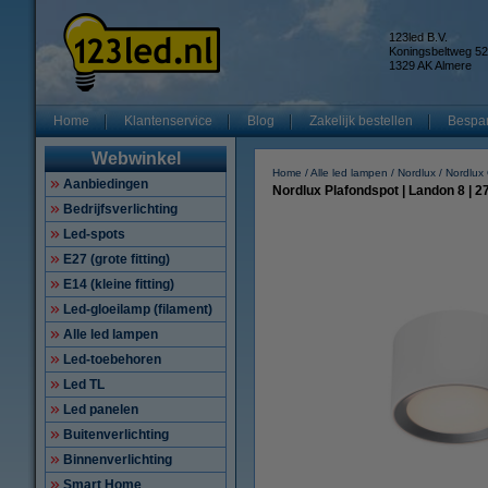
123led B.V.
Koningsbeltweg 52
1329 AK Almere
Home
Klantenservice
Blog
Zakelijk bestellen
Bespar
Webwinkel
Home
Alle led lampen
Nordlux
Nordlux
Aanbiedingen
Nordlux Plafondspot | Landon 8 | 27
Bedrijfsverlichting
Led-spots
E27 (grote fitting)
E14 (kleine fitting)
Led-gloeilamp (filament)
Alle led lampen
Led-toebehoren
Led TL
Led panelen
Buitenverlichting
Binnenverlichting
Smart Home