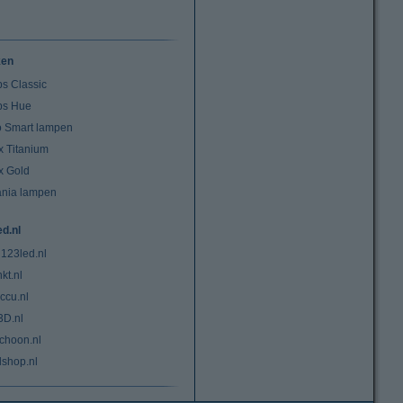
ken
ps Classic
ips Hue
io Smart lampen
x Titanium
x Gold
ania lampen
ed.nl
 123led.nl
kt.nl
ccu.nl
3D.nl
choon.nl
lshop.nl