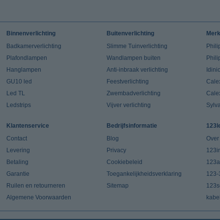
Binnenverlichting
Buitenverlichting
Mer
Badkamerverlichting
Slimme Tuinverlichting
Phili
Plafondlampen
Wandlampen buiten
Phil
Hanglampen
Anti-inbraak verlichting
Idin
GU10 led
Feestverlichting
Cale
Led TL
Zwembadverlichting
Cale
Ledstrips
Vijver verlichting
Sylv
Klantenservice
Bedrijfsinformatie
123l
Contact
Blog
Over
Levering
Privacy
123in
Betaling
Cookiebeleid
123a
Garantie
Toegankelijkheidsverklaring
123-
Ruilen en retourneren
Sitemap
123s
Algemene Voorwaarden
kabe