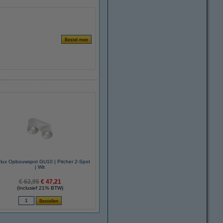
lux Opbouwspot GU10 | Pitcher 2-Spot
| Wit
€ 62,95
€ 47,21
(Inclusief 21% BTW)