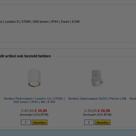
t | Landon 8 | 2700K | 600 lumen | IP44 | Zwart | 6.5W
 dit artikel ook besteld hebben
Nordlux Plafondspot | Landon 14 | 2700K |
Nordlux Opbouwspot GU10 | Pitcher | Wit
Nord
600 lumen | IP44 | Wit | 6.5W
€ 47,95
€ 35,96
€ 35,95
€ 26,96
(Inclusief 21% BTW)
(Inclusief 21% BTW)