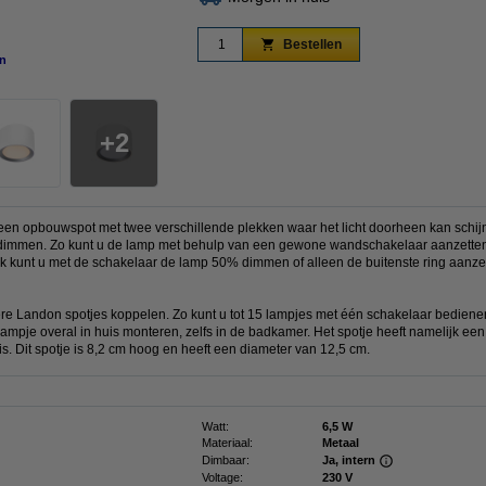
Bestellen
n
vergroten
2
een opbouwspot met twee verschillende plekken waar het licht doorheen kan schijn
e dimmen. Zo kunt u de lamp met behulp van een gewone wandschakelaar aanzett
ok kunt u met de schakelaar de lamp 50% dimmen of alleen de buitenste ring aanzet
ere Landon spotjes koppelen. Zo kunt u tot 15 lampjes met één schakelaar bedienen
lampje overal in huis monteren, zelfs in de badkamer. Het spotje heeft namelijk e
. Dit spotje is 8,2 cm hoog en heeft een diameter van 12,5 cm.
Watt:
6,5 W
Materiaal:
Metaal
Dimbaar:
Ja, intern
Voltage:
230 V