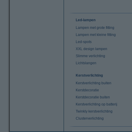
Led-lampen
Lampen met grote fitting
Lampen met kleine fitting
Led-spots
XXL design lampen
Slimme verlichting
Lichtslangen
Kerstverlichting
Kerstverlichting buiten
Kerstdecoratie
Kerstdecoratie buiten
Kerstverlichting op batterij
Twinkly kerstverlichting
Clusterverlichting