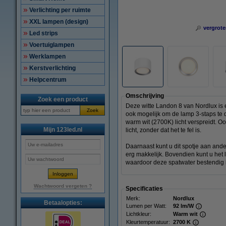
Verlichting per ruimte
XXL lampen (design)
vergrote
Led strips
Voertuiglampen
Werklampen
Kerstverlichting
Helpcentrum
Omschrijving
Zoek een product
Deze witte Landon 8 van Nordlux is 
Zoek
ook mogelijk om de lamp 3-staps t
warm wit (2700K) licht verspreidt. O
Mijn 123led.nl
licht, zonder dat het te fel is.
Daarnaast kunt u dit spotje aan and
erg makkelijk. Bovendien kunt u het 
waardoor deze spatwater bestendig is
Wachtwoord vergeten ?
Specificaties
Merk:
Nordlux
Betaalopties:
Lumen per Watt:
92 lm/W
Lichtkleur:
Warm wit
Kleurtemperatuur:
2700 K