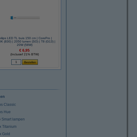
ilips LED TL buis 150 cm | CorePro |
K (830) | 2050 lumen (SO) | T8 (G13) |
20W (58W)
€ 6,95
(Inclusief 21% BTW)
ken
ps Classic
ips Hue
io Smart lampen
x Titanium
x Gold