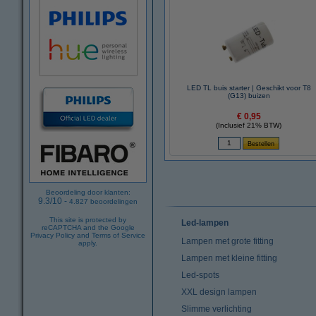
LED TL buis starter | Geschikt voor T8
(G13) buizen
€ 0,95
(Inclusief 21% BTW)
Beoordeling door klanten:
9.3
/
10
-
4.827
beoordelingen
This site is protected by
Led-lampen
reCAPTCHA and the Google
Privacy Policy
and
Terms of Service
Lampen met grote fitting
apply.
Lampen met kleine fitting
Led-spots
XXL design lampen
Slimme verlichting