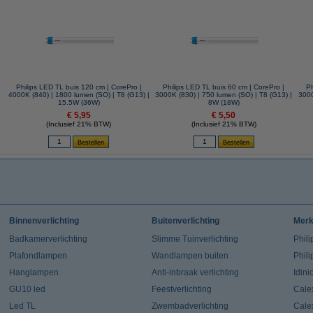
Philips LED TL buis 120 cm | CorePro |
Philips LED TL buis 60 cm | CorePro |
Ph
4000K (840) | 1800 lumen (SO) | T8 (G13) |
3000K (830) | 750 lumen (SO) | T8 (G13) |
3000
15.5W (36W)
8W (18W)
€ 5,95
€ 5,50
(Inclusief 21% BTW)
(Inclusief 21% BTW)
Binnenverlichting
Buitenverlichting
Mer
Badkamerverlichting
Slimme Tuinverlichting
Phili
Plafondlampen
Wandlampen buiten
Phil
Hanglampen
Anti-inbraak verlichting
Idin
GU10 led
Feestverlichting
Cale
Led TL
Zwembadverlichting
Cale