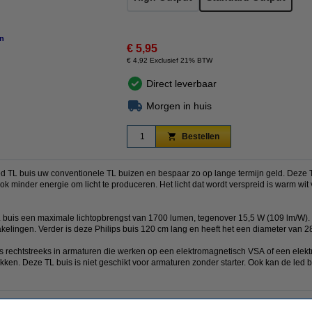
n
€ 5,95
€ 4,92 Exclusief 21% BTW
Direct leverbaar
Morgen in huis
Bestellen
d TL buis uw conventionele TL buizen en bespaar zo op lange termijn geld. Deze T8
k minder energie om licht te produceren. Het licht dat wordt verspreid is warm wit 
L buis een maximale lichtopbrengst van 1700 lumen, tegenover 15,5 W (109 lm/W)
kelingen. Verder is deze Philips buis 120 cm lang en heeft het een diameter van 
 rechtstreeks in armaturen die werken op een elektromagnetisch VSA of een elek
kken. Deze TL buis is niet geschikt voor armaturen zonder starter. Ook kan de led b