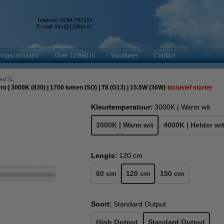
Telefoon: 0294-787124
E-mail:
info@123led.nl
ingscalculator
Over 123led.nl
Vacatures
Contact
 led TL
ro | 3000K (830) | 1700 lumen (SO) | T8 (G13) | 15.5W (36W)
Inclusief starter
Kleurtemperatuur:
3000K | Warm wit
3000K | Warm wit
4000K | Helder wi
Lengte:
120 cm
60 cm
120 cm
150 cm
Soort:
Standard Output
High Output
Standard Output