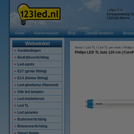
123led B.V.
Koningsbeltweg 52
1329 AK Almere
Home
Klantenservice
Blog
Zakelijk bestellen
Bespar
Webwinkel
Home
Led TL
Led TL per merk
Philips
Aanbiedingen
Philips LED TL buis 120 cm | CoreP
Bedrijfsverlichting
Led-spots
E27 (grote fitting)
E14 (kleine fitting)
Led-gloeilamp (filament)
Alle led lampen
Led-toebehoren
Led TL
Led panelen
Buitenverlichting
Binnenverlichting
Smart Home