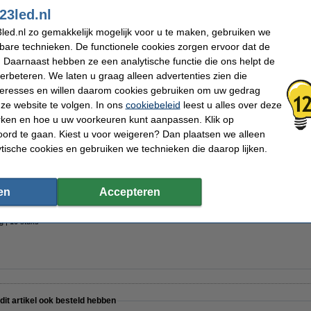
23led.nl
Materiaal:
Glas
Coating:
Mat
led.nl zo gemakkelijk mogelijk voor u te maken, gebruiken we
Dimbaar:
Nee
Voltage:
220-240 V
kbare technieken. De functionele cookies zorgen ervoor dat de
Ingangsfrequentie:
50-60Hz
 Daarnaast hebben ze een analytische functie die ons helpt de
Starter inbegrepen:
Ja
verbeteren. We laten u graag alleen advertenties zien die
Lengte:
120 cm
Diameter:
Ø 28 mm
nteresses en willen daarom cookies gebruiken om uw gedrag
Type installatie:
Conventioneel VSA (EM)
ze website te volgen. In ons
cookiebeleid
leest u alles over deze
Werktemperatuur:
-20 tot +45 °C
rken en hoe u uw voorkeuren kunt aanpassen. Klik op
Branduren:
50.000 uur
Aan/uitschakelingen:
200.000
ord te gaan. Kiest u voor weigeren? Dan plaatsen we alleen
Energielabel:
F
ytische cookies en gebruiken we technieken die daarop lijken.
Oud voor nieuw:
uw oude apparaat
en
Accepteren
g | 10 stuks
 dit artikel ook besteld hebben