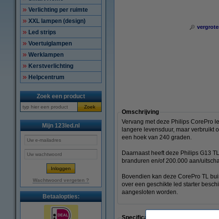
Verlichting per ruimte
XXL lampen (design)
vergrote
Led strips
Voertuiglampen
Werklampen
Kerstverlichting
Helpcentrum
Zoek een product
Zoek
Omschrijving
Vervang met deze Philips CorePro le
Mijn 123led.nl
langere levensduur, maar verbruikt oo
een hoek van 240 graden.
Daarnaast heeft deze Philips G13 T
branduren en/of 200.000 aan/uitscha
Bovendien kan deze CorePro TL buis
Wachtwoord vergeten ?
over een geschikte led starter beschi
aangesloten worden.
Betaalopties:
Specificaties