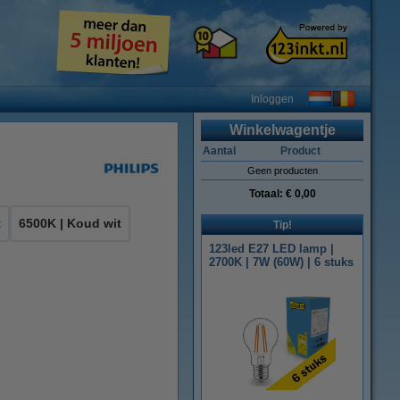
Inloggen
Winkelwagentje
Aantal
Product
Geen producten
Totaal:
€ 0,00
t
6500K | Koud wit
Tip!
123led E27 LED lamp |
2700K | 7W (60W) | 6 stuks