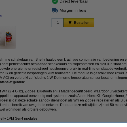
Direct leverbaar
Morgen in huis
n
vergroten
Bestellen
mme schakelaar van Shelly haalt u een krachtige combinatie van bediening en e
 past perfect achter bestaande schakelaars en stopcontacten en stelt u in staat om 
wde energiemeter registreert het stroomverbruik in real-time en slaat de verbruik
erbruik en gerichte besparingen kunt realiseren. De module is geschikt voor zowel l
V AC) en verbruikt zelf slechts 1 W. De interne temperatuursensor beschermt tegen
intensief gebruik.
ifi (2.4 GHz), Zigbee, Bluetooth en is Matter gecertificeerd, waardoor u verzeker
 koppelt het apparaat eenvoudig met systemen zoals Apple HomeKit, Google Home, 
rdeel is dat deze schakelaar ook dienstdoet als Wifi en Zigbee repeater én als Blu
f en het bereik van uw gehele netwerk. De draadloze reikwijdtes zijn tot 50 meter vi
zowel woningen als grotere gebouwen.
Shelly 1PM Gen4 modules.