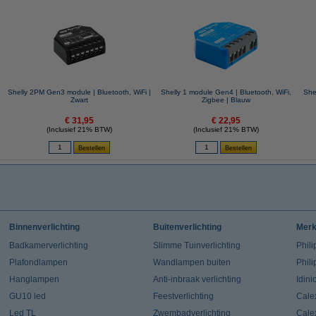
Shelly 2PM Gen3 module | Bluetooth, WiFi |
Shelly 1 module Gen4 | Bluetooth, WiFi,
Shel
Zwart
Zigbee | Blauw
€ 31,95
€ 22,95
(Inclusief 21% BTW)
(Inclusief 21% BTW)
Binnenverlichting
Buitenverlichting
Mer
Badkamerverlichting
Slimme Tuinverlichting
Phili
Plafondlampen
Wandlampen buiten
Phil
Hanglampen
Anti-inbraak verlichting
Idin
GU10 led
Feestverlichting
Cale
Led TL
Zwembadverlichting
Cale