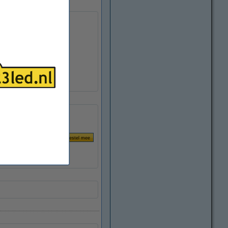
)
Shelly schakelmateriaal