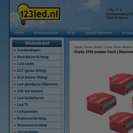
123led B.V.
Koningsbeltweg 52
1329 AK Almere
Home
Klantenservice
Blog
Zakelijk bestellen
Bespar
Webwinkel
Home
Smart Home
Smart Home Merken
Aanbiedingen
Shelly 1PM module Gen4 | Bluetooth
Bedrijfsverlichting
Led-spots
E27 (grote fitting)
E14 (kleine fitting)
Led-gloeilamp (filament)
Alle led lampen
Led-toebehoren
Led TL
Led panelen
Buitenverlichting
Binnenverlichting
Smart Home