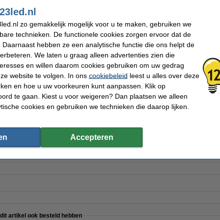
23led.nl
Wifi bereik:
Max. 50 meter
led.nl zo gemakkelijk mogelijk voor u te maken, gebruiken we
Bluetooth bereik:
Max. 100 meter
kbare technieken. De functionele cookies zorgen ervoor dat de
Zigbee bereik:
Max. 300 meter
th
Voltage:
110-240 V
 Daarnaast hebben ze een analytische functie die ons helpt de
Stroom:
Max. 16 A
verbeteren. We laten u graag alleen advertenties zien die
Afmetingen:
16 x 42 x 37 mm (lxbxh
nteresses en willen daarom cookies gebruiken om uw gedrag
Werktemperatuur:
-20 tot +40 °C
Aantal:
4
ze website te volgen. In ons
cookiebeleid
leest u alles over deze
Oud voor nieuw:
uw oude apparaat
rken en hoe u uw voorkeuren kunt aanpassen. Klik op
ord te gaan. Kiest u voor weigeren? Dan plaatsen we alleen
ytische cookies en gebruiken we technieken die daarop lijken.
 | Zwart
en
Accepteren
 dit artikel ook besteld hebben