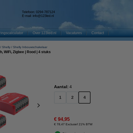
Telefoon: 0294-787124
E-mail:
info@123led.nl
ingscalculator
Over 123led.nl
Vacatures
Contact
Shelly
Shelly Inbouwschakelaar
, WiFi, Zigbee | Rood | 4 stuks
Aantal:
4
1
2
4
€ 94,95
€ 78,47 Exclusief 21% BTW