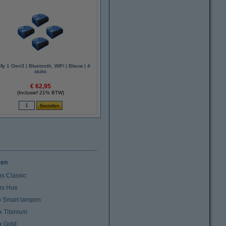
ly 1 Gen3 | Bluetooth, WiFi | Blauw | 4
stuks
€ 62,95
(Inclusief 21% BTW)
ken
ps Classic
ips Hue
io Smart lampen
x Titanium
x Gold