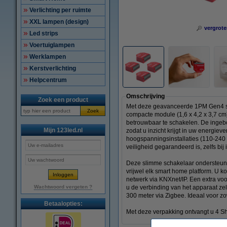
Verlichting per ruimte
XXL lampen (design)
vergrote
Led strips
Voertuiglampen
Werklampen
Kerstverlichting
Helpcentrum
Omschrijving
Zoek een product
Met deze geavanceerde 1PM Gen4 sli
Zoek
compacte module (1,6 x 4,2 x 3,7 cm)
betrouwbaar te schakelen. De ingebou
Mijn 123led.nl
zodat u inzicht krijgt in uw energiev
hoogspanningsinstallaties (110-240 
veiligheid gegarandeerd is, zelfs bij 
Deze slimme schakelaar ondersteunt W
vrijwel elk smart home platform. U
netwerk via KNXnet/IP. Een extra voo
Wachtwoord vergeten ?
u de verbinding van het apparaat zel
300 meter via Zigbee. Ideaal voor 
Betaalopties:
Met deze verpakking ontvangt u 4 