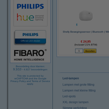
Shelly Bewegingssensor | Bluetooth | Wit
€ 24,95
(Inclusief 21% BTW)
Beoordeling door klanten:
9.3
/
10
-
4.827
beoordelingen
This site is protected by
Led-lampen
reCAPTCHA and the Google
Privacy Policy
and
Terms of Service
apply.
Lampen met grote fitting
Lampen met kleine fitting
Led-spots
XXL design lampen
Slimme verlichting