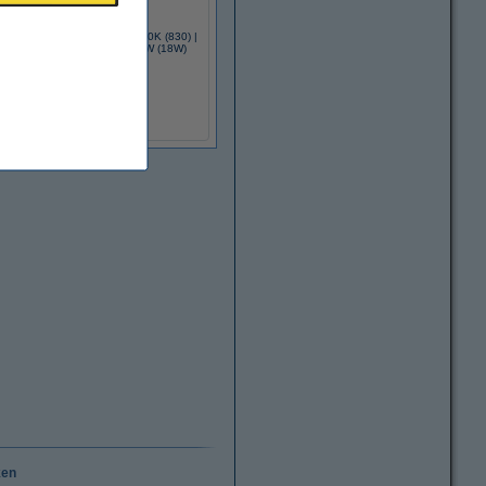
ania LED TL buis 73 cm | 3000K (830) |
50 lumen (SO) | T8 (G13) | 9W (18W)
€ 7,95
(Inclusief 21% BTW)
ken