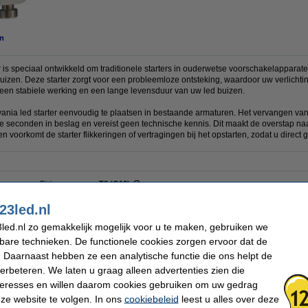
n
 is speciaal ontwikkeld om traditionele starters in ouderwetse voorschakelappara
uizen. Deze starter zorgt voor een probleemloze ontsteking, waardoor uw verlichti
 een stabiele werking en een lange levensduur van uw led buizen.
lvania led starter eenvoudig te plaatsen in bestaande armaturen. Het vervangen va
e seconden in beslag en vereist geen technische kennis. Dit maakt de overstap naar 
 voorkomt de starter flikkeringen of vertragingen bij het opstarten, zodat u direct g
Fitting:
T8 (G13)
Oud voor nieuw:
uw oude apparaat
23led.nl
led.nl zo gemakkelijk mogelijk voor u te maken, gebruiken we
 dit artikel ook besteld hebben
kbare technieken. De functionele cookies zorgen ervoor dat de
 Daarnaast hebben ze een analytische functie die ons helpt de
verbeteren. We laten u graag alleen advertenties zien die
nteresses en willen daarom cookies gebruiken om uw gedrag
ze website te volgen. In ons
cookiebeleid
leest u alles over deze