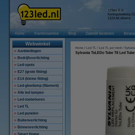
123led B.V.
Koningsbeltweg 52
1329 AK Almere
Home
Klantenservice
Blog
Zakelijk bestellen
Bespar
Webwinkel
Home
Led TL
Led TL per merk
Sylvani
Aanbiedingen
Sylvania ToLEDo Tube T8 Led Tube 
Bedrijfsverlichting
Led-spots
E27 (grote fitting)
E14 (kleine fitting)
Led-gloeilamp (filament)
Alle led lampen
Led-toebehoren
Led TL
Led panelen
Buitenverlichting
Binnenverlichting
Smart Home