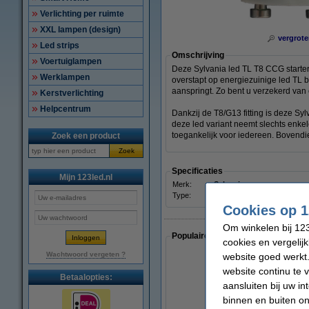
Verlichting per ruimte
XXL lampen (design)
vergrote
Led strips
Omschrijving
Voertuiglampen
Deze Sylvania led TL T8 CCG starter
Werklampen
overstapt op energiezuinige led TL b
aanspringt. Zo bent u verzekerd van
Kerstverlichting
Helpcentrum
Dankzij de T8/G13 fitting is deze Sy
deze led variant neemt slechts enkel
toegankelijk voor iedereen. Bovendien
Zoek een product
Zoek
Specificaties
Mijn 123led.nl
Merk:
Sylvania
Type:
T8
Cookies op 1
Om winkelen bij 123
Populaire artikelen van klanten die
cookies en vergelij
Wachtwoord vergeten ?
website goed werkt.
website continu te 
Betaalopties:
aansluiten bij uw i
binnen en buiten on