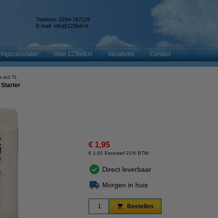
Telefoon: 0294-787124
E-mail:
info@123led.nl
ingscalculator
Over 123led.nl
Vacatures
Contact
a led TL
Starter
€ 1,95
€ 1,61 Exclusief 21% BTW
Direct leverbaar
Morgen in huis
Bestellen