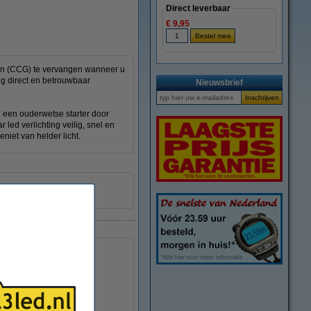
Direct leverbaar
€ 9,95
ten (CCG) te vervangen wanneer u
ng direct en betrouwbaar
Nieuwsbrief
n een ouderwetse starter door
led verlichting veilig, snel en
eniet van helder licht.