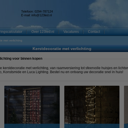
Telefoon: 0294-787124
E-mail:
info@123led.nl
ingscalculator
Over 123led.nl
Vacatures
Contact
ie met verlichting
Kerstdecoratie met verlichting
ichting voor binnen kopen
 kerstdecoratie met verlichting, van raamversiering tot sfeervolle huisjes en lichts
 Konstsmide en Luca Lighting. Bestel nu en ontvang uw decoratie snel in huis!