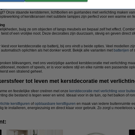
ngen
ingt? Onze staande kerststerren, lichtbollen en guirlandes met verlichting maken van
ieptewerking of kerstkransen met subtiele lampjes zijn perfect voor een warme en fees
ing
lijkheden, buig ze om objecten of langs meubels en bepaal zelf het effect. Combin
twist of een vrolijke noot. Deze decoraties zijn duurzaam, stevig en geven direct sf
r kiest voor kerstdecoratie op batterij, bij ons vindt u beide opties. Veel modellen 
 automatisch oplichten als het donker wordt. Bekijk alle varianten met
batterijen
of 
sproken blikvangers, met ons veelzijdige aanbod kerstdecoratie met verlichting maak
ditioneel, modern of speels, er is voor iedere stijl en elke ruimte een passende opl
kerst een stralend geheel.
erstsfeer tot leven met kerstdecoratie met verlichti
rme en feestelijke sfeer creëren met onze
kerstdecoratie met verlichting voor buite
hting die bestand is tegen weer en wind. Ideaal voor in de tuin, op het balkon of r
rlichte kerstfiguren
of
opblaasbare kerstfiguren
en maak van iedere buitenruimte e
ig te installeren, energiezuinig en direct klaar voor gebruik. Zo zorgt u moeiteloos 
nt: