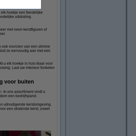
 elk hoekje een feestelijke
telijke uitstraling.
eer met neon kerstfiguren of
eer.
zijn ook voorzien van een slimme
sluit ze eenvoudig aan met een
t u elk hoekje in huis klaar voor
ossing. Laat uw interieur fonkelen
ng voor buiten
n
. In ons assortiment vindt u
ondom een bedrijfspand.
en uitnodigende kerstomgeving.
voor een stralende kerst, zowel