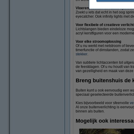
Vloeren, hoeken en ruime opstelli
Zoekt u iets dat echt in het oog spr
eyecatcher. Ook infinity lights met d
Voor flexibele of creatieve verlicht
Lichtslangen bieden eindeloze moge
acryl kerstfiguren voor een moderne 
Voor elke stroomoplossing
Of u nu werkt met netstroom of lieve
timerfunctie of dimstanden, zodat ze
stekker
.
Van subtiele lichtaccenten tot uitge
de feestdagen. Of u nu houdt van tra
van gezelligheid en maak van deze 
Breng buitenshuis de k
Buiten kunt u ook eenvoudig een wa
speciaal geselecteerde buitenverlic
Kies bijvoorbeeld voor sfeervolle
ve
Al onze buitenverlichting is eenvoud
binnen als buiten.
Mogelijk ook interessa