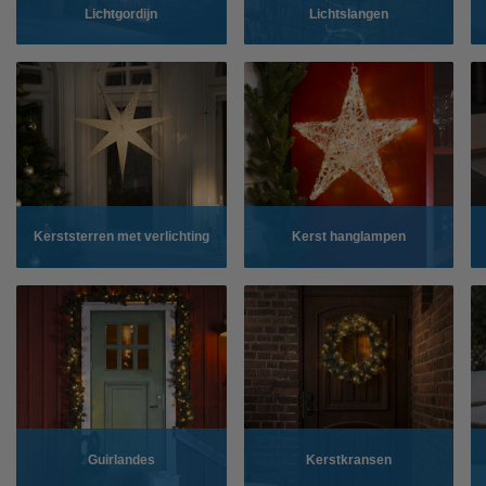
Lichtgordijn
Lichtslangen
Kerststerren met verlichting
Kerst hanglampen
Guirlandes
Kerstkransen