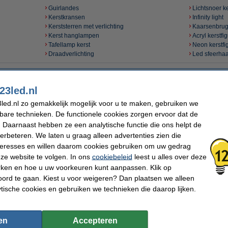
Guirlandes
Lichtsnoer k
Kerstkransen
Infinity light
Kerststerren met verlichting
Kaarsenbru
Kerst hanglampen
Acryl kerstfi
Tafellamp kerst
Neon kerstfi
Draadverlichting
Led sfeerha
Breng uw interieur tot leven met kerstdecoratie vol licht
23led.nl
 direct sfeer in huis. Of u nu kiest voor subtiele accenten of uitgesproken blikvanger
led.nl zo gemakkelijk mogelijk voor u te maken, gebruiken we
elijk en warm. Van raamdecoratie tot tafellampen en van guirlandes tot lichtsnoeren,
kbare technieken. De functionele cookies zorgen ervoor dat de
Ontdek het complete aanbod en geef uw kerstinterieur een magisch licht.
 Daarnaast hebben ze een analytische functie die ons helpt de
ichting, sfeervolle keuzes voor elk interieur
verbeteren. We laten u graag alleen advertenties zien die
nteresses en willen daarom cookies gebruiken om uw gedrag
oratie met verlichting voor binnen biedt volop inspiratie voor elke ruimte in huis. V
ze website te volgen. In ons
cookiebeleid
leest u alles over deze
tijl en laat uw interieur stralen tijdens de feestdagen.
rken en hoe u uw voorkeuren kunt aanpassen. Klik op
ord te gaan. Kiest u voor weigeren? Dan plaatsen we alleen
coratie speciaal voor wanden en ramen. Denk aan onze ijspegelverlichting en licht
accent aan de muur. Ook raamdecoratie met kerstfiguren, draadverlichting of lichtsn
ytische cookies en gebruiken we technieken die daarop lijken.
gende kerststerren aan toe voor een sprankelende afwerking.
en
hting die uw meubels tot echte sfeerpodia maken. Denk aan kersthuisjes voor een c
en
Accepteren
decoratieve led sfeerhaard of een kaarsenbrug als klassiek middelpunt. Deze sfeer
lexibiliteit.