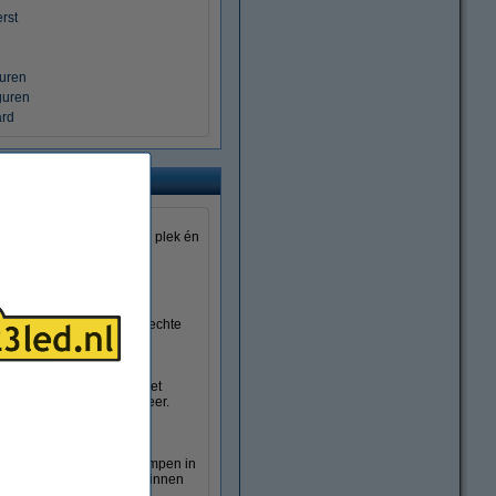
erst
g
guren
guren
ard
s, met de juiste verlichte
 bij ons vindt u voor elke plek én
an fonkelende details tot echte
gordijnen, perfect voor het
oeren zorgt voor extra sfeer.
ompleet kerstdorp, tafellampen in
makers zijn ideaal voor binnen