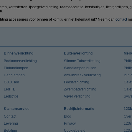
en, kerststerren, ijspegelverlichting, raamdecoratie, kersthuisjes, lichtgordijnen, 
n.
chting accessoires voor binnen of komt u er niet helemaal uit? Neem dan
contact
met
Binnenverlichting
Buitenverlichting
Mer
Badkamerverlichting
Slimme Tuinverlichting
Phili
Plafondlampen
Wandlampen buiten
Phil
Hanglampen
Anti-inbraak verlichting
Idin
GU10 led
Feestverlichting
Cale
Led TL
Zwembadverlichting
Cale
Ledstrips
Vijver verlichting
Sylv
Klantenservice
Bedrijfsinformatie
123l
Contact
Blog
Over
Levering
Privacy
123in
Betaling
Cookiebeleid
123a