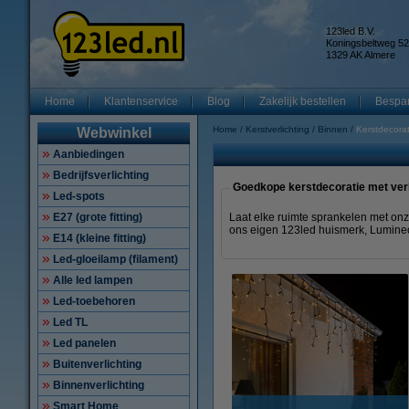
123led B.V.
Koningsbeltweg 52
1329 AK Almere
Home
Klantenservice
Blog
Zakelijk bestellen
Bespar
Home
Kerstverlichting
Binnen
Kerstdecorat
Webwinkel
Aanbiedingen
Bedrijfsverlichting
Goedkope kerstdecoratie met verl
Led-spots
E27 (grote fitting)
Laat elke ruimte sprankelen met onze
ons eigen 123led huismerk, Lumineo,
E14 (kleine fitting)
Led-gloeilamp (filament)
Alle led lampen
Led-toebehoren
Led TL
Led panelen
Buitenverlichting
Binnenverlichting
Smart Home