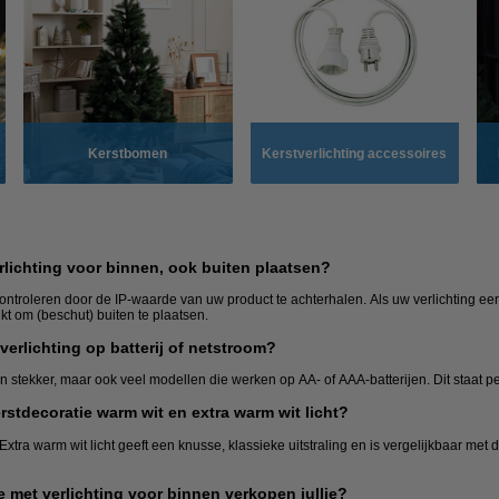
Kerstbomen
Kerstverlichting accessoires
rlichting voor binnen, ook buiten plaatsen?
t controleren door de IP-waarde van uw product te achterhalen. Als uw verlichting e
kt om (beschut) buiten te plaatsen.
verlichting op batterij of netstroom?
stekker, maar ook veel modellen die werken op AA- of AAA-batterijen. Dit staat p
erstdecoratie warm wit en extra warm wit licht?
 Extra warm wit licht geeft een knusse, klassieke uitstraling en is vergelijkbaar met
 met verlichting voor binnen verkopen jullie?