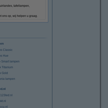
guirlandes, tafellampen,
 ons op, wij helpen u graag.
ken
ps Classic
ips Hue
io Smart lampen
x Titanium
x Gold
ania lampen
ed.nl
 123led.nl
kt.nl
ccu.nl