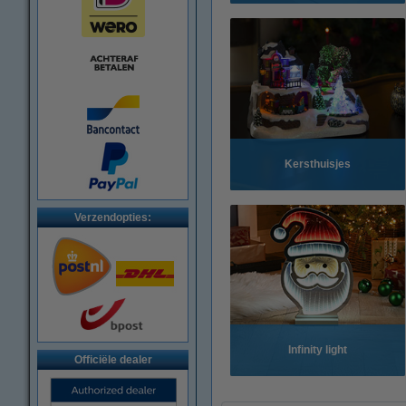
Kersthuisjes
Verzendopties:
Infinity light
Officiële dealer