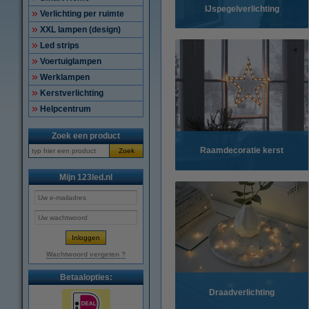
IJspegelverlichting
Verlichting per ruimte
XXL lampen (design)
Led strips
Voertuiglampen
Werklampen
Kerstverlichting
Helpcentrum
Zoek een product
Raamdecoratie kerst
Zoek
Mijn 123led.nl
Wachtwoord vergeten ?
Betaalopties:
Draadverlichting