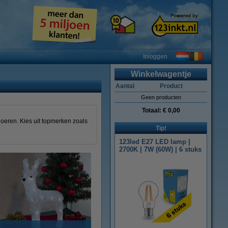
Inloggen
Winkelwagentje
Aantal
Product
Geen producten
Totaal:
€ 0,00
noeren. Kies uit topmerken zoals
Tip!
123led E27 LED lamp |
2700K | 7W (60W) | 6 stuks