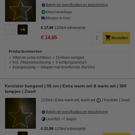
Bekijk de specificaties en beschrijving
Direct leverbaar
Morgen in huis
€ 17,99
123led adviesprijs
4
€ 14,95
Bestellen
Productkenmerken
✓ Altijd de juiste lichtkleur ✓ Dimbare lampjes
✓ Incl. Afstandsbediening ✓ 9 lichtprogramma's
✓ Energiezuinig ✓ Adapter met timerfunctie (8u/16u)
Kerstster hangend | 56 cm | Extra warm wit & warm wit | 300
lampjes | Zwart
123led
Extra warm wit, warm wit
Kerstster
Zwart
Bekijk de specificaties en beschrijving
Levertijd <7 dagen
€ 21,99
123led adviesprijs