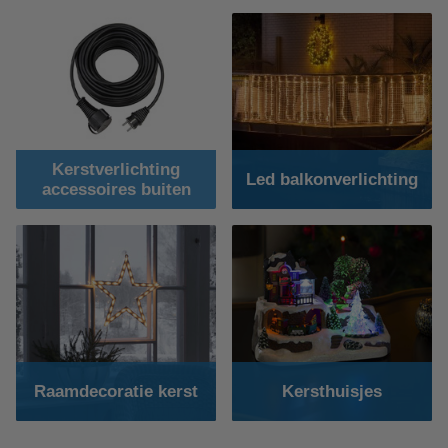
Kerstverlichting
Led balkonverlichting
accessoires buiten
Raamdecoratie kerst
Kersthuisjes