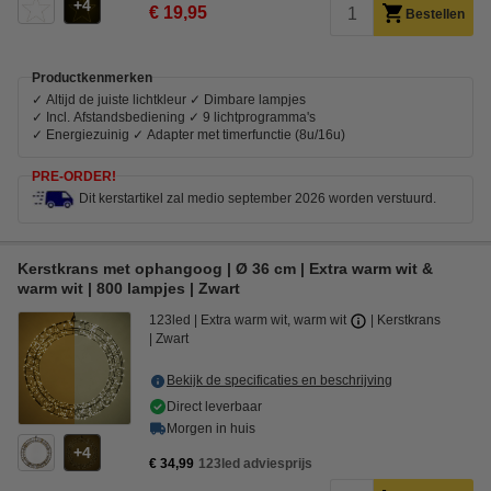
4
€ 19,95
Bestellen
Productkenmerken
✓ Altijd de juiste lichtkleur ✓ Dimbare lampjes
✓ Incl. Afstandsbediening ✓ 9 lichtprogramma's
✓ Energiezuinig ✓ Adapter met timerfunctie (8u/16u)
PRE-ORDER!
Dit kerstartikel zal medio september 2026 worden verstuurd.
Kerstkrans met ophangoog | Ø 36 cm | Extra warm wit &
warm wit | 800 lampjes | Zwart
123led
Extra warm wit, warm wit
Kerstkrans
Zwart
Bekijk de specificaties en beschrijving
Direct leverbaar
Morgen in huis
4
€ 34,99
123led adviesprijs