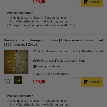
€ 29,95
Bestellen
Productkenmerken
✓ Altijd de juiste lichtkleur ✓ Dimbare lampjes
✓ Incl. Afstandsbediening ✓ 9 lichtprogramma's
✓ Energiezuinig ✓ Adapter met timerfunctie (8u/16u)
Kerstster met ophangoog | 36 cm | Extra warm wit & warm wit
| 800 lampjes | Zwart
123led
Extra warm wit, warm wit
Kerstster
Zwart
Bekijk de specificaties en beschrijving
Levertijd <7 dagen
€ 34,99
123led adviesprijs
4
€ 29,95
Bestellen
Productkenmerken
✓ Altijd de juiste lichtkleur ✓ Dimbare lampjes
✓ Incl. Afstandsbediening ✓ 9 lichtprogramma's