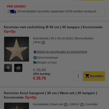
PRE-ORDER!
Dit kerstartikel zal medio september 2026 worden verstuurd.
Kerstster met verlichting Ø 40 cm | 40 lampjes | Konstsmide
Op=Op
Konstsmide
40 x 40 cm (bxh)
Binnen/buiten
IP44
Bekijk de specificaties en beschrijving
Direct leverbaar
Morgen in huis
2
€ 35,95
20% korting:
Bestellen
€ 28,76
Kerstster Acryl hangend | 38 cm | Warm wit | 40 lampjes |
Konstsmide
Op=Op
Konstsmide
Warm wit
2800 K
Kerstster