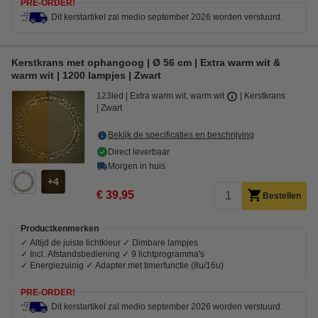
PRE-ORDER!
Dit kerstartikel zal medio september 2026 worden verstuurd.
Kerstkrans met ophangoog | Ø 56 cm | Extra warm wit &
warm wit | 1200 lampjes | Zwart
123led
Extra warm wit, warm wit
Kerstkrans
Zwart
Bekijk de specificaties en beschrijving
Direct leverbaar
Morgen in huis
4
€ 39,95
Bestellen
Productkenmerken
✓ Altijd de juiste lichtkleur ✓ Dimbare lampjes
✓ Incl. Afstandsbediening ✓ 9 lichtprogramma's
✓ Energiezuinig ✓ Adapter met timerfunctie (8u/16u)
PRE-ORDER!
Dit kerstartikel zal medio september 2026 worden verstuurd.