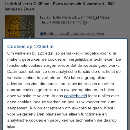
Lichtbol kerst Ø 35 cm | Extra warm wit & warm wit | 500
lampjes | Zwart
123led
Extra warm wit, warm wit
Metaal
Ja, via afstandsbediening
Bekijk de specificaties en beschrijving
Levertijd <7 dagen
Cookies op 123led.nl
€ 49,99
123led adviesprijs
5
Om winkelen bij 123led.nl zo gemakkelijk mogelijk voor u te
maken, gebruiken we cookies en vergelijkbare technieken. De
€ 39,95
Bestellen
functionele cookies zorgen ervoor dat de website goed werkt.
Daarnaast hebben ze een analytische functie die ons helpt de
🧰 Installatie:
website continu te verbeteren. We laten u graag alleen
Vlaggenmast ring | Vlagcorrector | 360° | Aluminium | Zilver
advertenties zien die aansluiten bij uw interesses en willen
€ 9,95
daarom cookies gebruiken om uw gedrag binnen en buiten
onze website te volgen. In ons
cookiebeleid
leest u alles over
Stopcontactverdeler 4-voudig voor buiten | 2 meter | IP44 |
Zwart | Brennenstuhl
deze cookies, hoe ze werken en hoe u uw voorkeuren kunt
€ 12,95
aanpassen. Klik op accepteren om akkoord te gaan. Kiest u
Bevestigingsset voor kerstverlichting | 80 stuks
voor weigeren? Dan plaatsen we alleen functionele en
€ 7,95
analytische cookies en gebruiken we technieken die daarop
lijken.