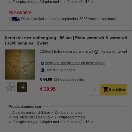
✓ Energiezuinig ✓ Adapter met timerfunctie (8u/16u)
PRE-ORDER!
Dit kerstartikel zal medio september 2026 worden verstuurd.
Kerstster met ophangoog | 56 cm | Extra warm wit & warm wit
| 1200 lampjes | Zwart
123led
Extra warm wit, warm wit
Kerstster
Zwart
Bekijk de specificaties en beschrijving
Levertijd <7 dagen
€ 44,99
123led adviesprijs
4
€ 39,95
Bestellen
Productkenmerken
✓ Altijd de juiste lichtkleur ✓ Dimbare lampjes
✓ Incl. Afstandsbediening ✓ 9 lichtprogramma's
✓ Energiezuinig ✓ Adapter met timerfunctie (8u/16u)