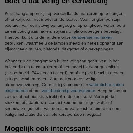
doet u dat veilig en eenvoudig
Kerst hanglampen zijn op verschillende manieren op te hangen,
afhankelijk van het model en de locatie. Veel hanglampen zijn
voorzien van een stevig ophangoog of ophangkoord waarmee u
ze eenvoudig aan haken, spijkers of plafondbeugels bevestigt.
Hiervoor kunt u onder andere onze
kerstversiering haken
gebruiken, waarmee u de lampen stevig en netjes ophangt aan
bijvoorbeeld muren, plafonds, dakgoten of overkappingen.
Wanneer u de hanglampen buiten wilt gaan gebruiken, is het
belangrijk om te controleren of het model hiervoor geschikt is
(bijvoorbeeld IP44-gecertificeerd) en of de plek beschut genoeg
is tegen wind en regen. Zorg ook voor een veilige
stroomvoorziening. Gebruik bij voorkeur een
waterdichte buiten
stekkerdoos
of een
weerbestendig verlengsnoer
. Hang het snoer
zo op dat het niet strak trekt of in de knel raakt. Vermijd dat
stekkers of adapters in contact komen met regenwater of
sneeuw. Zo geniet u van een sfeervol verlichte ruimte en een
veilige installatie die de hele kerstperiode meegaat!
Mogelijk ook interessant: