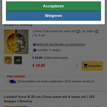
PRE-ORDER!
Dit kerstartikel zal medio september 2026 worden verstuurd.
Accepteren
Weigeren
Lichtbol kerst Ø 18 cm | Extra warm wit & warm wit | 80
lampjes | Smokey
123led
Extra warm wit, warm wit
Ja, intern
Ja, 8 uur
Bekijk de specificaties en beschrijving
Levertijd <7 dagen
€ 24,99
123led adviesprijs
4
€ 19,95
Bestellen
PRE-ORDER!
Dit kerstartikel zal medio september 2026 worden verstuurd.
Lichtbol kerst Ø 25 cm | Extra warm wit & warm wit | 125
lampjes | Smokey