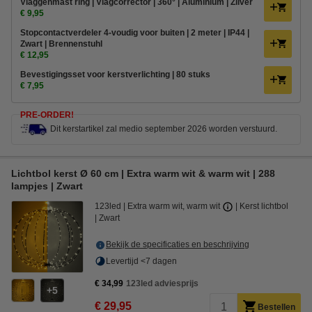
Vlaggenmast ring | Vlagcorrector | 360° | Aluminium | Zilver
€ 9,95
Stopcontactverdeler 4-voudig voor buiten | 2 meter | IP44 |
Zwart | Brennenstuhl
€ 12,95
Bevestigingsset voor kerstverlichting | 80 stuks
€ 7,95
PRE-ORDER!
Dit kerstartikel zal medio september 2026 worden verstuurd.
Lichtbol kerst Ø 60 cm | Extra warm wit & warm wit | 288
lampjes | Zwart
123led
Extra warm wit, warm wit
Kerst lichtbol
Zwart
Bekijk de specificaties en beschrijving
Levertijd <7 dagen
€ 34,99
123led adviesprijs
5
€ 29,95
Bestellen