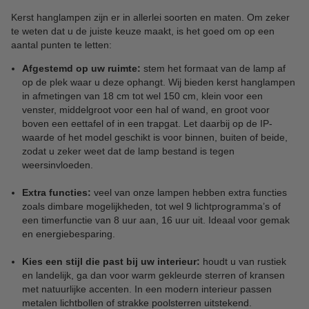
Kerst hanglampen zijn er in allerlei soorten en maten. Om zeker
te weten dat u de juiste keuze maakt, is het goed om op een
aantal punten te letten:
Afgestemd op uw ruimte:
stem het formaat van de lamp af
op de plek waar u deze ophangt. Wij bieden kerst hanglampen
in afmetingen van 18 cm tot wel 150 cm, klein voor een
venster, middelgroot voor een hal of wand, en groot voor
boven een eettafel of in een trapgat. Let daarbij op de IP-
waarde of het model geschikt is voor binnen, buiten of beide,
zodat u zeker weet dat de lamp bestand is tegen
weersinvloeden.
Extra functies:
veel van onze lampen hebben extra functies
zoals dimbare mogelijkheden, tot wel 9 lichtprogramma’s of
een timerfunctie van 8 uur aan, 16 uur uit. Ideaal voor gemak
en energiebesparing.
Kies een stijl die past bij uw interieur:
houdt u van rustiek
en landelijk, ga dan voor warm gekleurde sterren of kransen
met natuurlijke accenten. In een modern interieur passen
metalen lichtbollen of strakke poolsterren uitstekend.