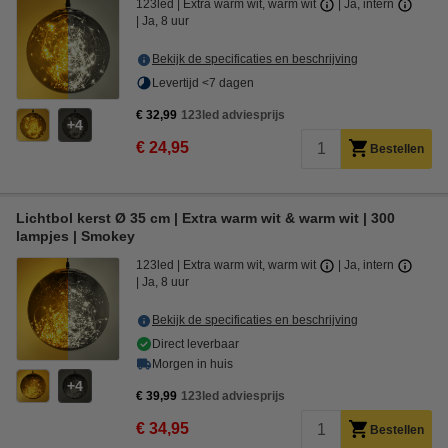
123led
Extra warm wit, warm wit
Ja, intern
Ja, 8 uur
Bekijk de specificaties en beschrijving
Levertijd <7 dagen
€ 32,99
123led adviesprijs
4
€ 24,95
Bestellen
Lichtbol kerst Ø 35 cm | Extra warm wit & warm wit | 300
lampjes | Smokey
123led
Extra warm wit, warm wit
Ja, intern
Ja, 8 uur
Bekijk de specificaties en beschrijving
Direct leverbaar
Morgen in huis
4
€ 39,99
123led adviesprijs
€ 34,95
Bestellen