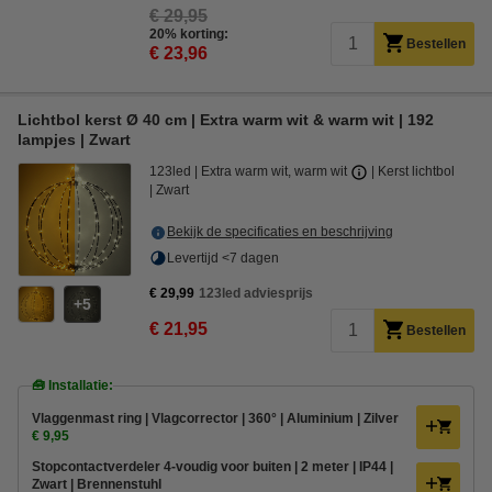
€ 29,95
20% korting:
Bestellen
€ 23,96
Lichtbol kerst Ø 40 cm | Extra warm wit & warm wit | 192
lampjes | Zwart
123led
Extra warm wit, warm wit
Kerst lichtbol
Zwart
Bekijk de specificaties en beschrijving
Levertijd <7 dagen
€ 29,99
123led adviesprijs
5
€ 21,95
Bestellen
🧰 Installatie:
Vlaggenmast ring | Vlagcorrector | 360° | Aluminium | Zilver
€ 9,95
Stopcontactverdeler 4-voudig voor buiten | 2 meter | IP44 |
Zwart | Brennenstuhl