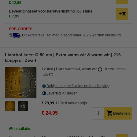
€ 12,95
Bevestigingsset voor kerstverlichting | 80 stuks
€ 7,95
PRE-ORDER!
Dit kerstartikel zal medio september 2026 worden verstuurd.
Lichtbol kerst Ø 50 cm | Extra warm wit & warm wit | 216
lampjes | Zwart
123led
Extra warm wit, warm wit
Kerst lichtbol
Zwart
Bekijk de specificaties en beschrijving
Levertijd <7 dagen
€ 29,99
123led adviesprijs
5
€ 24,95
Bestellen
🧰 Installatie: