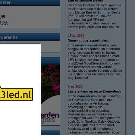
End of summer Deals!
osten
De zomer loopt op zijn eind, maar de
mooiste avonden in de tuin komen
nog. Met de
End of Summer Deals
van 123led profiteert u nu van
,95
kortingen tot wel 45% op
elgië
.
buitenverlichting, sfeerlampen en
slimme producten voor huis en tuin.
13 jul. 2026
 garantie
Nieuw in ons assortiment!
Ons
nieuwe assortiment
is weer
aangevuld met slimme en sfeervolle
verlichting voor binnen én buiten.
Ontdek onder andere Philips Smart
LED lampen, Nordlux armaturen en
ons123led MoodSelect lichtbronnen.
Van functioneel licht tot warme
ambiance, zo creëert u eenvoudig de
juiste sfeer voor elk moment van de
dag. Koop nu!
9 jul. 2026
Laatste kans op onze Zomerdeals!
Onze
Zomerdeals
eindigen zondag,
dit is uw laatste kans om extra
voordelig slimme verlichting,
beveiliging en sfeervolle
buitenverlichting te bestellen.
Profiteer nu van aantrekkelijke
kortingen tot wel 52% op topmerken
zoals Eufy, Nordlux, Calex Outdoor,
Garden Lights en Osram Smart+.
Maak uw woning direct slimmer,
veiliger en uw tuin sfeervoller. Koop