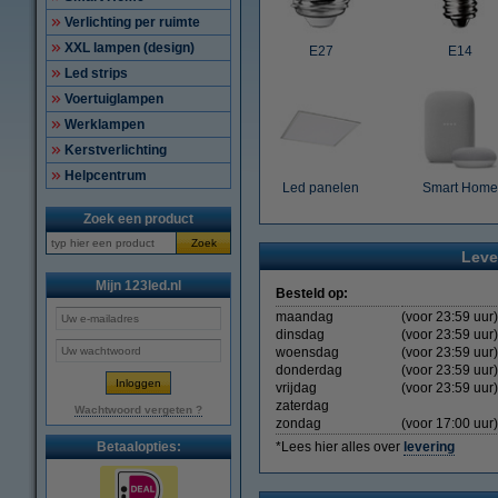
Verlichting per ruimte
XXL lampen (design)
E27
E14
Led strips
Voertuiglampen
Werklampen
Kerstverlichting
Helpcentrum
Led panelen
Smart Home
Zoek een product
Zoek
Leve
Mijn 123led.nl
Besteld op:
maandag
(voor 23:59 uur)
dinsdag
(voor 23:59 uur)
woensdag
(voor 23:59 uur)
donderdag
(voor 23:59 uur)
vrijdag
(voor 23:59 uur)
zaterdag
Wachtwoord vergeten ?
zondag
(voor 17:00 uur)
Betaalopties:
*Lees hier alles over
levering