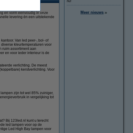
nu!
Meer nieuws
tting en vorm eenvoudig in onze
nelle levering én een uitstekende
kantoor. Van led peer-, bol- of
n diverse kleurtemperaturen voor
n ruim assortiment aan
r en voor ieder interieur is de
ateerde verlichting. De meest
koppelbare) kerstverlichting. Voor
lampen zijn tot wel 85% zuiniger,
energieverbruik in vergelijking tot
t? Bij 123led.nl kunt u terecht
 Goede led lampen voor op de
chtige Led High Bay lampen voor