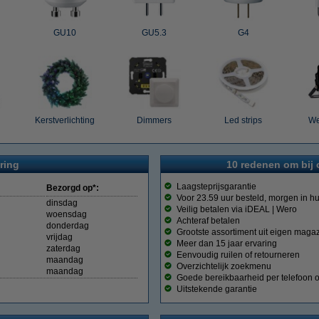
GU10
GU5.3
G4
Kerstverlichting
Dimmers
Led strips
We
ring
10 redenen om bij 
Laagsteprijsgarantie
Bezorgd op*:
Voor 23.59 uur besteld, morgen in hu
dinsdag
Veilig betalen via iDEAL | Wero
woensdag
Achteraf betalen
donderdag
Grootste assortiment uit eigen magaz
vrijdag
Meer dan 15 jaar ervaring
zaterdag
Eenvoudig ruilen of retourneren
maandag
Overzichtelijk zoekmenu
maandag
Goede bereikbaarheid per telefoon o
Uitstekende garantie