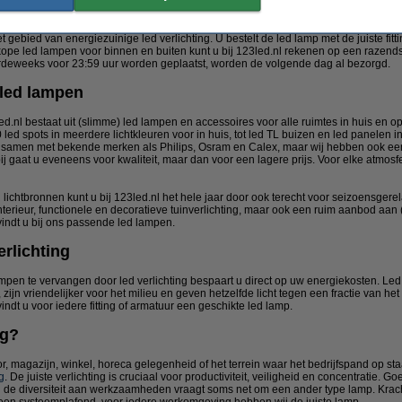
et gebied van energiezuinige led verlichting. U bestelt de led lamp met de juiste fi
ope led lampen voor binnen en buiten kunt u bij 123led.nl rekenen op een razends
oordeweeks voor 23:59 uur worden geplaatst, worden de volgende dag al bezorgd.
 led lampen
d.nl bestaat uit (slimme) led lampen en accessoires voor alle ruimtes in huis en op 
ed spots in meerdere lichtkleuren voor in huis, tot led TL buizen en led panelen i
j samen met bekende merken als Philips, Osram en Calex, maar wij hebben ook ee
j gaat u eveneens voor kwaliteit, maar dan voor een lagere prijs. Voor elke atmosfee
ichtbronnen kunt u bij 123led.nl het hele jaar door ook terecht voor seizoensgerel
terieur, functionele en decoratieve tuinverlichting, maar ook een ruim aanbod aan (
vindt u bij ons passende led lampen.
rlichting
mpen te vervangen door led verlichting bespaart u direct op uw energiekosten. Led 
jn vriendelijker voor het milieu en geven hetzelfde licht tegen een fractie van het 
indt u voor iedere fitting of armatuur een geschikte led lamp.
ig?
r, magazijn, winkel, horeca gelegenheid of het terrein waar het bedrijfspand op staa
g
. De juiste verlichting is cruciaal voor productiviteit, veiligheid en concentratie.
n de diversiteit aan werkzaamheden vraagt soms net om een ander type lamp. Kra
 een systeemplafond, voor iedere werkomgeving hebben wij de juiste lamp.