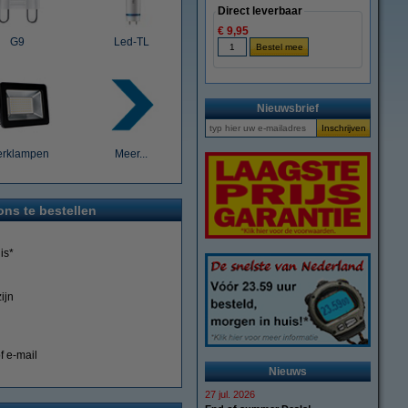
Direct leverbaar
€ 9,95
G9
Led-TL
Nieuwsbrief
rklampen
Meer...
ons te bestellen
is*
ijn
f e-mail
Nieuws
27 jul. 2026