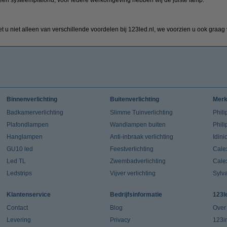
t u niet alleen van verschillende voordelen bij 123led.nl, we voorzien u ook graag 
Binnenverlichting
Buitenverlichting
Mer
Badkamerverlichting
Slimme Tuinverlichting
Phili
Plafondlampen
Wandlampen buiten
Phil
Hanglampen
Anti-inbraak verlichting
Idin
GU10 led
Feestverlichting
Cale
Led TL
Zwembadverlichting
Cale
Ledstrips
Vijver verlichting
Sylv
Klantenservice
Bedrijfsinformatie
123l
Contact
Blog
Over
Levering
Privacy
123in