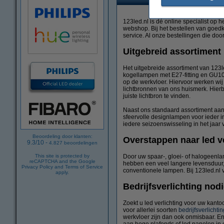
123led.nl is dé online specialist op h
webshop. Bij het bestellen van goedk
service. Al onze bestellingen die d
Uitgebreid assortiment
Het uitgebreide assortiment van 123le
kogellampen met E27-fitting en GU10 l
op de werkvloer. Hiervoor werken wi
lichtbronnen van ons huismerk. Hierbi
juiste lichtbron te vinden.
Naast ons standaard assortiment aan l
sfeervolle designlampen voor ieder in
iedere seizoenswisseling in het jaar 
Beoordeling door klanten:
Overstappen naar led ve
9.3
/
10
-
4.827
beoordelingen
Door uw spaar-, gloei- of halogeenla
This site is protected by
reCAPTCHA and the Google
hebben een veel langere levensduur, zi
Privacy Policy
and
Terms of Service
conventionele lampen. Bij 123led.nl v
apply.
Bedrijfsverlichting nod
Zoekt u led verlichting voor uw kantoo
voor allerlei soorten
bedrijfsverlichtin
werkvloer zijn dan ook onmisbaar. E
aan hoge plafonds of led panelen in