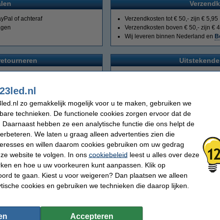
alen
Verzendk
yPal of achteraf
Verzendkosten tot € 50,- zijn € 5,95
agen
Verzendkosten boven € 50,- zijn € 4
Wij leveren binnen Nederland en
B
retourneren
Uitstekende
neren
.
Lees hier alles over
garantie
.
23led.nl
Profiteer van hoge kortingen!
led.nl zo gemakkelijk mogelijk voor u te maken, gebruiken we
kbare technieken. De functionele cookies zorgen ervoor dat de
 Daarnaast hebben ze een analytische functie die ons helpt de
verbeteren. We laten u graag alleen advertenties zien die
nteresses en willen daarom cookies gebruiken om uw gedrag
ze website te volgen. In ons
cookiebeleid
leest u alles over deze
rken en hoe u uw voorkeuren kunt aanpassen. Klik op
ord te gaan. Kiest u voor weigeren? Dan plaatsen we alleen
ytische cookies en gebruiken we technieken die daarop lijken.
en
Accepteren
Voordelige led verlichting voor binnen én buiten!