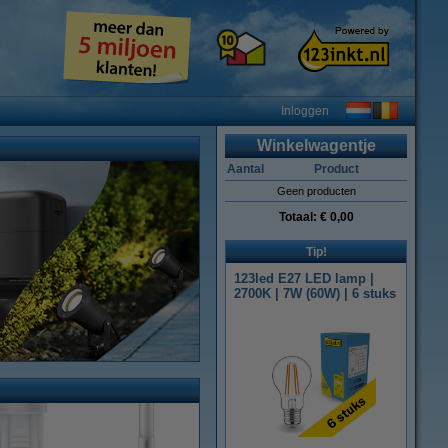
Inloggen
Winkelwagentje
Aantal
Product
Geen producten
Totaal:
€ 0,00
Tip!
123led E27 LED lamp |
2700K | 7W (60W) | 6 stuks