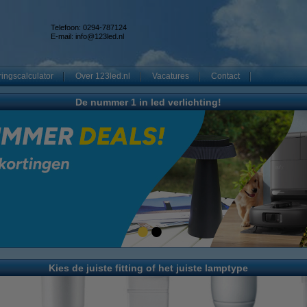
Telefoon: 0294-787124
E-mail:
info@123led.nl
ingscalculator
Over 123led.nl
Vacatures
Contact
De nummer 1 in led verlichting!
Kies de juiste fitting of het juiste lamptype