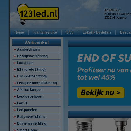
123led B.V.
Koningsbeltweg 52
1329 AK Almere
Home
Klantenservice
Blog
Zakelijk bestellen
Bespar
Webwinkel
Aanbiedingen
Bedrijfsverlichting
Led-spots
E27 (grote fitting)
E14 (kleine fitting)
Led-gloeilamp (filament)
Alle led lampen
Led-toebehoren
Led TL
Led panelen
Buitenverlichting
Binnenverlichting
Smart Home