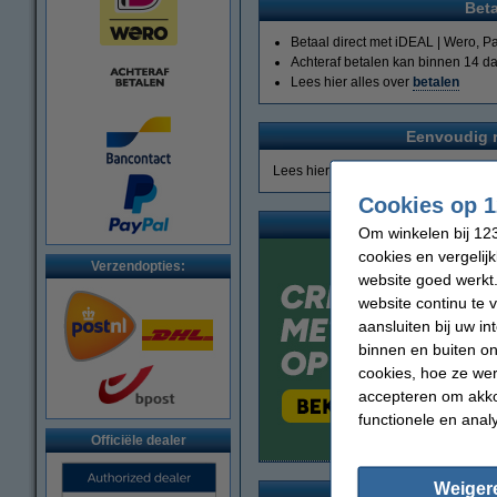
Bet
Betaal direct met iDEAL | Wero, Pa
Achteraf betalen kan binnen 14 d
Lees hier alles over
betalen
Eenvoudig 
Lees hier alles over
ruilen en retour
Cookies op 1
Om winkelen bij 123
cookies en vergelij
Verzendopties:
website goed werkt.
website continu te 
aansluiten bij uw i
binnen en buiten on
cookies, hoe ze we
accepteren om akko
functionele en anal
Officiële dealer
Weiger