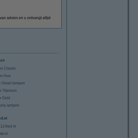
van advies en u ontvangt altijd
ken
ps Classic
ips Hue
io Smart lampen
x Titanium
x Gold
ania lampen
ed.nl
 123led.nl
kt.nl