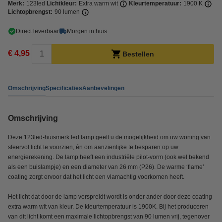
Merk:
123led
Lichtkleur:
Extra warm wit
Kleurtemperatuur:
1900 K
Lichtopbrengst:
90 lumen
Direct leverbaar
Morgen in huis
€ 4,95
Bestellen
Omschrijving
Specificaties
Aanbevelingen
Omschrijving
Deze 123led-huismerk led lamp geeft u de mogelijkheid om uw woning van
sfeervol licht te voorzien, én om aanzienlijke te besparen op uw
energierekening. De lamp heeft een industriële pilot-vorm (ook wel bekend
als een buislampje) en een diameter van 26 mm (P26). De warme ‘flame’
coating zorgt ervoor dat het licht een vlamachtig voorkomen heeft.
Het licht dat door de lamp verspreidt wordt is onder ander door deze coating
extra warm wit van kleur. De kleurtemperatuur is 1900K. Bij het produceren
van dit licht komt een maximale lichtopbrengst van 90 lumen vrij, tegenover