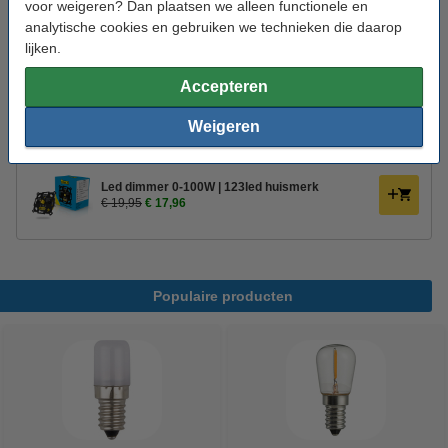
voor weigeren? Dan plaatsen we alleen functionele en
analytische cookies en gebruiken we technieken die daarop
Aanbieding:
lijken.
Voordeelverpakking | 6 stuks
Accepteren
€ 27,50
Weigeren
Bestel mee:
Led dimmer 0-100W | 123led huismerk
€ 19,95
€ 17,96
Populaire producten