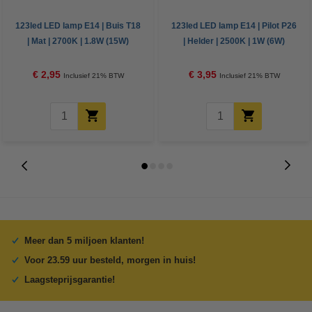
123led LED lamp E14 | Buis T18
123led LED lamp E14 | Pilot P26
| Mat | 2700K | 1.8W (15W)
| Helder | 2500K | 1W (6W)
€ 2,95
€ 3,95
Inclusief 21% BTW
Inclusief 21% BTW
Meer dan 5 miljoen klanten!
Voor 23.59 uur besteld, morgen in huis!
Laagsteprijsgarantie!