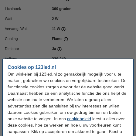
Lichthoek:
360 graden
Watt:
2 W
Vervangt Watt:
11 W
Coating:
Flame
Dimbaar:
Ja
Voltage:
220-240
Cookies op 123led.nl
Ingangsfrequentie:
50-60Hz
Om winkelen bij 123led.nl zo gemakkelijk mogelijk voor u te
Hoogte:
58 mm
maken, gebruiken we cookies en vergelijkbare technieken. De
functionele cookies zorgen ervoor dat de website goed werkt.
Diameter:
Ø 26 mm
Daarnaast hebben ze een analytische functie die ons helpt de
Branduren:
15.000 uur
website continu te verbeteren. We laten u graag alleen
advertenties zien die aansluiten bij uw interesses en willen
Aan/uitschakelingen:
50.000
daarom cookies gebruiken om uw gedrag binnen en buiten
onze website te volgen. In ons
cookiebeleid
leest u alles over
Energielabel:
G
deze cookies, hoe ze werken en hoe u uw voorkeuren kunt
Oud voor nieuw:
uw oude apparaat
aanpassen. Klik op accepteren om akkoord te gaan. Kiest u