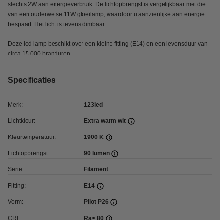
slechts 2W aan energieverbruik. De lichtopbrengst is vergelijkbaar met die
van een ouderwetse 11W gloeilamp, waardoor u aanzienlijke aan energie
bespaart. Het licht is tevens dimbaar.
Deze led lamp beschikt over een kleine fitting (E14) en een levensduur van
circa 15.000 branduren.
Specificaties
Merk:
123led
Lichtkleur:
Extra warm wit
Kleurtemperatuur:
1900 K
Lichtopbrengst:
90 lumen
Serie:
Filament
Fitting:
E14
Vorm:
Pilot P26
CRI:
Ra> 80