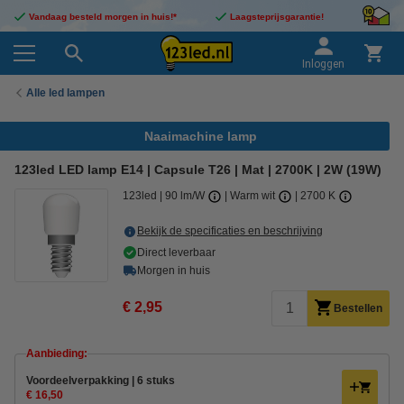
Vandaag besteld morgen in huis!*
Laagsteprijsgarantie!
Inloggen
Alle led lampen
Naaimachine lamp
123led LED lamp E14 | Capsule T26 | Mat | 2700K | 2W (19W)
123led
90 lm/W
Warm wit
2700 K
Bekijk de specificaties en beschrijving
Direct leverbaar
Morgen in huis
€ 2,95
Bestellen
Aanbieding:
Voordeelverpakking | 6 stuks
€ 16,50