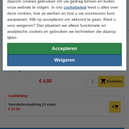
daarom cookies gebruiken om uw gedrag binnen en buiten
Aanbieding:
onze website te volgen. In ons
cookiebeleid
leest u alles over
deze cookies, hoe ze werken en hoe u uw voorkeuren kunt
Voordeelverpakking | 6 stuks
€ 21,50
aanpassen. Klik op accepteren om akkoord te gaan. Kiest u
voor weigeren? Dan plaatsen we alleen functionele en
analytische cookies en gebruiken we technieken die daarop
123led LED lamp E14 | Pilot P23 | Mat | 3000K | 2W (17W)
lijken.
123led
Warm wit
3000 K
160 lumen
Accepteren
Bekijk de specificaties en beschrijving
Weigeren
Direct leverbaar
Morgen in huis
€ 4,95
Bestellen
Aanbieding:
Voordeelverpakking | 6 stuks
€ 27,50