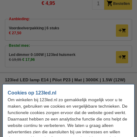
€ 4,95
Bestellen
Aanbieding:
Voordeelverpakking | 6 stuks
€ 27,50
Bestel mee:
Led dimmer 0-100W | 123led huismerk
€ 19,95
€ 17,96
123led LED lamp E14 | Pilot P23 | Mat | 3000K | 1.5W (12W)
123led
Warm wit
3000 K
110 lumen
Cookies op 123led.nl
Om winkelen bij 123led.nl zo gemakkelijk mogelijk voor u te
Bekijk de specificaties en beschrijving
maken, gebruiken we cookies en vergelijkbare technieken. De
Direct leverbaar
functionele cookies zorgen ervoor dat de website goed werkt.
Morgen in huis
Daarnaast hebben ze een analytische functie die ons helpt de
website continu te verbeteren. We laten u graag alleen
€ 3,95
Bestellen
advertenties zien die aansluiten bij uw interesses en willen