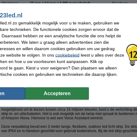
Afmetingen:
10 mm x 2,6 mm x 1.000 meter (bxhxl)
Branduren:
Merk:
Ledvance
Voltage:
Lichtopbrengst:
320 lumen
Beschermingsni
23led.nl
Lichtkleur:
RGBWW
Gebruik:
led.nl zo gemakkelijk mogelijk voor u te maken, gebruiken we
Type:
Slimme ledstrip
Kleur:
Watt:
3,6 W
Protocol:
kbare technieken. De functionele cookies zorgen ervoor dat de
Dimbaar:
Ja, via app
Werktemperatuu
 Daarnaast hebben ze een analytische functie die ons helpt de
Lichthoek:
110 graden
Assistant:
Kleurtemperatuur:
RGB + 2700-6500 K
Oud voor nieuw:
verbeteren. We laten u graag alleen advertenties zien die
nteresses en willen daarom cookies gebruiken om uw gedrag
Morgen in huis
ze website te volgen. In ons
cookiebeleid
leest u alles over deze
rken en hoe u uw voorkeuren kunt aanpassen. Klik op
€ 9,95
ord te gaan. Kiest u voor weigeren? Dan plaatsen we alleen
 8,22 Exclusief 21% BTW
 12,49
Ledvance adviesprijs
ytische cookies en gebruiken we technieken die daarop lijken.
 | Neon Flex | 3 meter | RGB + 2700-6500K | 15W
en
Accepteren
Omschrijving
Voorzie uw woning, tuin of balkon van sfeervol licht met deze 3 meter lange smart 
voorzien van wifi-technologie. U hoeft de strip alleen te koppelen aan wifi en de
mogelijkheid om te kiezen tussen circa 16 miljoen kleuren, kunt u de verlichting 
strip in- en uitschakelen. Het is ook mogelijk om de lamp met spraak te bedienen
of Amazon Alexa. Hiervoor is wel een Voice Assistant verreist.
Deze verpakking bevat een 3 meter lange, flexibele, outdoor led licht strip. De st
van IP64 en is hierdoor geschikt voor gebruik buitenshuis. Bij de led strip geschik