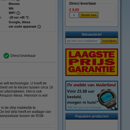
Direct leverbaar
Binnen
Wit
€ 9,95
WiFi
r:
-20 tot +45 °C
Google, Alexa
uw oude apparaat
Nieuwsbrief
Direct leverbaar
an wifi-technologie. U hoeft de
kheid om te kiezen tussen circa 16
 en uitschakelen. Het is ook
Amazon Alexa. Hiervoor is wel
is de strip makkelijk te
De led strip heeft en wattage van
s aanpasbaar tussen de RGB-
Populaire producten