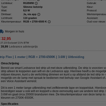
Lichtkleur:
RGBWW
Gebruik:
Type:
Slimme ledstrip
Kleur:
Watt:
8,5 W
Protocol:
Dimbaar:
Ja, via app
Werktemperatuu
Lichthoek:
110 graden
Assistant:
Kleurtemperatuur:
RGB + 2700-6500 K
Oud voor nieuw:
Morgen in huis
€ 32,95
 27,23 Exclusief 21% BTW
 39,99
Ledvance adviesprijs
p Flex | 1 meter | RGB + 2700-6500K | 3.6W | Uitbreiding
Omschrijving
Bereid uw smart Ledvance led strip uit met deze uitbreiding. De strip is voorzien v
strip alleen te koppelen aan wifi en de Ledvance app. Hiermee heeft u de mogelij
miljoen kleuren, kunt u de verlichting dimmen en kunt u op afstand de led strip in-
mogelijk om de lamp met spraak te bedienen met behulp van Google Assistant of 
een Voice Assistant verreist.
Dit is een 1 meter lange uitbreiding met zelfklevende tape en koppelstuk. Hierdoor 
bevestigen waar u ook wilt en koppelt u deze eenvoudig aan uw andere led strip. 
3.6W en gaat circa 20000 branduren mee. De kleurtemperatuur van deze lamp i
kleuren en 2700K-6500K.
Specificaties