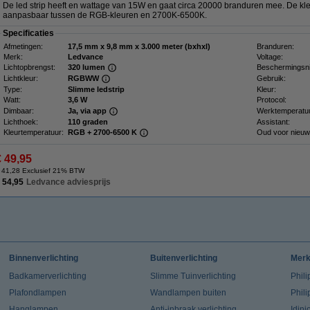
De led strip heeft en wattage van 15W en gaat circa 20000 branduren mee. De kl
aanpasbaar tussen de RGB-kleuren en 2700K-6500K.
Specificaties
Afmetingen:
17,5 mm x 9,8 mm x 3.000 meter (bxhxl)
Branduren:
Merk:
Ledvance
Voltage:
Lichtopbrengst:
320 lumen
Beschermingsn
Lichtkleur:
RGBWW
Gebruik:
Type:
Slimme ledstrip
Kleur:
Watt:
3,6 W
Protocol:
Dimbaar:
Ja, via app
Werktemperatuu
Lichthoek:
110 graden
Assistant:
Kleurtemperatuur:
RGB + 2700-6500 K
Oud voor nieuw
€ 49,95
 41,28 Exclusief 21% BTW
 54,95
Ledvance adviesprijs
Binnenverlichting
Buitenverlichting
Mer
Badkamerverlichting
Slimme Tuinverlichting
Phili
Plafondlampen
Wandlampen buiten
Phil
Hanglampen
Anti-inbraak verlichting
Idin