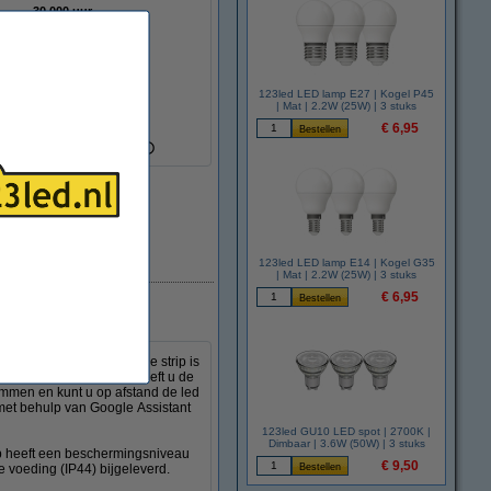
30.000 uur
220-240 V
veau:
IP20
Binnen
Wit
123led LED lamp E27 | Kogel P45
WiFi
| Mat | 2.2W (25W) | 3 stuks
r:
-20 tot +45 °C
€ 6,95
Google, Alexa
uw oude apparaat
Direct leverbaar
123led LED lamp E14 | Kogel G35
| Mat | 2.2W (25W) | 3 stuks
€ 6,95
led strip van Ledvance. De strip is
 Ledvance app. Hiermee heeft u de
dimmen en kunt u op afstand de led
 met behulp van Google Assistant
123led GU10 LED spot | 2700K |
Dimbaar | 3.6W (50W) | 3 stuks
rip heeft een beschermingsniveau
€ 9,50
te voeding (IP44) bijgeleverd.