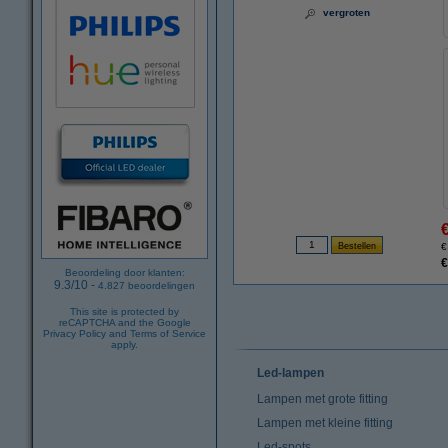
vergroten
€
€
Beoordeling door klanten:
9.3
/
10
-
4.827
beoordelingen
This site is protected by
reCAPTCHA and the Google
Privacy Policy
and
Terms of Service
apply.
Led-lampen
Lampen met grote fitting
Lampen met kleine fitting
Led-spots