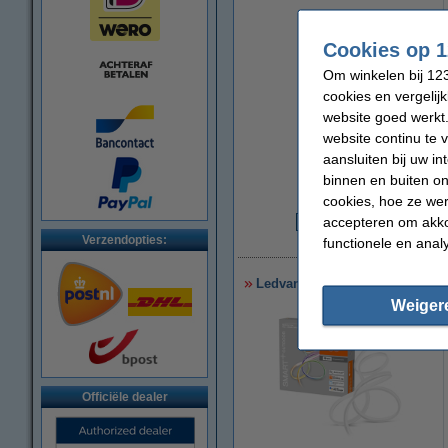
Cookies op 1
Om winkelen bij 123
cookies en vergelij
website goed werkt.
website continu te 
aansluiten bij uw i
binnen en buiten on
cookies, hoe ze we
accepteren om akko
€
Verzendopties:
€
functionele en anal
Ledvance SMART+ WiFi Outdoor
Weiger
Officiële dealer