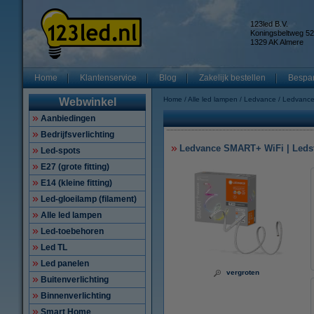
123led B.V.
Koningsbeltweg 52
1329 AK Almere
Home
Klantenservice
Blog
Zakelijk bestellen
Bespar
Home
Alle led lampen
Ledvance
Ledvance
Webwinkel
Aanbiedingen
Bedrijfsverlichting
Ledvance SMART+ WiFi | Ledstri
Led-spots
E27 (grote fitting)
E14 (kleine fitting)
Led-gloeilamp (filament)
Alle led lampen
Led-toebehoren
Led TL
Led panelen
vergroten
Buitenverlichting
Binnenverlichting
Smart Home