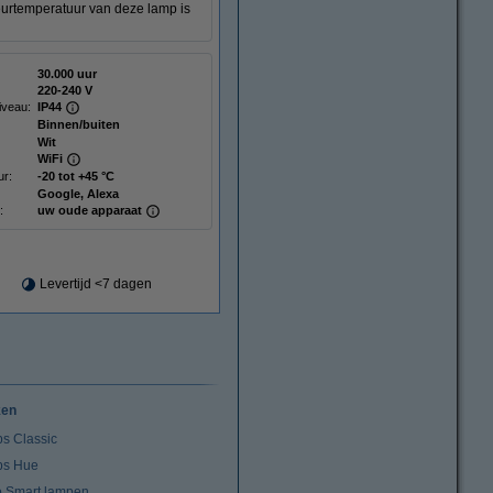
eurtemperatuur van deze lamp is
30.000 uur
220-240 V
iveau:
IP44
Binnen/buiten
Wit
WiFi
r:
-20 tot +45 °C
Google, Alexa
:
uw oude apparaat
Levertijd <7 dagen
ken
ps Classic
ips Hue
io Smart lampen