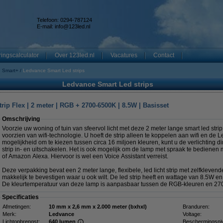
Telefoon: 0294-787124
E-mail:
info@123led.nl
ingscalculator
Over 123led.nl
Vacatures
Contact
 Smart+
Ledvance Smart Led strips
Ledvance Smart Led strips
p Flex | 2 meter | RGB + 2700-6500K | 8.5W | Basisset
Omschrijving
Voorzie uw woning of tuin van sfeervol licht met deze 2 meter lange smart led strip
voorzien van wifi-technologie. U hoeft de strip alleen te koppelen aan wifi en de
mogelijkheid om te kiezen tussen circa 16 miljoen kleuren, kunt u de verlichting 
strip in- en uitschakelen. Het is ook mogelijk om de lamp met spraak te bedienen
of Amazon Alexa. Hiervoor is wel een Voice Assistant verreist.
Deze verpakking bevat een 2 meter lange, flexibele, led licht strip met zelfklevende
makkelijk te bevestigen waar u ook wilt. De led strip heeft en wattage van 8.5W 
De kleurtemperatuur van deze lamp is aanpasbaar tussen de RGB-kleuren en 2
Specificaties
Afmetingen:
10 mm x 2,6 mm x 2.000 meter (bxhxl)
Branduren:
Merk:
Ledvance
Voltage:
Lichtopbrengst:
640 lumen
Beschermingsni