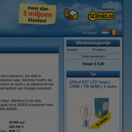
Inloggen
Winkelwagentje
Aantal
Product
Geen producten
Totaal:
€ 0,00
Tip!
 van Ledvance. De strip is
 Ledvance app. Hiermee heeft u de
123led E27 LED lamp |
dimmen en kunt u op afstand de led
2700K | 7W (60W) | 6 stuks
 met behulp van Google Assistant
 tape. Hierdoor is de strip
en gaat circa 20000 branduren mee.
700K-6500K.
30.000 uur
220-240 V
veau:
IP20