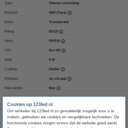
Type:
Slimme verlichting
Protocol:
WiFi (Tuya)
Kleur:
Transparant
Fitting:
GU10
Vorm:
PAR16
CRI:
Ra> 80
Watt:
5 W
Coating:
Helder
Dimbaar:
Ja, via app
Hub vereist:
Nee
Assistant:
Google, Alexa
Cookies op 123led.nl
Voltage:
220-240 V
Om winkelen bij 123led.nl zo gemakkelijk mogelijk voor u te
Hoogte:
52 mm
maken, gebruiken we cookies en vergelijkbare technieken. De
functionele cookies zorgen ervoor dat de website goed werkt.
Diameter:
Ø 50 mm