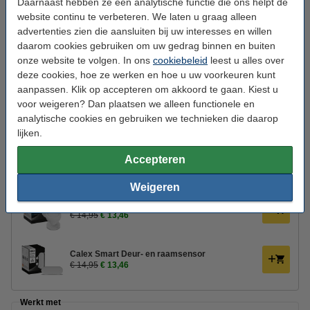
Daarnaast hebben ze een analytische functie die ons helpt de
website continu te verbeteren. We laten u graag alleen
Branduren:
15.000 uur
advertenties zien die aansluiten bij uw interesses en willen
Aantal:
1
daarom cookies gebruiken om uw gedrag binnen en buiten
onze website te volgen. In ons
cookiebeleid
leest u alles over
Energielabel:
G
deze cookies, hoe ze werken en hoe u uw voorkeuren kunt
Oud voor nieuw:
uw oude apparaat
aanpassen. Klik op accepteren om akkoord te gaan. Kiest u
voor weigeren? Dan plaatsen we alleen functionele en
analytische cookies en gebruiken we technieken die daarop
🕹️ Bedienen & Automatiseren:
lijken.
Nedis Smart afstandsbediening | 4 knoppen |
Accepteren
Wi-Fi | Zwart
€ 14,95
€ 13,46
Weigeren
Calex Smart Bewegingssensor
€ 14,95
€ 13,46
Calex Smart Deur- en raamsensor
€ 14,95
€ 13,46
Werkt met