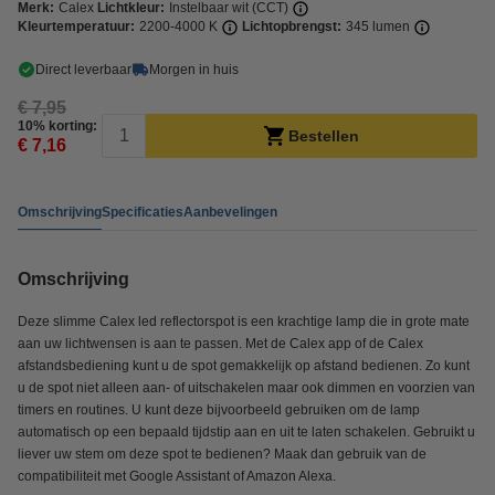
Merk:
Calex
Lichtkleur:
Instelbaar wit (CCT)
Kleurtemperatuur:
2200-4000 K
Lichtopbrengst:
345 lumen
Direct leverbaar
Morgen in huis
€ 7,95
10% korting:
Bestellen
€ 7,16
Omschrijving
Specificaties
Aanbevelingen
Omschrijving
Deze slimme Calex led reflectorspot is een krachtige lamp die in grote mate
aan uw lichtwensen is aan te passen. Met de Calex app of de Calex
afstandsbediening kunt u de spot gemakkelijk op afstand bedienen. Zo kunt
u de spot niet alleen aan- of uitschakelen maar ook dimmen en voorzien van
timers en routines. U kunt deze bijvoorbeeld gebruiken om de lamp
automatisch op een bepaald tijdstip aan en uit te laten schakelen. Gebruikt u
liever uw stem om deze spot te bedienen? Maak dan gebruik van de
compatibiliteit met Google Assistant of Amazon Alexa.