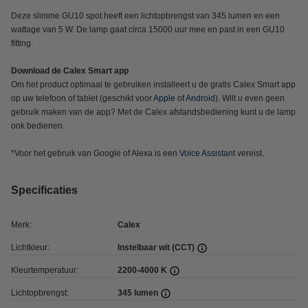
Deze slimme GU10 spot heeft een lichtopbrengst van 345 lumen en een
wattage van 5 W. De lamp gaat circa 15000 uur mee en past in een GU10
fitting.
Download de Calex Smart app
Om het product optimaal te gebruiken installeert u de gratis Calex Smart app
op uw telefoon of tablet (geschikt voor
Apple
of
Android
). Wilt u even geen
gebruik maken van de app? Met de Calex afstandsbediening kunt u de lamp
ook bedienen.
*Voor het gebruik van Google of Alexa is een
Voice Assistant
vereist.
Specificaties
Merk:
Calex
Lichtkleur:
Instelbaar wit (CCT)
Kleurtemperatuur:
2200-4000 K
Lichtopbrengst:
345 lumen