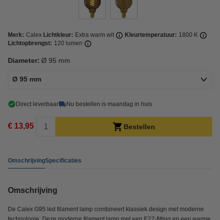
Merk:
Calex
Lichtkleur:
Extra warm wit
Kleurtemperatuur:
1800 K
Lichtopbrengst:
120 lumen
Diameter:
Ø 95 mm
Ø 95 mm
Direct leverbaar
Nu bestellen is maandag in huis
€ 13,95
Bestellen
Omschrijving
Specificaties
Omschrijving
De Calex G95 led filament lamp combineert klassiek design met moderne
technologie. Deze moderne filament lamp met een E27-fitting en een warme