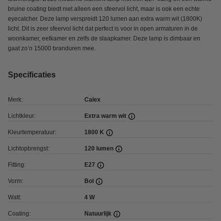
bruine coating biedt niet alleen een sfeervol licht, maar is ook een echte
eyecatcher. Deze lamp verspreidt 120 lumen aan extra warm wit (1800K)
licht. Dit is zeer sfeervol licht dat perfect is voor in open armaturen in de
woonkamer, eetkamer en zelfs de slaapkamer. Deze lamp is dimbaar en
gaat zo’n 15000 branduren mee.
Specificaties
Merk:
Calex
Lichtkleur:
Extra warm wit
Kleurtemperatuur:
1800 K
Lichtopbrengst:
120 lumen
Fitting:
E27
Vorm:
Bol
Watt:
4 W
Coating:
Natuurlijk