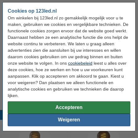
Dimbaar:
Ja
Cookies op 123led.nl
Voltage:
220-240 V
Om winkelen bij 123led.nl zo gemakkelijk mogelijk voor u te
maken, gebruiken we cookies en vergelijkbare technieken. De
Ingangsfrequentie:
50-60Hz
functionele cookies zorgen ervoor dat de website goed werkt.
Hoogte:
138 mm
Daarnaast hebben ze een analytische functie die ons helpt de
website continu te verbeteren. We laten u graag alleen
Diameter:
Ø 95 mm
advertenties zien die aansluiten bij uw interesses en willen
Beschermingsniveau:
daarom cookies gebruiken om uw gedrag binnen en buiten
IP20
onze website te volgen. In ons
cookiebeleid
leest u alles over
Gebruik:
Binnen
deze cookies, hoe ze werken en hoe u uw voorkeuren kunt
aanpassen. Klik op accepteren om akkoord te gaan. Kiest u
Energielabel:
n.v.t.
voor weigeren? Dan plaatsen we alleen functionele en
Oud voor nieuw:
uw oude apparaat
analytische cookies en gebruiken we technieken die daarop
lijken.
Accepteren
Populaire producten
Weigeren