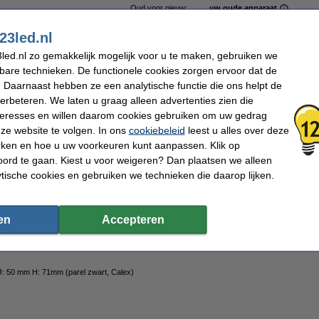
Oud voor nieuw:
uw oude apparaat
23led.nl
led.nl zo gemakkelijk mogelijk voor u te maken, gebruiken we
kbare technieken. De functionele cookies zorgen ervoor dat de
 Daarnaast hebben ze een analytische functie die ons helpt de
 | 123led huismerk
verbeteren. We laten u graag alleen advertenties zien die
nteresses en willen daarom cookies gebruiken om uw gedrag
ze website te volgen. In ons
cookiebeleid
leest u alles over deze
rken en hoe u uw voorkeuren kunt aanpassen. Klik op
ord te gaan. Kiest u voor weigeren? Dan plaatsen we alleen
ytische cookies en gebruiken we technieken die daarop lijken.
eschikt voor 1 snoer (parel zwart)
en
Accepteren
 Ø: 50 mm H: 71mm (parel zwart, Calex)