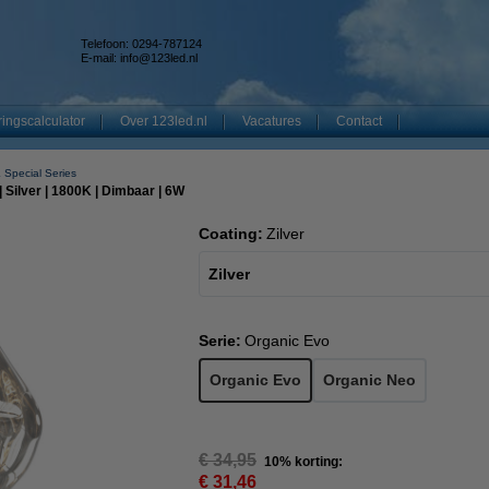
Telefoon: 0294-787124
E-mail:
info@123led.nl
ingscalculator
Over 123led.nl
Vacatures
Contact
 Special Series
 Silver | 1800K | Dimbaar | 6W
Coating:
Zilver
Zilver
Serie:
Organic Evo
Organic Evo
Organic Neo
€ 34,95
10% korting:
€ 31,46