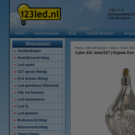
123led B.V.
Koningsbeltweg 52
1329 AK Almere
Home
Klantenservice
Blog
Zakelijk bestellen
Bespar
Webwinkel
Home
Alle led lampen
Calex
Calex XXL
Aanbiedingen
Calex XXL lamp E27 | Organic Evo |
Bedrijfsverlichting
Led-spots
E27 (grote fitting)
E14 (kleine fitting)
Led-gloeilamp (filament)
Alle led lampen
Led-toebehoren
Led TL
Led panelen
Buitenverlichting
Binnenverlichting
Smart Home