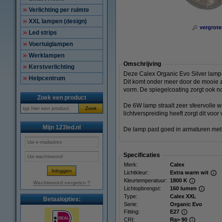
Verlichting per ruimte
XXL lampen (design)
vergrote
Led strips
Voertuiglampen
Werklampen
Omschrijving
Kerstverlichting
Deze Calex Organic Evo Silver lamp i
Helpcentrum
Dit komt onder meer door de mooie zi
vorm. De spiegelcoating zorgt ook no
Zoek een product
De 6W lamp straalt zeer sfeervolle w
Zoek
lichtverspreiding heeft zorgt dit vo
Mijn 123led.nl
De lamp past goed in armaturen met 
Specificaties
Merk:
Calex
Lichtkleur:
Extra warm wit
Kleurtemperatuur:
1800 K
Wachtwoord vergeten ?
Lichtopbrengst:
160 lumen
Type:
Calex XXL
Betaalopties:
Serie:
Organic Evo
Fitting:
E27
CRI:
Ra> 90