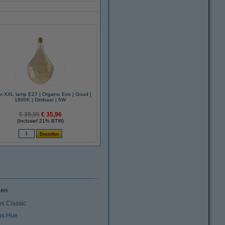
x XXL lamp E27 | Organic Evo | Goud |
1800K | Dimbaar | 6W
€ 39,95
€ 35,96
(Inclusief 21% BTW)
ken
ps Classic
ips Hue