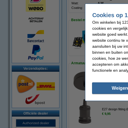
Watt:
6 W
Coating:
Zilver
Cookies op 1
Bestel mee:
Om winkelen bij 123
cookies en vergelij
website goed werkt.
Led dimmer 0-100W
website continu te 
€ 19,95
€ 17,96
aansluiten bij uw i
binnen en buiten on
cookies, hoe ze we
Armatuur:
accepteren om akko
Verzendopties:
functionele en anal
Calex plafondkap g
€ 5,95
Weiger
E27 design fitting
Officiële dealer
€ 9,95