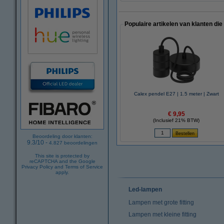
Populaire artikelen van klanten die
Calex pendel E27 | 1.5 meter | Zwart
€ 9,95
(Inclusief 21% BTW)
Beoordeling door klanten:
9.3
/
10
-
4.827
beoordelingen
This site is protected by
reCAPTCHA and the Google
Privacy Policy
and
Terms of Service
apply.
Led-lampen
Lampen met grote fitting
Lampen met kleine fitting