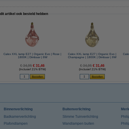
 dit artikel ook besteld hebben
Calex XXL lamp E27 | Organic Evo | Rose |
Calex XXL lamp E27 | Organic Evo |
Cale
1800K | Dimbaar | 6W
Champagne | 1800K | Dimbaar | 6W
€ 34,95
€ 31,46
€ 34,95
€ 31,46
(Inclusief 21% BTW)
(Inclusief 21% BTW)
Binnenverlichting
Buitenverlichting
Mer
Badkamerverlichting
Slimme Tuinverlichting
Phili
Plafondlampen
Wandlampen buiten
Phil