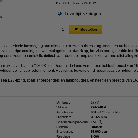
€ 26,00 Exclusief 21% BTW
Levertijd <7 dagen
n
Bestellen
s de perfecte toevoeging aan allerlei ruimtes in huis en zorgt voor een authentieke
lverkleurige coating, de weerspiegelende afwerking, het zichtbare gekrulde led fi
g eens voor een uniek lichteffect, waardoor de lamp een extra warme uitstraling kri
arm witte verlichting (1800K) uit. Doordat de lamp verder een lichtopbrengst van 
or voldoende licht op ieder moment. Het licht is bovendien dimbaar; pas de helderhei
een E27-fitting, zoals snoerpendels en lamphouders, en heeft een breedte van 16
Dimbaar:
Ja
Voltage:
220-240 V
Afmetingen:
280 x 165 mm (lxb)
Diameter:
Ø 165 mm
Beschermingsniveau:
IP20
Gebruik:
Binnen
Branduren:
15.000 uur
Resolutie:
2.000