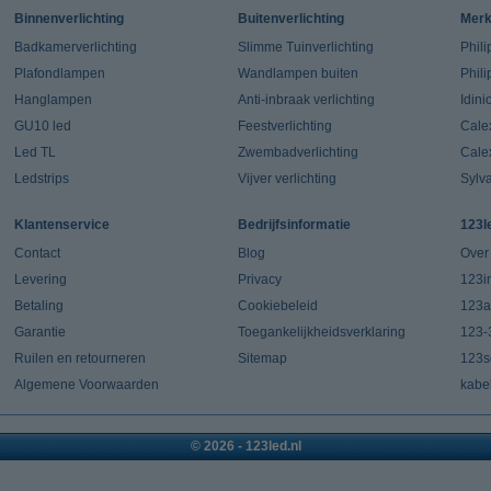
Binnenverlichting
Buitenverlichting
Mer
Badkamerverlichting
Slimme Tuinverlichting
Phili
Plafondlampen
Wandlampen buiten
Phil
Hanglampen
Anti-inbraak verlichting
Idin
GU10 led
Feestverlichting
Cale
Led TL
Zwembadverlichting
Cale
Ledstrips
Vijver verlichting
Sylv
Klantenservice
Bedrijfsinformatie
123l
Contact
Blog
Over
Levering
Privacy
123in
Betaling
Cookiebeleid
123a
Garantie
Toegankelijkheidsverklaring
123-
Ruilen en retourneren
Sitemap
123s
Algemene Voorwaarden
kabe
© 2026 - 123led.nl