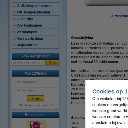
Verlichting per ruimte
XXL lampen (design)
vergrote
Led strips
Voertuiglampen
Werklampen
Omschrijving
Kerstverlichting
Deze draadloze schakelaar van EcoDi
Helpcentrum
lampen die werken op dit protocol h
wil uitbreiden met een analoge scha
Zoek een product
kunt zorgen dat de lampen, mits de
met maximaal 30 lichtbronnen.
Zoek
Installatie van de schakelaar gaat 
Mijn 123led.nl
CR2450-batterij en wordt geleverd in
afmetingen zijn 71,2 x 71,2 x 13,6 m
Dankzij de koppeling via Touchlink,
Zo kunt u bijvoorbeeld de draadloze
Cookies op 1
Ledvance Smart+.
Om winkelen bij 123
Meer informatie:
Handleiding
(PDF)
cookies en vergelij
Wachtwoord vergeten ?
website goed werkt.
Betaalopties:
website continu te 
Specificaties
aansluiten bij uw i
Merk:
EcoDim
Type:
Slimme schakelaar