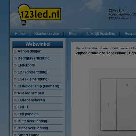
123led B.V.
Koningsbeltweg 52
1329 AK Almere
Home
Klantenservice
Blog
Zakelijk bestellen
Bespar
Webwinkel
Home
Led-toebehoren
Led dimmers
E
Aanbiedingen
Zigbee draadloze schakelaar | 1 gr
Bedrijfsverlichting
Led-spots
E27 (grote fitting)
E14 (kleine fitting)
Led-gloeilamp (filament)
Alle led lampen
Led-toebehoren
Led TL
Led panelen
Buitenverlichting
Binnenverlichting
Smart Home