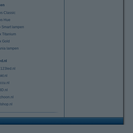
ken
ps Classic
ips Hue
io Smart lampen
x Titanium
x Gold
ania lampen
ed.nl
 123led.nl
kt.nl
ccu.nl
3D.nl
choon.nl
lshop.nl