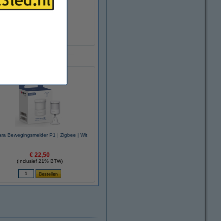
aat
ra Bewegingsmelder P1 | Zigbee | Wit
€ 22,50
(Inclusief 21% BTW)