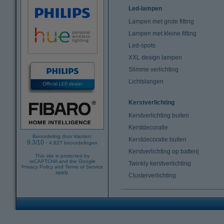
Led-lampen
Lampen met grote fitting
Lampen met kleine fitting
Led-spots
XXL design lampen
Slimme verlichting
Lichtslangen
Kerstverlichting
Kerstverlichting buiten
Kerstdecoratie
Beoordeling door klanten:
Kerstdecoratie buiten
9.3
/
10
-
4.827
beoordelingen
Kerstverlichting op batterij
This site is protected by
reCAPTCHA and the Google
Twinkly kerstverlichting
Privacy Policy
and
Terms of Service
apply.
Clusterverlichting