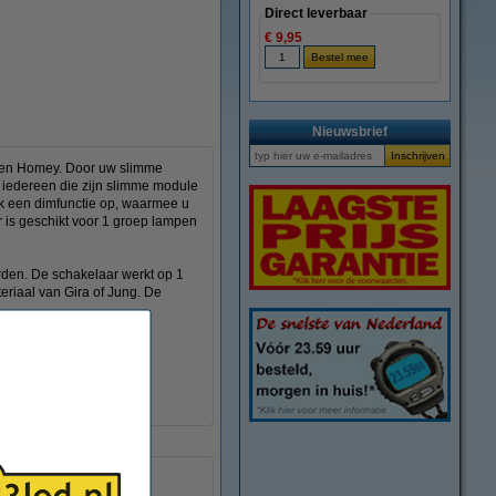
Direct leverbaar
€ 9,95
Nieuwsbrief
t en Homey. Door uw slimme
r iedereen die zijn slimme module
ok een dimfunctie op, waarmee u
 is geschikt voor 1 groep lampen
rden. De schakelaar werkt op 1
eriaal van Gira of Jung. De
 Touchlink ondersteunen.
 Kika, Tradfri, Trust en