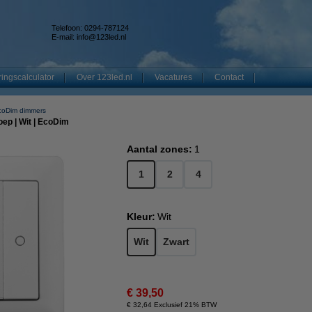
Telefoon: 0294-787124
E-mail:
info@123led.nl
ingscalculator
Over 123led.nl
Vacatures
Contact
coDim dimmers
oep | Wit | EcoDim
Aantal zones:
1
1
2
4
Kleur:
Wit
Wit
Zwart
€ 39,50
€ 32,64 Exclusief 21% BTW