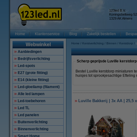
123led B.V.
Koningsbeltweg 52
1329 AK Almere
Home
Klantenservice
Blog
Zakelijk bestellen
Bespar
Home
Kerstverlichting
Binnen
Kerstdorp
Webwinkel
Aanbiedingen
Bedrijfsverlichting
Scherp geprijsde Luville kerstdor
Led-spots
Bestel Luville kerstdorp miniaturen 
E27 (grote fitting)
huisjes tot sprookjesachtige Eftelin
E14 (kleine fitting)
Led-gloeilamp (filament)
Alle led lampen
Luville Bakkerij | 3x AA | 25,5 
Led-toebehoren
Led TL
Led panelen
Buitenverlichting
Binnenverlichting
Smart Home