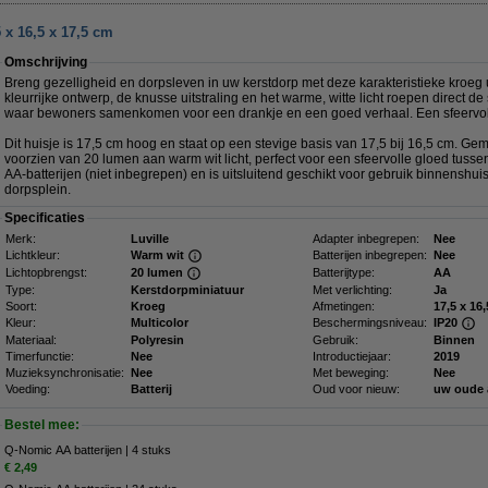
5 x 16,5 x 17,5 cm
Omschrijving
Breng gezelligheid en dorpsleven in uw kerstdorp met deze karakteristieke kroeg ui
kleurrijke ontwerp, de knusse uitstraling en het warme, witte licht roepen direct d
waar bewoners samenkomen voor een drankje en een goed verhaal. Een sfeervolle
Dit huisje is 17,5 cm hoog en staat op een stevige basis van 17,5 bij 16,5 cm. G
voorzien van 20 lumen aan warm wit licht, perfect voor een sfeervolle gloed tusse
AA-batterijen (niet inbegrepen) en is uitsluitend geschikt voor gebruik binnenshuis.
dorpsplein.
Specificaties
Merk:
Luville
Adapter inbegrepen:
Nee
Lichtkleur:
Warm wit
Batterijen inbegrepen:
Nee
Lichtopbrengst:
20 lumen
Batterijtype:
AA
Type:
Kerstdorpminiatuur
Met verlichting:
Ja
Soort:
Kroeg
Afmetingen:
Kleur:
Multicolor
Beschermingsniveau:
IP20
Materiaal:
Polyresin
Gebruik:
Binnen
Timerfunctie:
Nee
Introductiejaar:
2019
Muzieksynchronisatie:
Nee
Met beweging:
Nee
Voeding:
Batterij
Oud voor nieuw:
uw oude 
Bestel mee:
Q-Nomic AA batterijen | 4 stuks
€ 2,49