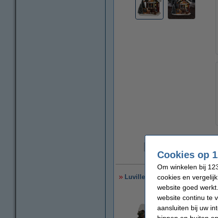
€
Cookies op 1
€
Om winkelen bij 123
cookies en vergelij
Luville Molendam Kinderboerder
website goed werkt.
website continu te 
aansluiten bij uw i
binnen en buiten on