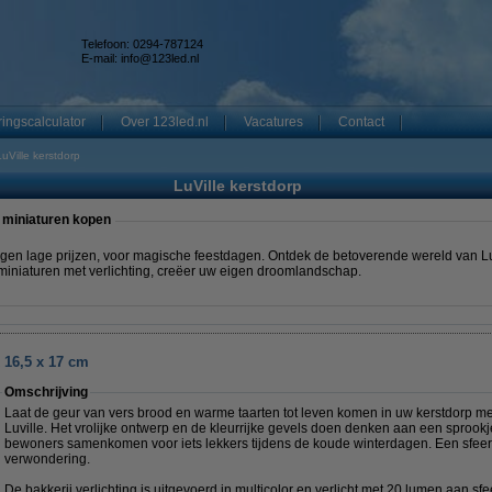
Telefoon: 0294-787124
E-mail:
info@123led.nl
ingscalculator
Over 123led.nl
Vacatures
Contact
LuVille kerstdorp
LuVille kerstdorp
p miniaturen kopen
tegen lage prijzen, voor magische feestdagen. Ontdek de betoverende wereld van Lu
g miniaturen met verlichting, creëer uw eigen droomlandschap.
x 16,5 x 17 cm
Omschrijving
Laat de geur van vers brood en warme taarten tot leven komen in uw kerstdorp m
Luville. Het vrolijke ontwerp en de kleurrijke gevels doen denken aan een sprook
bewoners samenkomen voor iets lekkers tijdens de koude winterdagen. Een sfeervo
verwondering.
De bakkerij verlichting is uitgevoerd in multicolor en verlicht met 20 lumen aan sfee