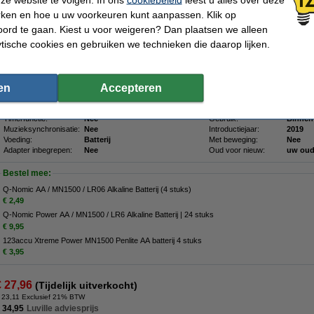
Het huisje is 9,5 cm hoog en geplaatst op een basis van 16 bij 12,5 cm. De verlicht
rken en hoe u uw voorkeuren kunt aanpassen. Klik op
inbegrepen) en straalt 20 lumen warm wit licht uit. Gemaakt van stevig polyresin 
ord te gaan. Kiest u voor weigeren? Dan plaatsen we alleen
Een hartverwarmend decorstuk dat perfect past in een levendig, sfeervol miniatuu
ytische cookies en gebruiken we technieken die daarop lijken.
Specificaties
Merk:
Luville
Batterijen inbegrepen:
Nee
Lichtkleur:
Warm wit
Batterijtype:
AA
Lichtopbrengst:
20 lumen
Met verlichting:
Ja
en
Accepteren
Type:
Kerstdorpminiatuur
Afmetingen:
Soort:
Kinderboerderij
Beschermingsniveau:
IP20
Timerfunctie:
Nee
Gebruik:
Binnen
Muzieksynchronisatie:
Nee
Introductiejaar:
2019
Voeding:
Batterij
Met beweging:
Nee
Adapter inbegrepen:
Nee
Oud voor nieuw:
uw oud
Bestel mee:
Q-Nomic AA / MN1500 / LR06 Alkaline Batterij (4 stuks)
€ 2,49
Q-Nomic Power AA / MN1500 / LR6 Alkaline Batterij | 24 stuks
€ 9,95
123accu Xtreme Power MN1500 Penlite AA batterij 4 stuks
€ 3,95
€ 27,96
(Tijdelijk uitverkocht)
 23,11 Exclusief 21% BTW
 34,95
Luville adviesprijs