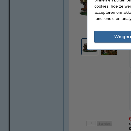
cookies, hoe ze we
accepteren om akko
functionele en anal
vergroten
Weiger
€
€