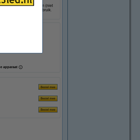
ing werkt op AA-batterijen (niet
en geschikt voor binnengebruik.
rdorp.
16 x 12,5 x 9,5 cm (lxbxh)
e apparaat