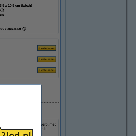
12 x 8,5 x 10,5 cm (lxbxh)
nen
ude apparaat
 Luville. Het vrolijke ontwerp, met
boerderij waar kinderen zich
e en kerstsfeer.