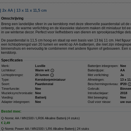
 2x AA | 13 x 11 x 11,5 cm
Omschrijving
Breng een landelijke sfeer in uw kerstdorp met deze sfeervolle paardenstal uit de 
ontwerp, de warme verlichting en de klassieke stalvorm maken dit miniatuur tot e
in uw winterse decor. Perfect voor liefhebbers van dieren en sprookjesachtige deta
De paardenstal is 11,5 cm hoog en staat op een basis van 13 bij 11 cm. Het figuur 
een lichtopbrengst van 20 lumen en werkt op AA-batterijen, die niet zijn inbegrepe
binnenshuis en eenvoudig te combineren met andere figuren of gebouwen. Een sfe
kerstdorp.
Specificaties
Merk:
Luville
Batterijen inbegrepen:
Nee
Lichtkleur:
Warm wit
Batterijtype:
AA
Lichtopbrengst:
20 lumen
Met verlichting:
Ja
Type:
Kerstdorpminiatuur
Afmetingen:
Soort:
Paardenstal
Beschermingsniveau:
IP20
Timerfunctie:
Nee
Gebruik:
Binne
Muzieksynchronisatie:
Nee
Introductiejaar:
2018
Voeding:
Batterij
Met beweging:
Nee
Adapter inbegrepen:
Nee
Oud voor nieuw:
uw oud
Bestel mee:
Q-Nomic AA / MN1500 / LR06 Alkaline Batterij (4 stuks)
€ 2,49
Q-Nomic Power AA / MN1500 / LR6 Alkaline Batterij | 24 stuks