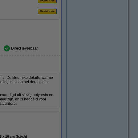
Direct leverbaar
lle. De kleurrijke details, warme
etingsplek op het dorpsplein.
vaardigd uit stevig polyresin en
baar zijn, en is bedoeld voor
atuurdorp.
12 x 8 x 10 cm (lxbxh)