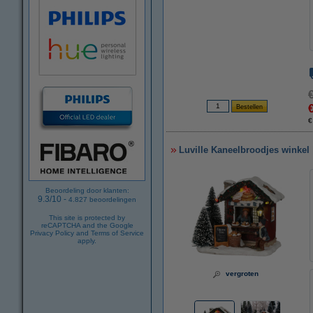
€
Luville Kaneelbroodjes winkel |
Beoordeling door klanten:
9.3
/
10
-
4.827
beoordelingen
This site is protected by
reCAPTCHA and the Google
Privacy Policy
and
Terms of Service
apply.
vergroten