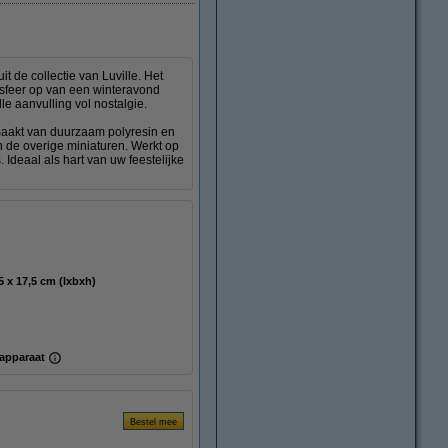
t de collectie van Luville. Het
e sfeer op van een winteravond
 aanvulling vol nostalgie.
emaakt van duurzaam polyresin en
n de overige miniaturen. Werkt op
 Ideaal als hart van uw feestelijke
17,5 x 16,5 x 17,5 cm (lxbxh)
apparaat