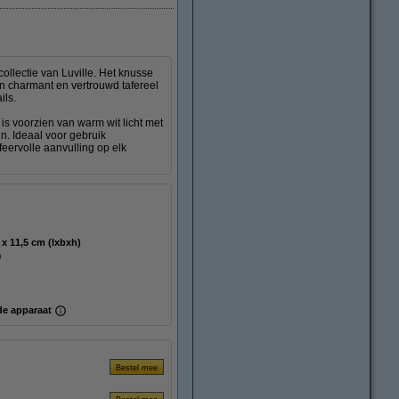
collectie van Luville. Het knusse
en charmant en vertrouwd tafereel
ils.
is voorzien van warm wit licht met
n. Ideaal voor gebruik
ervolle aanvulling op elk
13 x 11 x 11,5 cm (lxbxh)
n
e apparaat