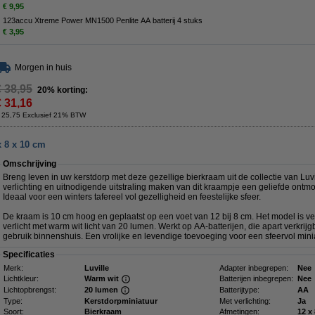
€ 9,95
123accu Xtreme Power MN1500 Penlite AA batterij 4 stuks
€ 3,95
Morgen in huis
€ 38,95
20% korting:
€ 31,16
 25,75 Exclusief 21% BTW
x 8 x 10 cm
Omschrijving
Breng leven in uw kerstdorp met deze gezellige bierkraam uit de collectie van Luvi
verlichting en uitnodigende uitstraling maken van dit kraampje een geliefde ontmo
Ideaal voor een winters tafereel vol gezelligheid en feestelijke sfeer.
De kraam is 10 cm hoog en geplaatst op een voet van 12 bij 8 cm. Het model is ver
verlicht met warm wit licht van 20 lumen. Werkt op AA-batterijen, die apart verkrijg
gebruik binnenshuis. Een vrolijke en levendige toevoeging voor een sfeervol mini
Specificaties
Merk:
Luville
Adapter inbegrepen:
Nee
Lichtkleur:
Warm wit
Batterijen inbegrepen:
Nee
Lichtopbrengst:
20 lumen
Batterijtype:
AA
Type:
Kerstdorpminiatuur
Met verlichting:
Ja
Soort:
Bierkraam
Afmetingen: