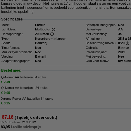
knusse gloed in uw decor. Het huisje is 17 cm hoog en staat stevig op een voet va
batterijen (niet inbegrepen) en is bedoeld voor gebruik binnenshuis. Een smaakvo
feestelijke opstelling.
Specificaties
Merk:
Luville
Batterijen inbegrepen:
Nee
Lichtkleur:
Multicolor
Batterijtype:
AA
Lichtopbrengst:
20 lumen
Met verlichting:
Ja
Type:
Kerstdorpminiatuur
Afmetingen:
Soort:
Bakkerij
Beschermingsniveau:
IP20
Timerfunctie:
Nee
Gebruik:
Binnen
Muzieksynchronisatie:
Nee
Introductiejaar:
2019
Voeding:
Batterij
Met beweging:
Nee
Adapter inbegrepen:
Nee
Oud voor nieuw:
uw oude
Bestel mee:
Q-Nomic AA batterijen | 4 stuks
€ 2,49
Q-Nomic AA batterijen | 24 stuks
€ 9,95
Xtreme Power AA batterijen | 4 stuks
€ 3,95
€ 67,16
(Tijdelijk uitverkocht)
 55,50 Exclusief 21% BTW
 83,95
Luville adviesprijs