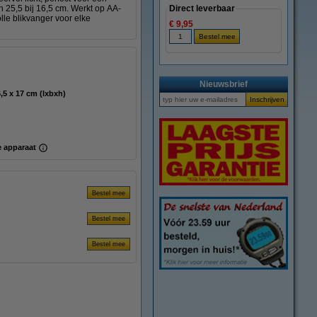
n 25,5 bij 16,5 cm. Werkt op AA-
Direct leverbaar
lle blikvanger voor elke
€ 9,95
Nieuwsbrief
25,5 x 16,5 x 17 cm (lxbxh)
 apparaat