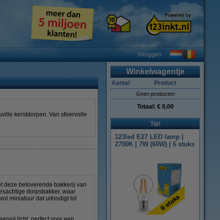
Inloggen
Winkelwagentje
Aantal
Product
Geen producten
Totaal:
€ 0,00
ville kerstdorpen. Van sfeervolle
Tip!
123led E27 LED lamp |
2700K | 7W (60W) | 6 stuks
et deze betoverende bakkerij van
jesachtige dorpsbakker, waar
l miniatuur dat uitnodigt tot
ervol licht, perfect voor een