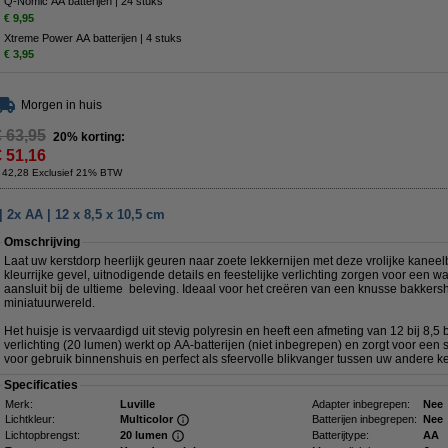
Q-Nomic AA batterijen | 24 stuks
€ 9,95
Xtreme Power AA batterijen | 4 stuks
€ 3,95
Morgen in huis
€ 63,95
20% korting:
€ 51,16
 42,28 Exclusief 21% BTW
 2x AA | 12 x 8,5 x 10,5 cm
Omschrijving
Laat uw kerstdorp heerlijk geuren naar zoete lekkernijen met deze vrolijke kaneel
kleurrijke gevel, uitnodigende details en feestelijke verlichting zorgen voor een wa
aansluit bij de ultieme beleving. Ideaal voor het creëren van een knusse bakkers
miniatuurwereld.
Het huisje is vervaardigd uit stevig polyresin en heeft een afmeting van 12 bij 8,5 
verlichting (20 lumen) werkt op AA-batterijen (niet inbegrepen) en zorgt voor een 
voor gebruik binnenshuis en perfect als sfeervolle blikvanger tussen uw andere ke
Specificaties
Merk:
Luville
Adapter inbegrepen:
Nee
Lichtkleur:
Multicolor
Batterijen inbegrepen:
Nee
Lichtopbrengst:
20 lumen
Batterijtype:
AA