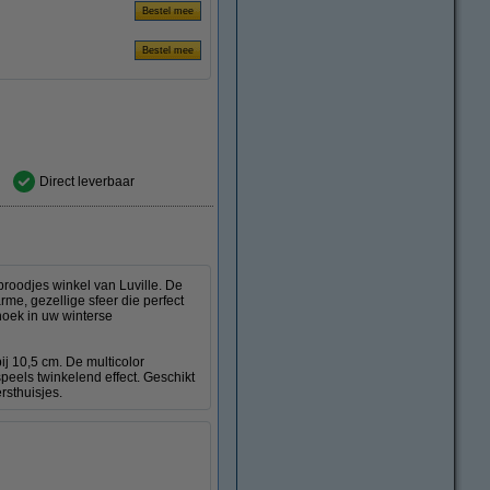
Direct leverbaar
broodjes winkel van Luville. De
rme, gezellige sfeer die perfect
hoek in uw winterse
bij 10,5 cm. De multicolor
speels twinkelend effect. Geschikt
rsthuisjes.