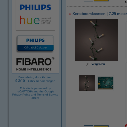
€
Kerstboomkaarsen | 7.25 meter
vergroten
Beoordeling door klanten:
9.3
/
10
-
4.827
beoordelingen
This site is protected by
reCAPTCHA and the Google
Privacy Policy
and
Terms of Service
apply.