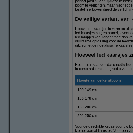
perfect past bij een tijdloze kerst
boom te verlichten, maar met het g
bestel hierboven direct de verlichtin
De veilige variant van
Hoewel de kaarsjes in vorm en uitst
led kaarsjes zorgen namelijk voor 
led lampjes veel langer mee dan kaa
duurzame oplossing voor de feestdag
uitziet met de nostalgische kaarsjes
Hoeveel led kaarsjes 
Het aantal kaarsjes dat u nodig heef
in combinatie met de grootte van de
Hoogte van de kerstboom
100-149 cm
150-179 cm
180-200 cm
201-250 cm
Voor de geschikte keuze voor uw boom
kleiner aantal kaarsjes. Voor een vo