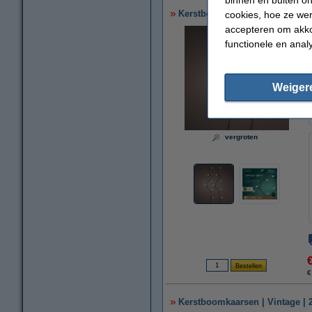
Kerstboomkaarsen | Vintage | 
cookies, hoe ze we
accepteren om akko
functionele en anal
Weiger
vergroten
€
Kerstboomkaarsen | Vintage | 