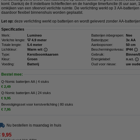
komt. Dankzij de 8 instelbare lichteffecten en de handige timerfunctie (6 uur aan, 1
omkijken van een sfeervol verlichte ruimte. De verlichting werkt op 3 AA-batterije
daardoor flexibel binnenshuis worden geplaatst.
Let op:
deze verlichting werkt op batterijen en wordt geleverd zonder AA-batterije
Specificaties
Merk:
Lumineo
Batterijen inbegrepen:
Nee
Verlichte lengte:
💡 4.9 meter
Batterijtype:
3x AA
Totale lengte:
5.4 meter
Aanloopsnoer:
50 cm
Lichtkleur:
Warm wit
Beschermingsniveau:
IP44
Type:
Kerstboomkaarsen
Gebruik:
Binnen/
Kleur:
Groen
Energielabel:
n.v.t.
Voeding:
Batterij
Oud voor nieuw:
uw oude
Bestel mee:
Q-Nomic batterijen AA | 4 stuks
€ 2,49
Q-Nomic batterijen AA | 24 stuks
€ 9,95
Bevestigingsset voor kerstverlichting | 80 stuks
€ 7,95
Nu bestellen is maandag in huis
€ 9,95