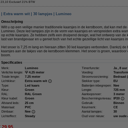
 23,10 Exclusief 21% BTW
 | Extra warm wit | 30 lampjes | Lumineo
Omschrijving
Wilt u op een veilige manier traditionele kaarsjes in de kerstboom, dat kan met de
Lumineo. Deze led lampjes zijn in de vorm van kaarsjes en verspreiden extra warm w
op echte kaarsjes. Ze hebben zelfs een druipend design, wat het ontwerp van de
last van brandgevaar en u geniet toch van het echte gezellige licht van kaarsjes i
Het snoer is 7,25 m lang en hieraan zitten 30 led kaarsjes verbonden. Dankzij de
kaarsjes aan de takjes van de kerstboom klemmen. Het snoer is groen, waardoor 
boom.
Specificaties
Merk:
Lumineo
Timerfunctie:
Ja , 8 uur
Verlichte lengte:
💡 4.25 meter
Voeding:
Transfor
Totale lengte:
7.25 meter
Stroomvoorziening:
Bedraad 
Lichtkleur:
Extra warm wit
Stekker type:
EU
Type:
Led kaars
Batterijen inbegrepen:
Nee
Kleur:
Groen
Lengte:
725 mm
RAL:
RAL Groen
Aanloopsnoer:
3 meter
Kleur kabel:
Groen
Beschermingsniveau:
IP20
Afstand leds:
25 cm
Gebruik:
Binnen
Materiaal:
PVC
Keurmerk:
CE
Dimbaar:
Nee
Aantal lampjes:
30
Lichteffect:
Steady
Oud voor nieuw:
uw oude 
€ 29,95