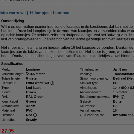
 8,22 Exclusief 21% BTW
Extra warm wit | 16 lampjes | Lumineo
Omschrijving
Wilt u op een veilige manier traditionele kaarsjes in de kerstboom, dat kan met de
Lumineo. Deze led lampjes zijn in de vorm van kaarsjes en verspreiden extra warm w
op echte kaarsjes. Ze hebben zelfs een druipend design, wat het ontwerp van de
last van brandgevaar en u geniet toch van het echte gezellige licht van kaarsjes i
Het snoer is 6 meter lang en hieraan zitten 16 led kaarsjes verbonden. Dankzij d
kaarsjes aan de takjes van de kerstboom klemmen. Het snoer is groen, waardoor 
boom. Dankzij het beschermingsniveau van IP44, kunt u de lichtjes zowel binnen 
Specificaties
Merk:
Lumineo
Timerfunctie:
Ja , 8 uur
Verlichte lengte:
💡 4.5 meter
Voeding:
Transformato
Totale lengte:
6 meter
Stroomvoorziening:
Bedraad (Ne
Lichtkleur:
Extra warm wit
Stekker type:
EU
Type:
Led kaars
Afmetingen:
1,4 
Kleur:
Groen
Aanloopsnoer:
1.5 meter
RAL:
RAL Groen
Beschermingsniveau:
IP44
Kleur kabel:
Groen
Gebruik:
Buiten
Afstand leds:
40 cm
Keurmerk:
CE
Materiaal:
PVC
Aantal lampjes:
16
Dimbaar:
Nee
Oud voor nieuw:
uw oude app
Lichteffect:
Steady
€ 27,95