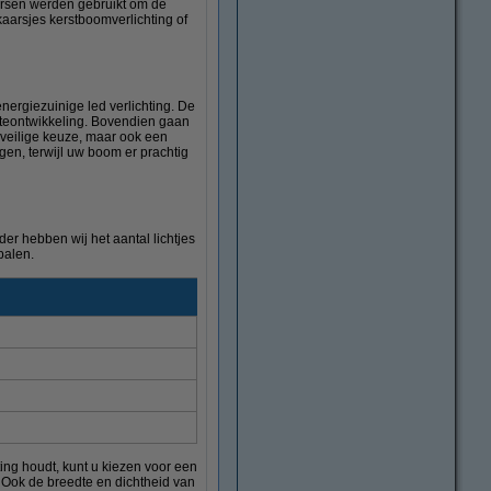
aarsen werden gebruikt om de
aarsjes kerstboomverlichting of
nergiezuinige led verlichting. De
mteontwikkeling. Bovendien gaan
 veilige keuze, maar ook een
gen, terwijl uw boom er prachtig
der hebben wij het aantal lichtjes
palen.
ting houdt, kunt u kiezen voor een
n. Ook de breedte en dichtheid van