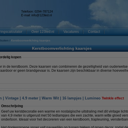
Telefoon: 0294-787124
E-mail:
info@123led.nl
ingscalculator
Over 123led.nl
Vacatures
Contact
 buiten
Kerstboomverlichting kaarsjes
Kerstboomverlichting kaarsjes
ordelig kopen
voor in de kerstboom. Deze kaarsen van combineren de gezelligheid van ouderwets
waardoor er geen brandgevaar is. De kaarsen zijn beschikbaar in diverse hoeveelh
 | Vintage | 4.9 meter | Warm Wit | 16 lampjes | Lumineo
Twinkle effect
Omschrijving
Geef uw kerstdecoratie een warme en nostalgische uitstraling met dit vintage lich
van 4,9 meter is uitgerust met 50 ledlampjes die een zachte, warm witte gloed ve
ondertoon. Ideaal voor het decoreren van een kerstboom, trapleuning, vensterbank
Het donkergroene snoer valt nauwelijks op tussen takken of groen decor, zodat de ve