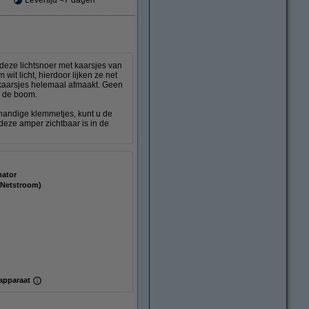
Levertijd <7 dagen
 deze lichtsnoer met kaarsjes van
it licht, hierdoor lijken ze net
 kaarsjes helemaal afmaakt. Geen
n de boom.
 handige klemmetjes, kunt u de
deze amper zichtbaar is in de
mator
(Netstroom)
apparaat