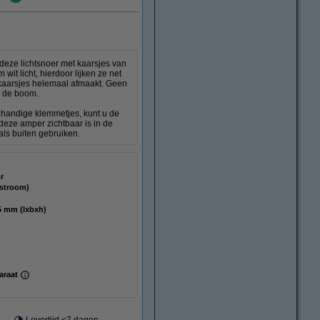
 deze lichtsnoer met kaarsjes van
it licht, hierdoor lijken ze net
 kaarsjes helemaal afmaakt. Geen
n de boom.
e handige klemmetjes, kunt u de
deze amper zichtbaar is in de
als buiten gebruiken.
r
tstroom)
x 600 x 8,5 mm (lxbxh)
araat