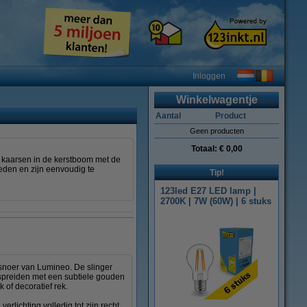
Inloggen
Winkelwagentje
Aantal
Product
Geen producten
Totaal:
€ 0,00
e kaarsen in de kerstboom met de
eden en zijn eenvoudig te
Tip!
123led E27 LED lamp |
2700K | 7W (60W) | 6 stuks
tsnoer van Lumineo. De slinger
rspreiden met een subtiele gouden
 of decoratief rek.
rlichting volledig tot zijn recht