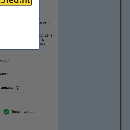
die in multicolor fonkelen.
als buiten. De groene kabel valt
 sluiten op een stopcontact, zelfs
) gebruik buitenshuis (IP44).
variëren automatisch en geven
rmator
buiten
 apparaat
Direct leverbaar