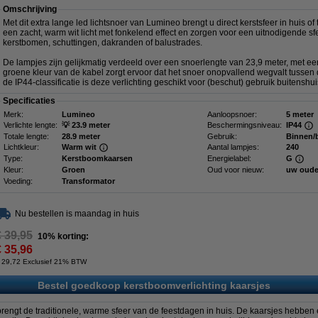
Omschrijving
Met dit extra lange led lichtsnoer van Lumineo brengt u direct kerstsfeer in huis o
een zacht, warm wit licht met fonkelend effect en zorgen voor een uitnodigende sf
kerstbomen, schuttingen, dakranden of balustrades.
De lampjes zijn gelijkmatig verdeeld over een snoerlengte van 23,9 meter, met e
groene kleur van de kabel zorgt ervoor dat het snoer onopvallend wegvalt tusse
de IP44-classificatie is deze verlichting geschikt voor (beschut) gebruik buitenshu
Specificaties
Merk:
Lumineo
Aanloopsnoer:
5 meter
Verlichte lengte:
💡 23.9 meter
Beschermingsniveau:
IP44
Totale lengte:
28.9 meter
Gebruik:
Binnen/
Lichtkleur:
Warm wit
Aantal lampjes:
240
Type:
Kerstboomkaarsen
Energielabel:
G
Kleur:
Groen
Oud voor nieuw:
uw oude
Voeding:
Transformator
Nu bestellen is maandag in huis
€ 39,95
10% korting:
€ 35,96
 29,72 Exclusief 21% BTW
Bestel goedkoop kerstboomverlichting kaarsjes
rengt de traditionele, warme sfeer van de feestdagen in huis. De kaarsjes hebben e