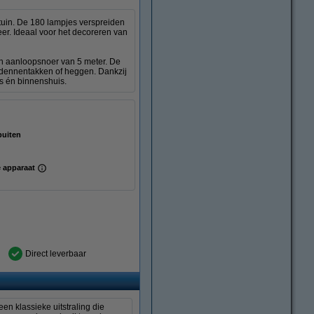
f tuin. De 180 lampjes verspreiden
eer. Ideaal voor het decoreren van
en aanloopsnoer van 5 meter. De
n dennentakken of heggen. Dankzij
is én binnenshuis.
buiten
 apparaat
Direct leverbaar
en klassieke uitstraling die