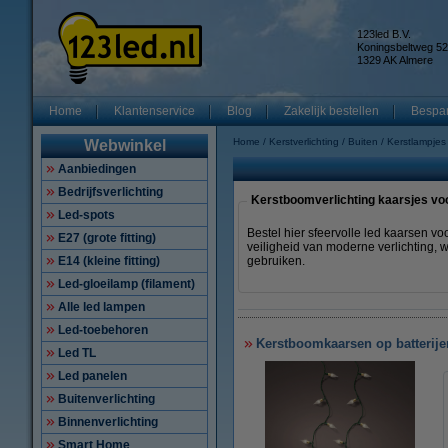
123led B.V.
Koningsbeltweg 52
1329 AK Almere
Home
Klantenservice
Blog
Zakelijk bestellen
Bespar
Home
Kerstverlichting
Buiten
Kerstlampjes
Webwinkel
Aanbiedingen
Bedrijfsverlichting
Kerstboomverlichting kaarsjes vo
Led-spots
Bestel hier sfeervolle led kaarsen 
E27 (grote fitting)
veiligheid van moderne verlichting, 
E14 (kleine fitting)
gebruiken.
Led-gloeilamp (filament)
Alle led lampen
Led-toebehoren
Kerstboomkaarsen op batterijen
Led TL
Led panelen
Buitenverlichting
Binnenverlichting
Smart Home