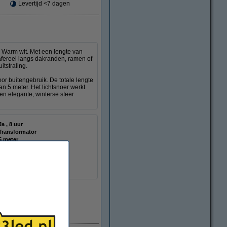
Levertijd <7 dagen
r Warm wit. Met een lengte van
afereel langs dakranden, ramen of
itstraling.
oor buitengebruik. De totale lengte
an 5 meter. Het lichtsnoer werkt
een elegante, winterse sfeer
Ja , 8 uur
Transformator
5 meter
IP44
Binnen/buiten
120
G
Direct leverbaar