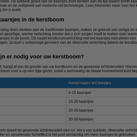
decoratie. De subtiele gloed van de kaarsjes doet denken aan de tijd waarin echte k
emak en de veiligheid van moderne led technologie. Lees hieronder meer over led k
g die u zoekt.
 kaarsjes in de kerstboom
raling doen denken aan de traditionele kaarsjes, maken ze gebruik van veilige en e
een gezellige, warme verlichting zonder dat u zich zorgen hoeft te maken over war
rsjes in de boom. Dit maakt kerstboomverlichting met led kaarsjes niet alleen een
en. Zo kunt u onbezorgd genieten van de sfeervolle verlichting tijdens de feestda
.
zijn er nodig voor uw kerstboom?
t, hangt af van de grootte van uw kerstboom en de gewenste lichtintensiteit. Hieron
 boom voor u op een rijtje gezet, zodat u eenvoudig de ideale hoeveelheid kunt be
Aantal kaars led lampjes
6-10 kaarsjes
15-20 kaarsjes
20-30 kaarsjes
30-50 kaarsjes
 speelt de gewenste lichtintensiteit een rol. Als u van subtiele, sfeervolle verlich
ller en opvallender lichteffect is het juist verstandig om meer kaarsjes te gebruike