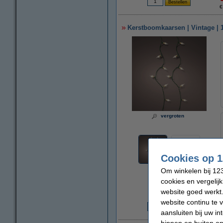
€
Kerstboomkaarsen | Vintage | 
vergroten
Cookies op 1
Om winkelen bij 123
cookies en vergelij
website goed werkt.
website continu te 
aansluiten bij uw i
€
binnen en buiten on