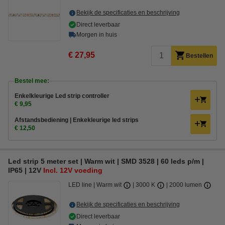
Bekijk de specificaties en beschrijving
Direct leverbaar
Morgen in huis
€ 27,95
Bestellen
Bestel mee:
Enkelkleurige Led strip controller
€ 9,95
Afstandsbediening | Enkekleurige led strips
€ 12,50
Led strip 5 meter set | Warm wit | SMD 3528 | 60 leds p/m |
IP65 | 12V
Incl. 12V voeding
LED line
Warm wit
3000 K
2000 lumen
Bekijk de specificaties en beschrijving
Direct leverbaar