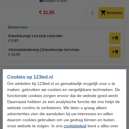
Morgen in huis
€ 31,95
Bestellen
Bestel mee:
Enkelkleurige Led strip controller
€ 9,95
Afstandsbediening | Enkekleurige led strips
€ 12,50
Led strip 5 meter set | Helder wit | SMD 3528 | 60 leds p/m |
Cookies op 123led.nl
IP65 | 12V
Incl. 12V voeding
Om winkelen bij 123led.nl zo gemakkelijk mogelijk voor u te
LED line
Helder wit
4000 K
2000 lumen
maken, gebruiken we cookies en vergelijkbare technieken. De
functionele cookies zorgen ervoor dat de website goed werkt.
Bekijk de specificaties en beschrijving
Daarnaast hebben ze een analytische functie die ons helpt de
Direct leverbaar
website continu te verbeteren. We laten u graag alleen
Morgen in huis
advertenties zien die aansluiten bij uw interesses en willen
daarom cookies gebruiken om uw gedrag binnen en buiten
€ 31,95
Bestellen
onze website te volgen. In ons
cookiebeleid
leest u alles over