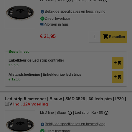
LED line
Rood
Led strip
Ra> 80
Bekijk de specificaties en beschrijving
Direct leverbaar
Morgen in huis
€ 21,95
Bestellen
Bestel mee:
Enkelkleurige Led strip controller
€ 9,95
Afstandsbediening | Enkekleurige led strips
€ 12,50
Led strip 5 meter set | Blauw | SMD 3528 | 60 leds p/m | IP20 |
12V
Incl. 12V voeding
LED line
Blauw
Led strip
Ra> 80
Bekijk de specificaties en beschrijving
Direct leverbaar