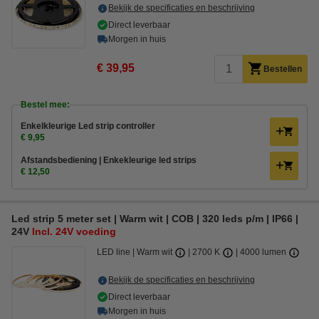
Bekijk de specificaties en beschrijving
Direct leverbaar
Morgen in huis
€ 39,95
Bestellen
Bestel mee:
Enkelkleurige Led strip controller
€ 9,95
Afstandsbediening | Enkekleurige led strips
€ 12,50
Led strip 5 meter set | Warm wit | COB | 320 leds p/m | IP66 |
24V
Incl. 24V voeding
LED line
Warm wit
2700 K
4000 lumen
Bekijk de specificaties en beschrijving
Direct leverbaar
Morgen in huis