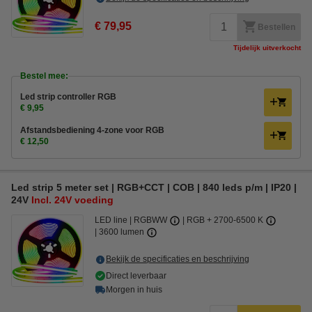
€ 79,95
Bestellen
Tijdelijk uitverkocht
Bestel mee:
Led strip controller RGB
€ 9,95
Afstandsbediening 4-zone voor RGB
€ 12,50
Led strip 5 meter set | RGB+CCT | COB | 840 leds p/m | IP20 |
24V
Incl. 24V voeding
LED line
RGBWW
RGB + 2700-6500 K
3600 lumen
Bekijk de specificaties en beschrijving
Direct leverbaar
Morgen in huis