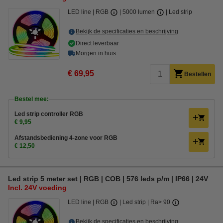
LED line
RGB
5000 lumen
Led strip
Bekijk de specificaties en beschrijving
Direct leverbaar
Morgen in huis
€ 69,95
Bestellen
Bestel mee:
Led strip controller RGB
€ 9,95
Afstandsbediening 4-zone voor RGB
€ 12,50
Led strip 5 meter set | RGB | COB | 576 leds p/m | IP66 | 24V
Incl. 24V voeding
LED line
RGB
Led strip
Ra> 90
Bekijk de specificaties en beschrijving