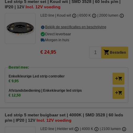
Led strip 5 meter set | Koud wit | SMD 3528 | 60 leds p/m |
IP20 | 12V
Incl. 12V voeding
LED line
Koud wit
6500 K
2000 lumen
Bekijk de specificaties en beschrijving
Direct leverbaar
Morgen in huis
€ 24,95
Bestellen
Bestel mee:
Enkelkleurige Led strip controller
€ 9,95
Afstandsbediening | Enkekleurige led strips
€ 12,50
Led strip 5 meter buigbaar set | 4000K | SMD 3528 | 60 leds
p/m | IP20 | 12V
Incl. 12V voeding
LED line
Helder wit
4000 K
2100 lumen