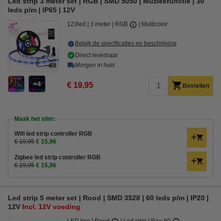
Led strip 3 meter set | RGB | SMD 5050 | Muziekfunctie | 30
leds p/m | IP65 | 12V
123led
3 meter
RGB
Multicolor
Bekijk de specificaties en beschrijving
Direct leverbaar
Morgen in huis
4
€ 19,95
Bestellen
Maak het slim:
Wifi led strip controller RGB
€ 19,95
€ 15,96
Zigbee led strip controller RGB
€ 19,95
€ 15,96
Led strip 5 meter set | Rood | SMD 3528 | 60 leds p/m | IP20 |
12V
Incl. 12V voeding