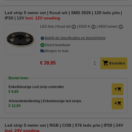
Led strip 5 meter set | Koud wit | SMD 3528 | 120 leds p/m |
IP20 | 12V
Incl. 12V voeding
LED line
Koud wit
6500 K
4800 lumen
Bekijk de specificaties en beschrijving
Direct leverbaar
Morgen in huis
€ 39,95
Bestellen
Bestel mee:
Enkelkleurige Led strip controller
€ 9,95
Afstandsbediening | Enkekleurige led strips
€ 12,50
Led strip 5 meter set | RGB | COB | 576 leds p/m | IP20 | 24V
Incl. 24V voeding