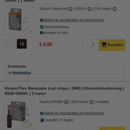
3000K | 1 meter
Osram
Warm wit
3000 K
100 lumen
Bekijk de specificaties en beschrijving
Direct leverbaar
Morgen in huis
1
€ 8,95
Bestellen
Downloads
📖
Handleiding
Osram Flex Bendable Led strips | SMD | Afstandsbediening |
RGB+3000K | 3 meter
Osram
RGBW
680 lumen
Ledstrip
Bekijk de specificaties en beschrijving
Levertijd <7 dagen