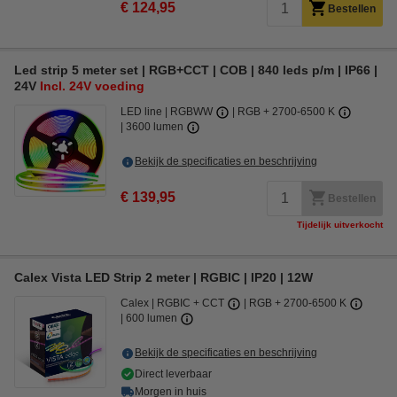
€ 124,95
Bestellen
Led strip 5 meter set | RGB+CCT | COB | 840 leds p/m | IP66 |
24V
Incl. 24V voeding
LED line
RGBWW
RGB + 2700-6500 K
3600 lumen
Bekijk de specificaties en beschrijving
€ 139,95
Bestellen
Tijdelijk uitverkocht
Calex Vista LED Strip 2 meter | RGBIC | IP20 | 12W
Calex
RGBIC + CCT
RGB + 2700-6500 K
600 lumen
Bekijk de specificaties en beschrijving
Direct leverbaar
Morgen in huis