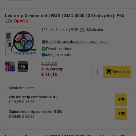
Led strip 3 meter set | RGB | SMD 5050 | 30 leds p/m | IP65 |
12V
Op=Op
123led
3 meter
RGB
Multicolor
Bekijk de specificaties en beschrijving
Direct leverbaar
Morgen in huis
€ 17,95
5
10% korting:
Bestellen
€ 16,16
Maak het slim:
Wifi led strip controller RGB
€ 19,95
€ 15,96
Zigbee led strip controller RGB
€ 19,95
€ 15,96