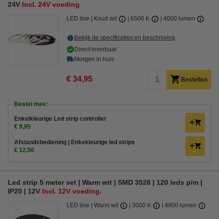
24V
Incl. 24V voeding
LED line
Koud wit
6500 K
4000 lumen
Bekijk de specificaties en beschrijving
Direct leverbaar
Morgen in huis
€ 34,95
Bestellen
Bestel mee:
Enkelkleurige Led strip controller
€ 9,95
Afstandsbediening | Enkekleurige led strips
€ 12,50
Led strip 5 meter set | Warm wit | SMD 3528 | 120 leds p/m |
IP20 | 12V
Incl. 12V voeding.
LED line
Warm wit
3000 K
4800 lumen