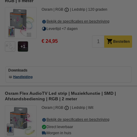
RGB | 5 meter
Osram
RGB
Ledstrip
120 graden
Bekijk de specificaties en beschrijving
Levertijd <7 dagen
€ 24,95
Bestellen
1
Downloads
📖
Handleiding
Osram Flex AudioTV Led strip | Muziekfunctie | SMD |
Afstandsbediening | RGB | 2 meter
Osram
RGB
Ledstrip
Wit
Bekijk de specificaties en beschrijving
Direct leverbaar
Morgen in huis