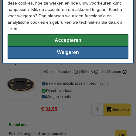
deze cookies, hoe ze werken en hoe u uw voorkeuren kunt
Bestel mee:
aanpassen. Klik op accepteren om akkoord te gaan. Kiest u
voor weigeren? Dan plaatsen we alleen functionele en
Enkelkleurige Led strip controller
analytische cookies en gebruiken we technieken die daarop
€ 9,95
lijken.
Afstandsbediening | Enkekleurige led strips
€ 12,50
Accepteren
Weigeren
Led strip 5 meter set | Koud wit | SMD 3528 | 60 leds p/m |
IP65 | 12V
Incl. 12V voeding
LED line
Koud wit
6500 K
2000 lumen
Bekijk de specificaties en beschrijving
Direct leverbaar
Morgen in huis
€ 31,95
Bestellen
Bestel mee:
Enkelkleurige Led strip controller