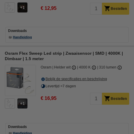
1
€ 12,95
Bestellen
Downloads
📖
Handleiding
Osram Flex Sweep Led strip | Zwaaisensor | SMD | 4000K |
Dimbaar | 1.5 meter
Osram
Helder wit
4000 K
310 lumen
Bekijk de specificaties en beschrijving
Levertijd <7 dagen
€ 16,95
Bestellen
1
Downloads
📖
Handleiding