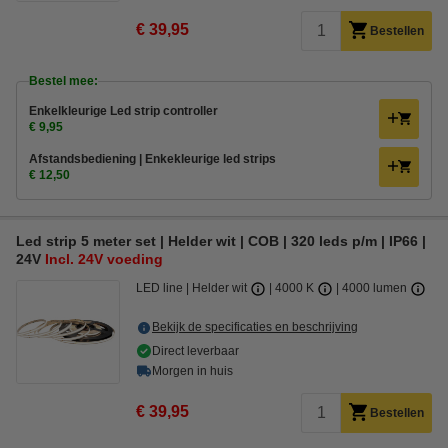
€ 39,95
Bestellen
Bestel mee:
Enkelkleurige Led strip controller
€ 9,95
Afstandsbediening | Enkekleurige led strips
€ 12,50
Led strip 5 meter set | Helder wit | COB | 320 leds p/m | IP66 |
24V
Incl. 24V voeding
LED line
Helder wit
4000 K
4000 lumen
Bekijk de specificaties en beschrijving
Direct leverbaar
Morgen in huis
€ 39,95
Bestellen