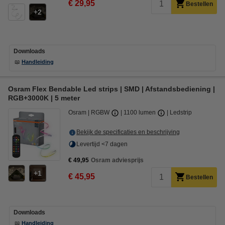
€ 29,95
Bestellen
2
Downloads
📖
Handleiding
Osram Flex Bendable Led strips | SMD | Afstandsbediening |
RGB+3000K | 5 meter
Osram
RGBW
1100 lumen
Ledstrip
Bekijk de specificaties en beschrijving
Levertijd <7 dagen
€ 49,95
Osram adviesprijs
1
€ 45,95
Bestellen
Downloads
📖
Handleiding