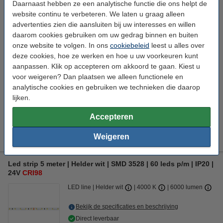
Daarnaast hebben ze een analytische functie die ons helpt de
Bekijk de specificaties en beschrijving
website continu te verbeteren. We laten u graag alleen
Direct leverbaar
advertenties zien die aansluiten bij uw interesses en willen
Morgen in huis
daarom cookies gebruiken om uw gedrag binnen en buiten
onze website te volgen. In ons
cookiebeleid
leest u alles over
€ 44,95
Bestellen
deze cookies, hoe ze werken en hoe u uw voorkeuren kunt
aanpassen. Klik op accepteren om akkoord te gaan. Kiest u
voor weigeren? Dan plaatsen we alleen functionele en
Bestel mee:
analytische cookies en gebruiken we technieken die daarop
lijken.
123led Led strip adapter (72W) | 24V
€ 14,95
Accepteren
Led strip controller Enkelkleurig
€ 9,95
Weigeren
Led strip 5 meter | Helder wit | SMD 3528 | 60 leds p/m | IP20 |
24V
CRI98
LED line
Helder wit
4000 K
6000 lumen
Bekijk de specificaties en beschrijving
Direct leverbaar