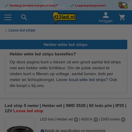
Vandaag besteld morgen in huis!*
Laagsteprijsgarantie!
Inloggen
Losse led strips
Helder witte led strips
Helder witte led strips bestellen?
Op deze pagina kunt u kiezen uit een groot aantal led strips
met een helder witte lichtkleur. Om de juiste variant te
vinden kunt u filteren op voltage, aantal lumen, leds per
meter en lichtopbrengst. Liever
koud witte led strips
? Ook
die koopt u bij ons.
Led strip 5 meter | Helder wit | SMD 3528 | 60 leds p/m | IP20 |
12V
Losse led strip
LED line
Helder wit
4000 K
2000 lumen
Bekijk de specificaties en beschrijving