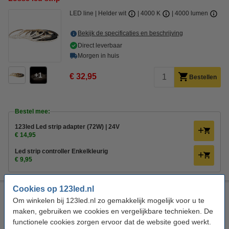
LED line
Helder wit
4000 K
4000 lumen
Bekijk de specificaties en beschrijving
Direct leverbaar
Morgen in huis
1
€ 32,95
Bestellen
Bestel mee:
123led Led strip adapter (72W) | 24V
€ 14,95
Led strip controller Enkelkleurig
€ 9,95
Cookies op 123led.nl
Led strip 5 meter | Helder wit | SMD 3528 | 128 leds p/m | IP20
Om winkelen bij 123led.nl zo gemakkelijk mogelijk voor u te
| 24V
160 lm/W
maken, gebruiken we cookies en vergelijkbare technieken. De
LED line
Helder wit
4000 K
6800 lumen
functionele cookies zorgen ervoor dat de website goed werkt.