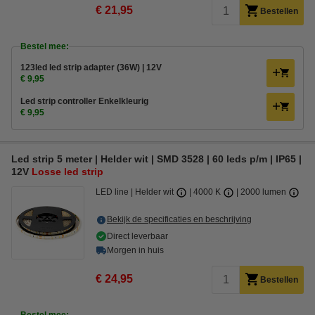
€ 21,95
Bestellen
Bestel mee:
123led led strip adapter (36W) | 12V
€ 9,95
Led strip controller Enkelkleurig
€ 9,95
Led strip 5 meter | Helder wit | SMD 3528 | 60 leds p/m | IP65 |
12V
Losse led strip
LED line
Helder wit
4000 K
2000 lumen
Bekijk de specificaties en beschrijving
Direct leverbaar
Morgen in huis
€ 24,95
Bestellen