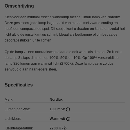
Omschrijving
Kies voor een minimalistische wandlamp met de Omari lamp van Nordlux.
Deze gestroomlijnde lamp is gemaakt van metaal met zwarte coating en
heeft een compacte led spot. Dit spotje kunt u draaien en kantelen, zodat het
licht altijd de juiste kant op schijnt. Ideaal als bedlampje of om bepaalde
decoratiestukken uit te lichten.
Op de lamp zit een aanraakschakelaar die ook werkt als dimmer. Zo kunt u
de lamp 3-staps dimmen op 100%, 50% en 10%. Op 100% verspreidt de
lamp 320 lumen aan warm wit licht (2700K). Deze lamp past u zo dus
eenvoudig aan naar iedere sfeer.
Specificaties
Merk:
Nordlux
Lumen per Watt:
100 lm/W
Lichtkleur:
Warm wit
Kleurtemperatuur:
2700 K