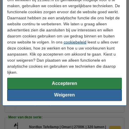
Kantelbare hoek:
90 °
maken, gebruiken we cookies en vergelijkbare technieken. De
functionele cookies zorgen ervoor dat de website goed werkt.
Beschermingsniveau:
IP20
Daarnaast hebben ze een analytische functie die ons helpt de
Klasse:
II
website continu te verbeteren. We laten u graag alleen
advertenties zien die aansluiten bij uw interesses en willen
Branduren:
25.000 uur
daarom cookies gebruiken om uw gedrag binnen en buiten
Aantal lampjes:
1
onze website te volgen. In ons
cookiebeleid
leest u alles over
deze cookies, hoe ze werken en hoe u uw voorkeuren kunt
Energielabel:
F
aanpassen. Klik op accepteren om akkoord te gaan. Kiest u
Extra info:
Handleiding
voor weigeren? Dan plaatsen we alleen functionele en
analytische cookies en gebruiken we technieken die daarop
Oud voor nieuw:
uw oude apparaat
lijken.
Accepteren
Andere kleur:
Weigeren
Nordlux Wandlamp | Omari | 2700K | 320 lumen
| Wit | 3.2W
€ 59,95
€ 44,96
Meer van deze serie:
Nordlux Tafellamp | Omari | 2700K | 320 lumen |