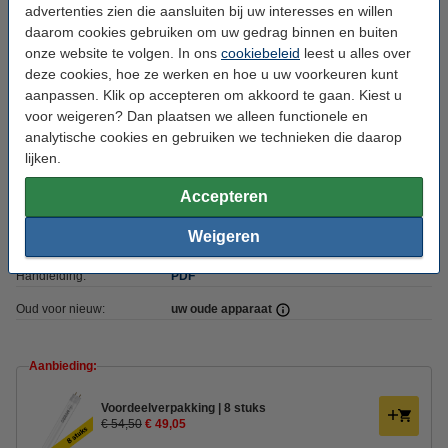
advertenties zien die aansluiten bij uw interesses en willen
Afmetingen:
90 cm x 26,8 mm x 26,8 mm (lxbxh)
daarom cookies gebruiken om uw gedrag binnen en buiten
Diameter:
Ø 26,8 mm
onze website te volgen. In ons
cookiebeleid
leest u alles over
deze cookies, hoe ze werken en hoe u uw voorkeuren kunt
Type installatie:
Conventioneel VSA (EM)
aanpassen. Klik op accepteren om akkoord te gaan. Kiest u
Werktemperatuur:
-20 tot +45 °C
voor weigeren? Dan plaatsen we alleen functionele en
analytische cookies en gebruiken we technieken die daarop
Beschermingsniveau:
IP20
lijken.
Branduren:
30.000 uur
Accepteren
Aan/uitschakelingen:
200.000
Weigeren
Energielabel:
F
Handleiding:
PDF
Oud voor nieuw:
uw oude apparaat
Aanbieding:
Voordeelverpakking | 8 stuks
€ 54,50
€ 49,05