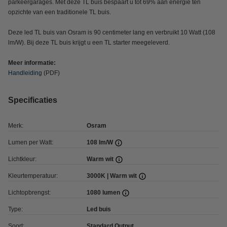
parkeergarages. Met deze TL buis bespaart u tot 69% aan energie ten
opzichte van een traditionele TL buis.
Deze led TL buis van Osram is 90 centimeter lang en verbruikt 10 Watt (108
lm/W). Bij deze TL buis krijgt u een TL starter meegeleverd.
Meer informatie:
Handleiding
(PDF)
Specificaties
Merk:
Osram
Lumen per Watt:
108 lm/W
Lichtkleur:
Warm wit
Kleurtemperatuur:
3000K | Warm wit
Lichtopbrengst:
1080 lumen
Type:
Led buis
Soort:
Standard Output