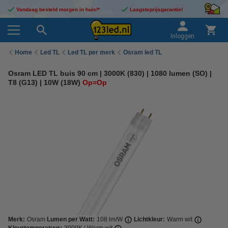
Vandaag besteld morgen in huis!*
Laagsteprijsgarantie!
Inloggen
Home
Led TL
Led TL per merk
Osram led TL
Osram LED TL buis 90 cm | 3000K (830) | 1080 lumen (SO) |
T8 (G13) | 10W (18W)
Op=Op
Merk:
Osram
Lumen per Watt:
108 lm/W
Lichtkleur:
Warm wit