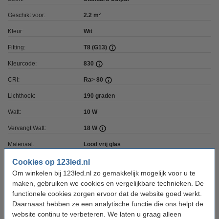
Geschikt voor:
2.2 m²
Kleur:
Wit
Fitting:
T8 (G13)
Kleurcode:
830
CRI:
Ra> 80
Lichthoek:
190 graden
Watt:
10 W
Vervangt Watt:
18 W
Materiaal:
Lood vrij glas
Dimbaar:
Nee
Cookies op 123led.nl
Om winkelen bij 123led.nl zo gemakkelijk mogelijk voor u te
Voltage:
220-240 V
maken, gebruiken we cookies en vergelijkbare technieken. De
Ingangsfrequentie:
50-60Hz
functionele cookies zorgen ervoor dat de website goed werkt.
Daarnaast hebben ze een analytische functie die ons helpt de
Starter inbegrepen:
Ja
website continu te verbeteren. We laten u graag alleen