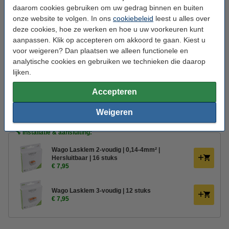
Diameter:
Ø 24,5 cm
daarom cookies gebruiken om uw gedrag binnen en buiten
onze website te volgen. In ons
cookiebeleid
leest u alles over
Beschermingsniveau:
IP20
deze cookies, hoe ze werken en hoe u uw voorkeuren kunt
Gebruik:
Binnen
aanpassen. Klik op accepteren om akkoord te gaan. Kiest u
voor weigeren? Dan plaatsen we alleen functionele en
Branduren:
15.000 uur
analytische cookies en gebruiken we technieken die daarop
Energielabel:
n.v.t.
lijken.
Extra info:
Handleiding
Accepteren
Oud voor nieuw:
uw oude apparaat
Weigeren
🔧 Installatie & aansluiting:
Wago Lasklem 2-voudig | 0,14-4mm² |
Hersluitbaar | 16 stuks
€ 7,95
Wago Lasklem 3-voudig | 12 stuks
€ 7,95