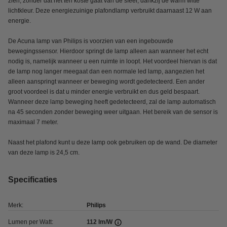
zien, zonder dat het ten koste gaat van de sfeer, dankzij de warm witte
lichtkleur. Deze energiezuinige plafondlamp verbruikt daarnaast 12 W aan
energie.
De Acuna lamp van Philips is voorzien van een ingebouwde
bewegingssensor. Hierdoor springt de lamp alleen aan wanneer het echt
nodig is, namelijk wanneer u een ruimte in loopt. Het voordeel hiervan is dat
de lamp nog langer meegaat dan een normale led lamp, aangezien het
alleen aanspringt wanneer er beweging wordt gedetecteerd. Een ander
groot voordeel is dat u minder energie verbruikt en dus geld bespaart.
Wanneer deze lamp beweging heeft gedetecteerd, zal de lamp automatisch
na 45 seconden zonder beweging weer uitgaan. Het bereik van de sensor is
maximaal 7 meter.
Naast het plafond kunt u deze lamp ook gebruiken op de wand. De diameter
van deze lamp is 24,5 cm.
Specificaties
Merk:
Philips
Lumen per Watt:
112 lm/W