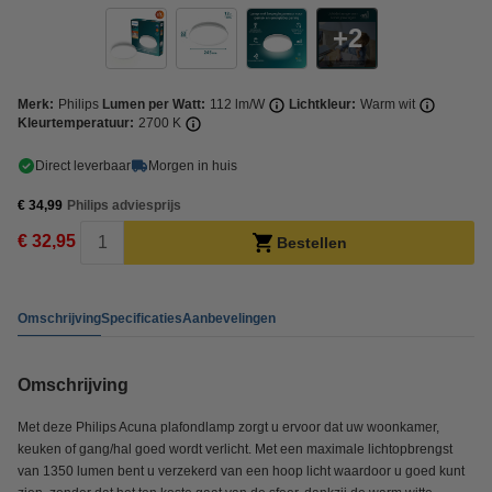
2
Merk:
Philips
Lumen per Watt:
112 lm/W
Lichtkleur:
Warm wit
Kleurtemperatuur:
2700 K
Direct leverbaar
Morgen in huis
€ 34,99
Philips adviesprijs
€ 32,95
Bestellen
Omschrijving
Specificaties
Aanbevelingen
Omschrijving
Met deze Philips Acuna plafondlamp zorgt u ervoor dat uw woonkamer,
keuken of gang/hal goed wordt verlicht. Met een maximale lichtopbrengst
van 1350 lumen bent u verzekerd van een hoop licht waardoor u goed kunt