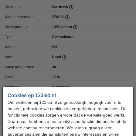
Lichtkleur:
Warm wit
Kleurtemperatuur:
2700 K
Lichtopbrengst:
1350 lumen
Type:
Plafondlamp
Kleur:
Wit
Vorm:
Rond
Lamp inbegrepen:
Ja
Watt:
12 W
Materiaal:
Kunststof
Cookies op 123led.nl
Dimbaar:
Nee
Om winkelen bij 123led.nl zo gemakkelijk mogelijk voor u te
Sensor type:
Beweging
maken, gebruiken we cookies en vergelijkbare technieken. De
functionele cookies zorgen ervoor dat de website goed werkt.
Voltage:
230 V
Daarnaast hebben ze een analytische functie die ons helpt de
Afmetingen:
245 x 245 x 63 mm (lxbxh)
website continu te verbeteren. We laten u graag alleen
advertenties zien die aansluiten bij uw interesses en willen