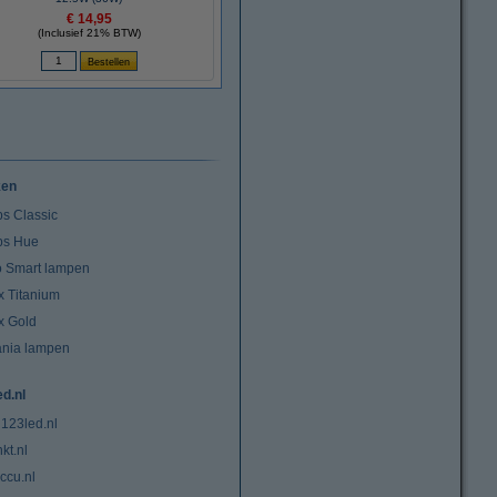
€ 14,95
(Inclusief 21% BTW)
ken
ps Classic
ips Hue
io Smart lampen
x Titanium
x Gold
ania lampen
ed.nl
 123led.nl
kt.nl
ccu.nl