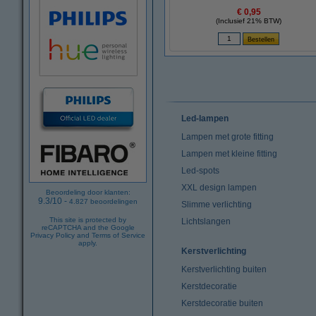
€ 0,95
(Inclusief 21% BTW)
Led-lampen
Lampen met grote fitting
Lampen met kleine fitting
Led-spots
XXL design lampen
Beoordeling door klanten:
9.3
/
10
-
4.827
beoordelingen
Slimme verlichting
This site is protected by
Lichtslangen
reCAPTCHA and the Google
Privacy Policy
and
Terms of Service
apply.
Kerstverlichting
Kerstverlichting buiten
Kerstdecoratie
Kerstdecoratie buiten