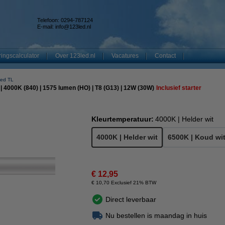
Telefoon: 0294-787124
E-mail:
info@123led.nl
ingscalculator
Over 123led.nl
Vacatures
Contact
 led TL
 | 4000K (840) | 1575 lumen (HO) | T8 (G13) | 12W (30W)
Inclusief starter
Kleurtemperatuur:
4000K | Helder wit
4000K | Helder wit
6500K | Koud wi
€ 12,95
€ 10,70 Exclusief 21% BTW
Direct leverbaar
Nu bestellen is maandag in huis