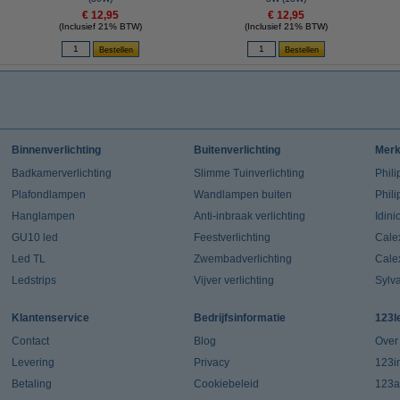
€ 12,95
€ 12,95
(Inclusief 21% BTW)
(Inclusief 21% BTW)
Binnenverlichting
Buitenverlichting
Mer
Badkamerverlichting
Slimme Tuinverlichting
Phili
Plafondlampen
Wandlampen buiten
Phil
Hanglampen
Anti-inbraak verlichting
Idin
GU10 led
Feestverlichting
Cale
Led TL
Zwembadverlichting
Cale
Ledstrips
Vijver verlichting
Sylv
Klantenservice
Bedrijfsinformatie
123l
Contact
Blog
Over
Levering
Privacy
123in
Betaling
Cookiebeleid
123a