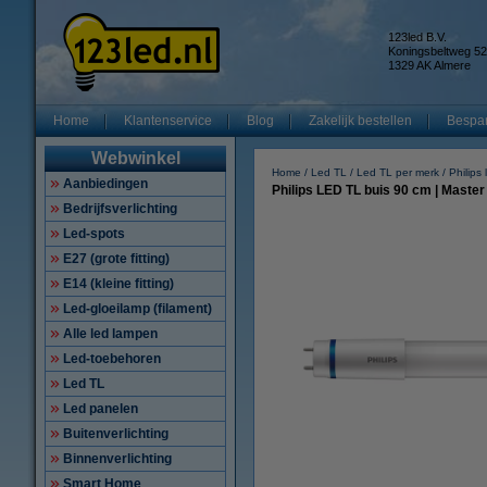
123led B.V.
Koningsbeltweg 52
1329 AK Almere
Home
Klantenservice
Blog
Zakelijk bestellen
Bespar
Webwinkel
Home
Led TL
Led TL per merk
Philips
Aanbiedingen
Philips LED TL buis 90 cm | Master
Bedrijfsverlichting
Led-spots
E27 (grote fitting)
E14 (kleine fitting)
Led-gloeilamp (filament)
Alle led lampen
Led-toebehoren
Led TL
Led panelen
Buitenverlichting
Binnenverlichting
Smart Home