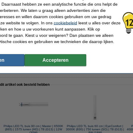
Branduren:
75.000 uur
 Daarnaast hebben ze een analytische functie die ons helpt de
Aan/uitschakelingen:
200.000
verbeteren. We laten u graag alleen advertenties zien die
Energielabel:
E
nteresses en willen daarom cookies gebruiken om uw gedrag
Oud voor nieuw:
uw oude apparaat
ze website te volgen. In ons
cookiebeleid
leest u alles over deze
rken en hoe u uw voorkeuren kunt aanpassen. Klik op
ord te gaan. Kiest u voor weigeren? Dan plaatsen we alleen
ytische cookies en gebruiken we technieken die daarop lijken.
g | 10 stuks
en
Accepteren
 dit artikel ook besteld hebben
Philips LED TL buis 90 cm | Master | 6500K
Philips LED TL buis 60 cm | EyeComfort |
P
(865) | 1575 lumen (HO) | T8 (G13) | 12W
3000K (830) | 750 lumen (SO) | T8 (G13) |
4000
(30W)
8W (18W)