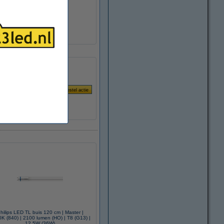
hilips LED TL buis 120 cm | Master |
K (840) | 2100 lumen (HO) | T8 (G13) |
12.5W (36W)