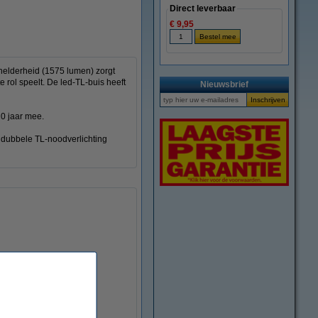
Direct leverbaar
€ 9,95
 helderheid (1575 lumen) zorgt
e rol speelt. De led-TL-buis heeft
Nieuwsbrief
20 jaar mee.
r dubbele TL-noodverlichting