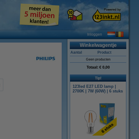
Inloggen
Winkelwagentje
Aantal
Product
Geen producten
Totaal:
€ 0,00
Tip!
t
123led E27 LED lamp |
2700K | 7W (60W) | 6 stuks