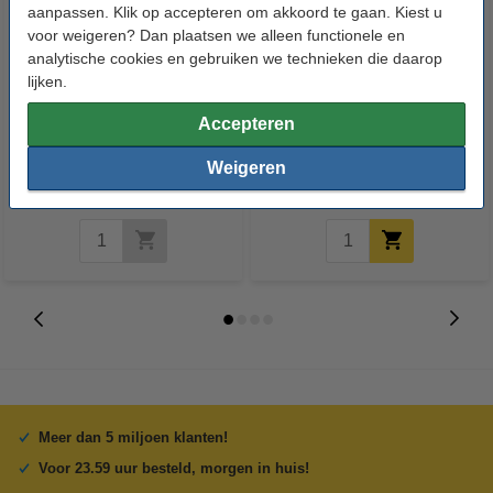
aanpassen. Klik op accepteren om akkoord te gaan. Kiest u
voor weigeren? Dan plaatsen we alleen functionele en
analytische cookies en gebruiken we technieken die daarop
lijken.
Philips W5W (W2,1x9,5d) Vision
Philips P21W (BA15s) Vision
Accepteren
(12V, 5W, 2 stuks)
(12V, 21W)
Weigeren
€ 1,49
€ 1,95
Inclusief 21% BTW
Inclusief 21% BTW
Meer dan 5 miljoen klanten!
Voor 23.59 uur besteld, morgen in huis!