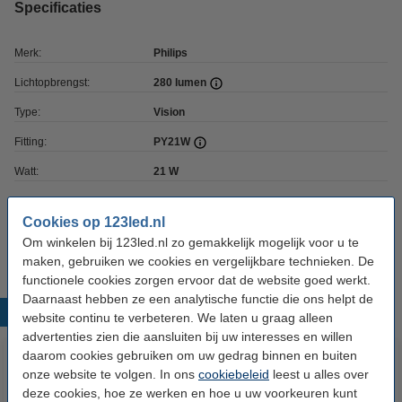
Specificaties
Merk:
Philips
Lichtopbrengst:
280 lumen
Type:
Vision
Fitting:
PY21W
Watt:
21 W
Branduren:
500 uur
Cookies op 123led.nl
Oud voor nieuw:
uw oude apparaat
Om winkelen bij 123led.nl zo gemakkelijk mogelijk voor u te
maken, gebruiken we cookies en vergelijkbare technieken. De
functionele cookies zorgen ervoor dat de website goed werkt.
Daarnaast hebben ze een analytische functie die ons helpt de
Populaire producten
website continu te verbeteren. We laten u graag alleen
advertenties zien die aansluiten bij uw interesses en willen
daarom cookies gebruiken om uw gedrag binnen en buiten
onze website te volgen. In ons
cookiebeleid
leest u alles over
deze cookies, hoe ze werken en hoe u uw voorkeuren kunt