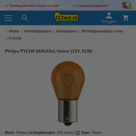
Vandaag besteld morgen in huis!*
Laagsteprijsgarantie!
Inloggen
Home
Voertuiglampen
Autolampen
Richtingaanwijzers voor
PY21W
Philips PY21W (BAU15s) Vision (12V, 21W)
Merk:
Philips
Lichtopbrengst:
280 lumen
Type:
Vision