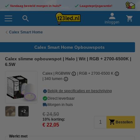
Vandaag besteld morgen in huis!*
Laagsteprijsgarantie!
Inloggen
Calex Smart Home
Calex Smart Home Opbouwspots
Calex slimme opbouwspot | Halo | Wit | RGB + 2700-6500K |
6.5W
Calex
RGBWW
RGB + 2700-6500 K
340 lumen
Bekijk de specificaties en beschrijving
Direct leverbaar
Morgen in huis
2
€ 24,50
10% korting:
Bestellen
€ 22,05
Werkt met