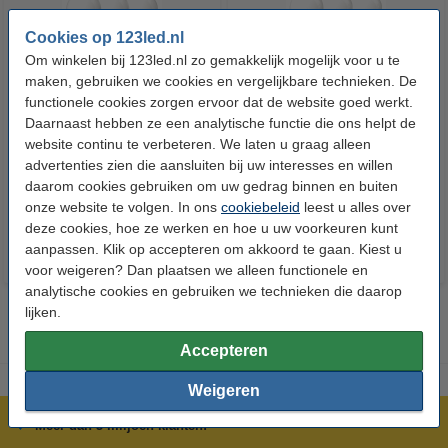
Cookies op 123led.nl
Om winkelen bij 123led.nl zo gemakkelijk mogelijk voor u te
maken, gebruiken we cookies en vergelijkbare technieken. De
functionele cookies zorgen ervoor dat de website goed werkt.
123led LED lamp E27 | Kogel
123led LED lamp E14 | Kogel
Daarnaast hebben ze een analytische functie die ons helpt de
P45 | Mat | 2.2W (25W) | 3 stuks
G35 | Mat | 2.2W (25W) | 3 stuks
website continu te verbeteren. We laten u graag alleen
advertenties zien die aansluiten bij uw interesses en willen
daarom cookies gebruiken om uw gedrag binnen en buiten
€ 6,95
€ 6,95
Inclusief 21% BTW
Inclusief 21% BTW
onze website te volgen. In ons
cookiebeleid
leest u alles over
deze cookies, hoe ze werken en hoe u uw voorkeuren kunt
aanpassen. Klik op accepteren om akkoord te gaan. Kiest u
voor weigeren? Dan plaatsen we alleen functionele en
analytische cookies en gebruiken we technieken die daarop
lijken.
Accepteren
Weigeren
Meer dan 5 miljoen klanten!