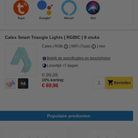
Tuya
Google*
Alexa*
Siri
Calex Smart Triangle Lights | RGBIC | 9 stuks
Calex
RGB
WiFi (Tuya)
nee
Bekijk de specificaties en beschrijving
Levertijd <7 dagen
€ 99,95
10% korting:
Bestellen
4
€ 89,96
Populaire producten