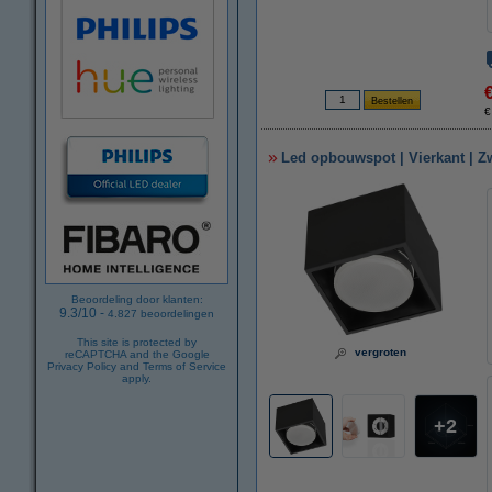
€
Led opbouwspot | Vierkant | Zw
Beoordeling door klanten:
9.3
/
10
-
4.827
beoordelingen
This site is protected by
vergroten
reCAPTCHA and the Google
Privacy Policy
and
Terms of Service
apply.
2