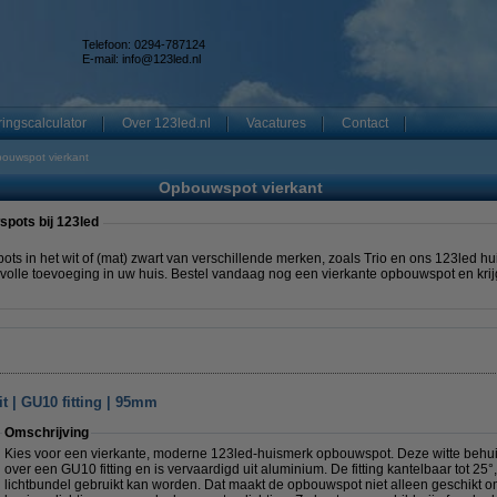
Telefoon: 0294-787124
E-mail:
info@123led.nl
ingscalculator
Over 123led.nl
Vacatures
Contact
ouwspot vierkant
Opbouwspot vierkant
pots bij 123led
ts in het wit of (mat) zwart van verschillende merken, zoals Trio en ons 123led h
olle toevoeging in uw huis. Bestel vandaag nog een vierkante opbouwspot en krij
t | GU10 fitting | 95mm
Omschrijving
Kies voor een vierkante, moderne 123led-huismerk opbouwspot. Deze witte behuiz
over een GU10 fitting en is vervaardigd uit aluminium. De fitting kantelbaar tot 25
lichtbundel gebruikt kan worden. Dat maakt de opbouwspot niet alleen geschikt om