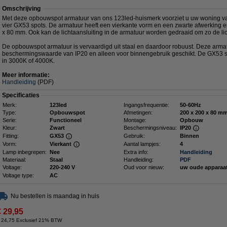
Omschrijving
Met deze opbouwspot armatuur van ons 123led-huismerk voorziet u uw woning v
vier GX53 spots. De armatuur heeft een vierkante vorm en een zwarte afwerking e
x 80 mm. Ook kan de lichtaansluiting in de armatuur worden gedraaid om zo de li
De opbouwspot armatuur is vervaardigd uit staal en daardoor robuust. Deze arma
beschermingswaarde van IP20 en alleen voor binnengebruik geschikt. De GX53 spot
in 3000K of 4000K.
Meer informatie:
Handleiding
(PDF)
Specificaties
Merk:
123led
Ingangsfrequentie:
50-60Hz
Type:
Opbouwspot
Afmetingen:
200 x 200 x
Serie:
Functioneel
Montage:
Opbouw
Kleur:
Zwart
Beschermingsniveau:
IP20
Fitting:
GX53
Gebruik:
Binnen
Vorm:
Vierkant
Aantal lampjes:
4
Lamp inbegrepen:
Nee
Extra info:
Handleiding
Materiaal:
Staal
Handleiding:
PDF
Voltage:
220-240 V
Oud voor nieuw:
uw oude apparaa
Voltage type:
AC
Nu bestellen is maandag in huis
€ 29,95
 24,75 Exclusief 21% BTW