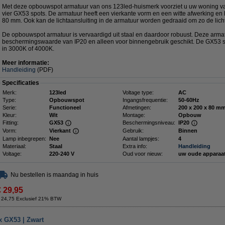
Met deze opbouwspot armatuur van ons 123led-huismerk voorziet u uw woning v
vier GX53 spots. De armatuur heeft een vierkante vorm en een witte afwerking en 
80 mm. Ook kan de lichtaansluiting in de armatuur worden gedraaid om zo de lich
De opbouwspot armatuur is vervaardigd uit staal en daardoor robuust. Deze arma
beschermingswaarde van IP20 en alleen voor binnengebruik geschikt. De GX53 spot
in 3000K of 4000K.
Meer informatie:
Handleiding
(PDF)
Specificaties
Merk:
123led
Voltage type:
AC
Type:
Opbouwspot
Ingangsfrequentie:
50-60Hz
Serie:
Functioneel
Afmetingen:
200 x 200 x
Kleur:
Wit
Montage:
Opbouw
Fitting:
GX53
Beschermingsniveau:
IP20
Vorm:
Vierkant
Gebruik:
Binnen
Lamp inbegrepen:
Nee
Aantal lampjes:
4
Materiaal:
Staal
Extra info:
Handleiding
Voltage:
220-240 V
Oud voor nieuw:
uw oude apparaa
Nu bestellen is maandag in huis
€ 29,95
 24,75 Exclusief 21% BTW
x GX53 | Zwart