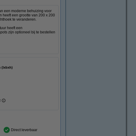
an een moderne behuizing voor
n heeft een grootte van 200 x 200
chthoek te veranderen.
tuur heeft een
s zijn optioneel bij te bestellen
 80 mm (lxbxh)
t
Direct leverbaar