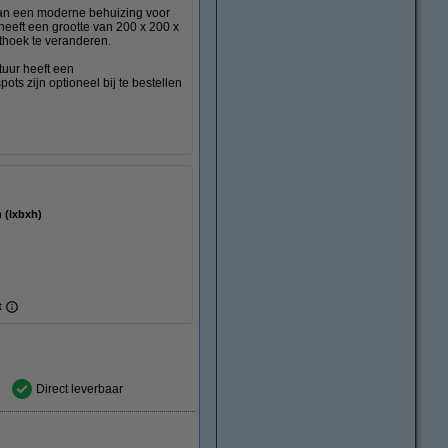
an een moderne behuizing voor
heeft een grootte van 200 x 200 x
thoek te veranderen.
tuur heeft een
s zijn optioneel bij te bestellen
 80 mm (lxbxh)
t
Direct leverbaar