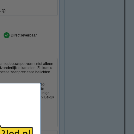
t
Direct leverbaar
um opbouwspot vormt niet alleen
onderlijk te kantelen. Zo kunt u
ocatie zeer precies te belichten.
ze opbouwspot door de IP20-
an vochtige ruimtes zoals de
en u aan om een energiezuinige
 een slimme led GU10 spot? Bekijk