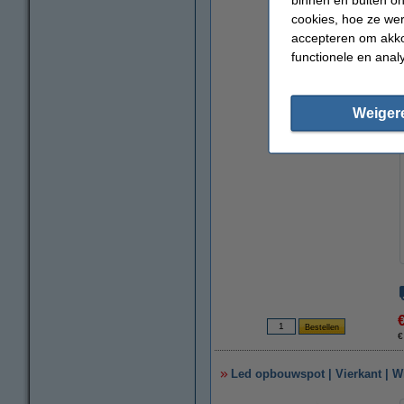
cookies, hoe ze we
accepteren om akko
functionele en anal
Weiger
€
Led opbouwspot | Vierkant | Wit