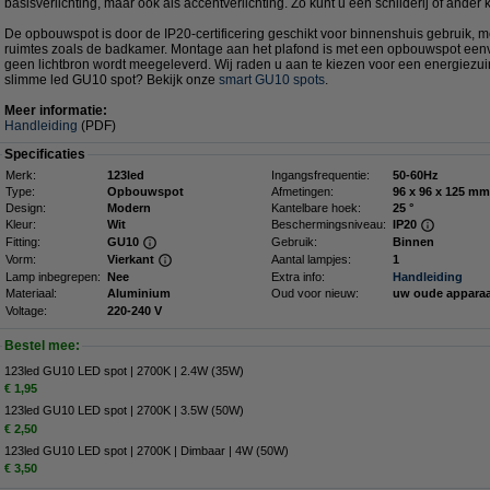
basisverlichting, maar ook als accentverlichting. Zo kunt u een schilderij of ander 
De opbouwspot is door de IP20-certificering geschikt voor binnenshuis gebruik, m
ruimtes zoals de badkamer. Montage aan het plafond is met een opbouwspot eenvo
geen lichtbron wordt meegeleverd. Wij raden u aan te kiezen voor een energiezu
slimme led GU10 spot? Bekijk onze
smart GU10 spots
.
Meer informatie:
Handleiding
(PDF)
Specificaties
Merk:
123led
Ingangsfrequentie:
50-60Hz
Type:
Opbouwspot
Afmetingen:
96 x 96 x 12
Design:
Modern
Kantelbare hoek:
25 °
Kleur:
Wit
Beschermingsniveau:
IP20
Fitting:
GU10
Gebruik:
Binnen
Vorm:
Vierkant
Aantal lampjes:
1
Lamp inbegrepen:
Nee
Extra info:
Handleiding
Materiaal:
Aluminium
Oud voor nieuw:
uw oude appara
Voltage:
220-240 V
Bestel mee:
123led GU10 LED spot | 2700K | 2.4W (35W)
€ 1,95
123led GU10 LED spot | 2700K | 3.5W (50W)
€ 2,50
123led GU10 LED spot | 2700K | Dimbaar | 4W (50W)
€ 3,50