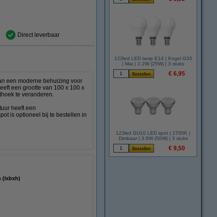
Direct leverbaar
123led LED lamp E14 | Kogel G35
| Mat | 2.2W (25W) | 3 stuks
€ 6,95
an een moderne behuizing voor
eeft een grootte van 100 x 100 x
thoek te veranderen.
tuur heeft een
 is optioneel bij te bestellen in
123led GU10 LED spot | 2700K |
Dimbaar | 3.6W (50W) | 3 stuks
€ 9,50
 80 mm (lxbxh)