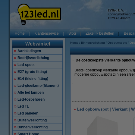
123led B.V.
Koningsbeltweg 52
1329 AK Almere
Home
Klantenservice
Blog
Zakelijk bestellen
Bespar
Home
Binnenverlichting
Opbouwspots
Opb
Webwinkel
Aanbiedingen
Bedrijfsverlichting
De goedkoopste vierkante opbouws
Led-spots
Bestel goedkoop vierkante opbouwspo
E27 (grote fitting)
moderne opbouwspots zijn een sfeerv
E14 (kleine fitting)
Led-gloeilamp (filament)
Alle led lampen
Led-toebehoren
Led TL
Led opbouwspot | Vierkant | Wi
Led panelen
Buitenverlichting
Binnenverlichting
Smart Home