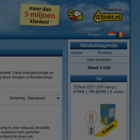
Inloggen
Winkelwagentje
Aantal
Product
Geen producten
Totaal:
€ 0,00
uismerk. Deze energiezuinige en
g deze morgen al thuisbezorgd.
Tip!
123led E27 LED lamp |
2700K | 7W (60W) | 6 stuks
Sortering
ing is zeer robuust, beschikt
°, waardoor een gerichte
 dienst te doen als