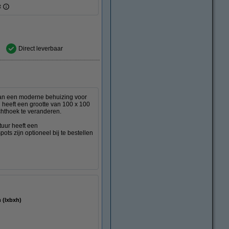
t
Direct leverbaar
an een moderne behuizing voor
 heeft een grootte van 100 x 100
chthoek te veranderen.
tuur heeft een
s zijn optioneel bij te bestellen
 80 mm (lxbxh)