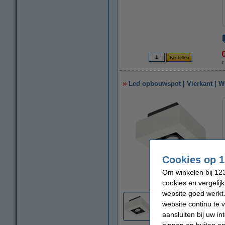
€
Led opbouwspot | Vierkant | Wit
Cookies op 1
Om winkelen bij 123
vergroten
cookies en vergelij
website goed werkt.
website continu te 
2
aansluiten bij uw i
binnen en buiten on