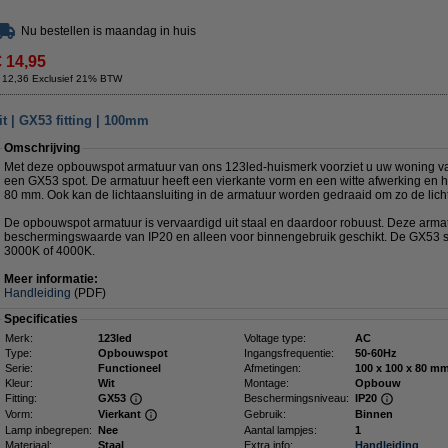
Nu bestellen is maandag in huis
€ 14,95
 12,36 Exclusief 21% BTW
t | GX53 fitting | 100mm
Omschrijving
Met deze opbouwspot armatuur van ons 123led-huismerk voorziet u uw woning v
een GX53 spot. De armatuur heeft een vierkante vorm en een witte afwerking en h
80 mm. Ook kan de lichtaansluiting in de armatuur worden gedraaid om zo de lich
De opbouwspot armatuur is vervaardigd uit staal en daardoor robuust. Deze arma
beschermingswaarde van IP20 en alleen voor binnengebruik geschikt. De GX53 spot
3000K of 4000K.
Meer informatie:
Handleiding
(PDF)
Specificaties
Merk:
123led
Voltage type:
AC
Type:
Opbouwspot
Ingangsfrequentie:
50-60Hz
Serie:
Functioneel
Afmetingen:
100 x 100 x
Kleur:
Wit
Montage:
Opbouw
Fitting:
GX53
Beschermingsniveau:
IP20
Vorm:
Vierkant
Gebruik:
Binnen
Lamp inbegrepen:
Nee
Aantal lampjes:
1
Materiaal:
Staal
Extra info:
Handleiding