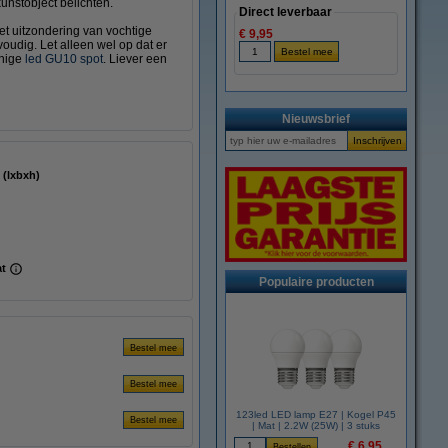
kunstobject belichten.
Direct leverbaar
et uitzondering van vochtige
€ 9,95
udig. Let alleen wel op dat er
inige
led GU10 spot
. Liever een
Nieuwsbrief
5 mm (lxbxh)
at
Populaire producten
123led LED lamp E27 | Kogel P45
| Mat | 2.2W (25W) | 3 stuks
€ 6,95