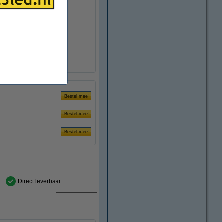
 85 mm (lxbxh)
t
Direct leverbaar