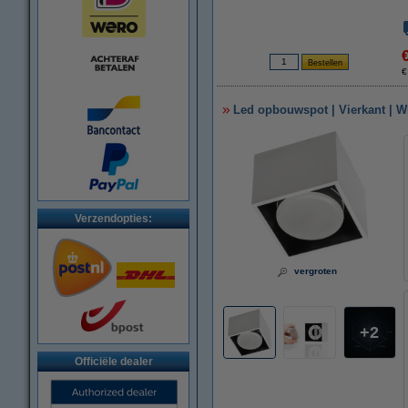
€
Led opbouwspot | Vierkant | Wi
Verzendopties:
vergroten
2
Officiële dealer