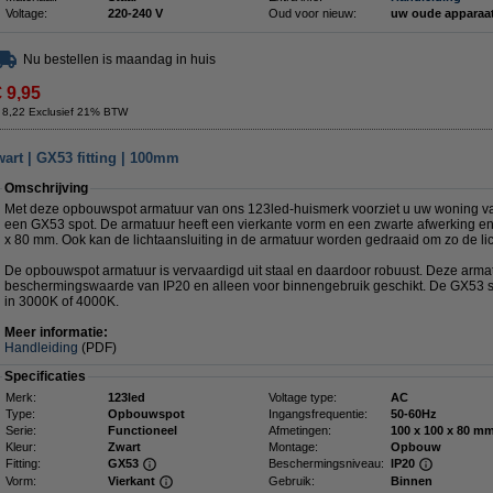
Voltage:
220-240 V
Oud voor nieuw:
uw oude apparaa
Nu bestellen is maandag in huis
€ 9,95
 8,22 Exclusief 21% BTW
art | GX53 fitting | 100mm
Omschrijving
Met deze opbouwspot armatuur van ons 123led-huismerk voorziet u uw woning v
een GX53 spot. De armatuur heeft een vierkante vorm en een zwarte afwerking en
x 80 mm. Ook kan de lichtaansluiting in de armatuur worden gedraaid om zo de li
De opbouwspot armatuur is vervaardigd uit staal en daardoor robuust. Deze arma
beschermingswaarde van IP20 en alleen voor binnengebruik geschikt. De GX53 spot
in 3000K of 4000K.
Meer informatie:
Handleiding
(PDF)
Specificaties
Merk:
123led
Voltage type:
AC
Type:
Opbouwspot
Ingangsfrequentie:
50-60Hz
Serie:
Functioneel
Afmetingen:
100 x 100 x
Kleur:
Zwart
Montage:
Opbouw
Fitting:
GX53
Beschermingsniveau:
IP20
Vorm:
Vierkant
Gebruik:
Binnen