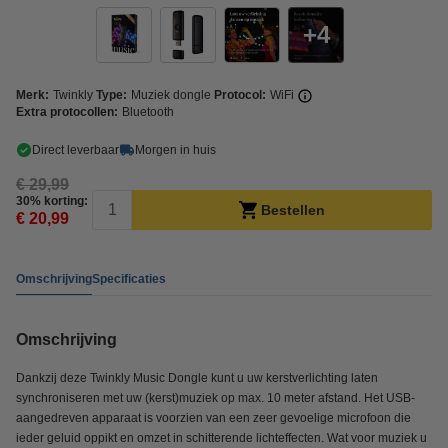
4
Merk:
Twinkly
Type:
Muziek dongle
Protocol:
WiFi
Extra protocollen:
Bluetooth
Direct leverbaar
Morgen in huis
€ 29,99
30% korting:
Bestellen
€ 20,99
Omschrijving
Specificaties
Omschrijving
Dankzij deze Twinkly Music Dongle kunt u uw kerstverlichting laten
synchroniseren met uw (kerst)muziek op max. 10 meter afstand. Het USB-
aangedreven apparaat is voorzien van een zeer gevoelige microfoon die
ieder geluid oppikt en omzet in schitterende lichteffecten. Wat voor muziek u