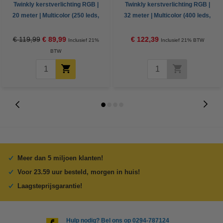
Twinkly kerstverlichting RGB |
Twinkly kerstverlichting RGB |
20 meter | Multicolor (250 leds,
32 meter | Multicolor (400 leds,
Wifi, IP44)
Wifi, IP44)
€ 119,99
€ 89,99
€ 122,39
Inclusief 21%
Inclusief 21% BTW
BTW
Meer dan 5 miljoen klanten!
Voor 23.59 uur besteld, morgen in huis!
Laagsteprijsgarantie!
Hulp nodig? Bel ons op 0294-787124