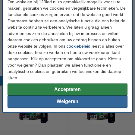
Om winkelen bij 123led.nl zo gemakkelijk mogelijk voor u te
Protocol:
WiFi
maken, gebruiken we cookies en vergelijkbare technieken. De
Extra protocollen:
Bluetooth
functionele cookies zorgen ervoor dat de website goed werkt.
Daarnaast hebben ze een analytische functie die ons helpt de
Kleur:
Zwart
website continu te verbeteren. We laten u graag alleen
advertenties zien die aansluiten bij uw interesses en willen
Video:
Productvideo
daarom cookies gebruiken om uw gedrag binnen en buiten
Handleiding:
Handleiding
onze website te volgen. In ons
cookiebeleid
leest u alles over
deze cookies, hoe ze werken en hoe u uw voorkeuren kunt
Oud voor nieuw:
uw oude apparaat
aanpassen. Klik op accepteren om akkoord te gaan. Kiest u
voor weigeren? Dan plaatsen we alleen functionele en
analytische cookies en gebruiken we technieken die daarop
lijken.
Populaire producten
Accepteren
Weigeren