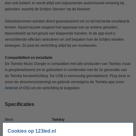
dan ook luistert, er wordt altijd een bijpassende audiovisuele ervaring bij
geboden, waarbij de lichtjes 'dansen' op de klanken.
Geluidsbronnen worden direct geanalyseerd om zo tot het beste resultaat te
komen. Naast muziek reageert het apparaat ook op andere geluiden,
bijvoorbeeld op het geluid van klappende handen. In de app kunt u
verschillende effecten selecteren en zelf bepalen hoe de lichtjes moeten
bewegen. Zo past de verlichting altijd bij uw voorkeuren.
Compatibiliteit en installatie
De Twinkly Music Dongle is compatibel met alle producten van Twinkly, maar
is geoptimaliseerd om te gebruiken in combinatie met de 2e generatie van
de Twinkly kerstverlichting. De USB is eenvoudig geïnstalleerd. Plug deze in
(voor de stroomvoorziening) en gebruik vervolgens de Twinkly-app (voor
Android
of
iOS
) om de verlichting te koppelen.
Specificaties
Merk:
Twinkly
Type:
Muziek dongle
Cookies op 123led.nl