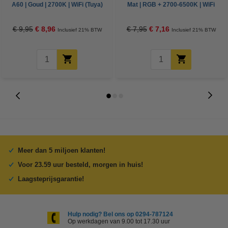
A60 | Goud | 2700K | WiFi (Tuya)
Mat | RGB + 2700-6500K | WiFi
| 6W
(Tuya) | 5W
€ 9,95
€ 8,96
€ 7,95
€ 7,16
Inclusief 21% BTW
Inclusief 21% BTW
Meer dan 5 miljoen klanten!
Voor 23.59 uur besteld, morgen in huis!
Laagsteprijsgarantie!
Hulp nodig? Bel ons op 0294-787124
Op werkdagen van 9.00 tot 17.30 uur