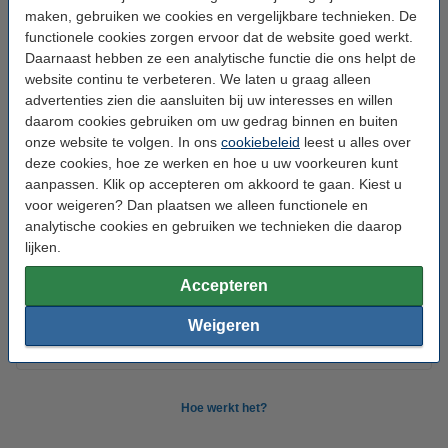
Branduren:
30.000 uur
maken, gebruiken we cookies en vergelijkbare technieken. De
functionele cookies zorgen ervoor dat de website goed werkt.
Aantal:
1
Daarnaast hebben ze een analytische functie die ons helpt de
Handleiding:
PDF
website continu te verbeteren. We laten u graag alleen
advertenties zien die aansluiten bij uw interesses en willen
Oud voor nieuw:
uw oude apparaat
daarom cookies gebruiken om uw gedrag binnen en buiten
onze website te volgen. In ons
cookiebeleid
leest u alles over
deze cookies, hoe ze werken en hoe u uw voorkeuren kunt
🌐 Accessoires:
aanpassen. Klik op accepteren om akkoord te gaan. Kiest u
voor weigeren? Dan plaatsen we alleen functionele en
WOOX R7054 Slimme afstandsbediening
€ 14,95
€ 13,46
analytische cookies en gebruiken we technieken die daarop
lijken.
Werkt met
Accepteren
Weigeren
Tuya
Google*
Alexa*
Siri
Hoe werkt het?