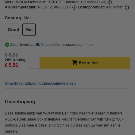
Merk:
WOOX
Lichtkleur:
RGB+CCT (kleuren + instelbaar wit)
Kleurtemperatuur:
RGB + 2700-6500 K
Lichtopbrengst:
470 lumen
Coating:
Mat
Goud
Mat
Direct leverbaar
Nu bestellen is maandag in huis
€ 6,95
20% korting:
Bestellen
€ 5,56
Omschrijving
Specificaties
Aanbevelingen
Omschrijving
Deze slimme lamp van WOOX met E14 fitting heeft niet alleen instelbare
RGB-kleuren, maar ook instelbare kleurtemperatuur van wittinten (2700 -
6500K). Daarmee is deze lamp tot in de puntjes aan uw wensen aan te
passen.