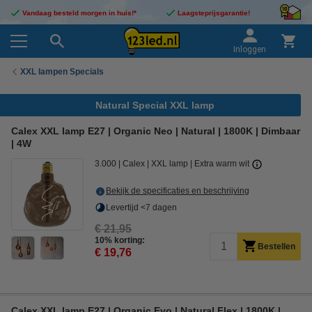
Vandaag besteld morgen in huis!*
Laagsteprijsgarantie!
Inloggen
XXL lampen Specials
Natural Special XXL lamp
Calex XXL lamp E27 | Organic Neo | Natural | 1800K | Dimbaar
| 4W
3.000
Calex
XXL lamp
Extra warm wit
Bekijk de specificaties en beschrijving
Levertijd <7 dagen
€ 21,95
10% korting:
Bestellen
€ 19,76
Calex XXL lamp E27 | Organic Evo | Natural Flex | 1800K |