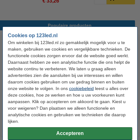
€ 33,26
Populaire producten
Cookies op 123led.nl
Om winkelen bij 123led.nl zo gemakkelijk mogelijk voor u te
maken, gebruiken we cookies en vergelijkbare technieken. De
functionele cookies zorgen ervoor dat de website goed werkt.
Daarnaast hebben ze een analytische functie die ons helpt de
website continu te verbeteren. We laten u graag alleen
advertenties zien die aansluiten bij uw interesses en willen
daarom cookies gebruiken om uw gedrag binnen en buiten
123led LED lamp E27 | Kogel
123led LED lamp E14 | Kogel
onze website te volgen. In ons
cookiebeleid
leest u alles over
P45 | Mat | 2.2W (25W) | 3 stuks
G35 | Mat | 2.2W (25W) | 3 stuks
deze cookies, hoe ze werken en hoe u uw voorkeuren kunt
aanpassen. Klik op accepteren om akkoord te gaan. Kiest u
€ 6,95
€ 6,95
Inclusief 21% BTW
Inclusief 21% BTW
voor weigeren? Dan plaatsen we alleen functionele en
analytische cookies en gebruiken we technieken die daarop
lijken.
Accepteren