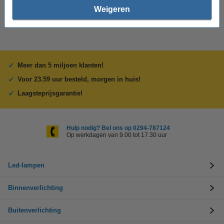
Weigeren
Meer dan 5 miljoen klanten!
Voor 23.59 uur besteld, morgen in huis!
Laagsteprijsgarantie!
Hulp nodig? Bel ons op 0294-787124
Op werkdagen van 9.00 tot 17.30 uur
Led-lampen
Binnenverlichting
Buitenverlichting