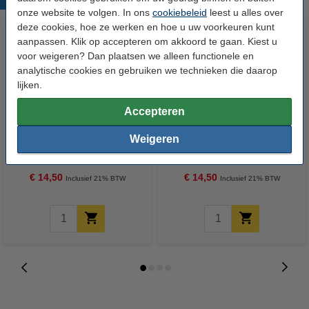
onze website te volgen. In ons
cookiebeleid
leest u alles over
deze cookies, hoe ze werken en hoe u uw voorkeuren kunt
aanpassen. Klik op accepteren om akkoord te gaan. Kiest u
voor weigeren? Dan plaatsen we alleen functionele en
analytische cookies en gebruiken we technieken die daarop
lijken.
Accepteren
123accu Xtreme Power MN1500
123accu Xtreme Power MN2400
Weigeren
Penlite AA batterij 24 stuks
Micro AAA batterij 24 stuks
€ 14,50
€ 14,50
Inclusief 21% BTW
Inclusief 21% BTW