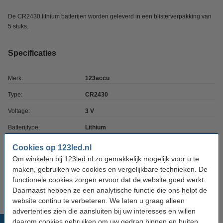
De CR2430 lithium batterijen worden geleverd in een blisterverpakking van
5 stuks.
Specificaties
Merk:
123accu
Type:
CR2430
Voltage:
3 V
Batterijtype:
Lithium
Accu capaciteit:
290 mAh
Cookies op 123led.nl
Om winkelen bij 123led.nl zo gemakkelijk mogelijk voor u te
Afmetingen:
24 x 24 x 3 mm (lxbxh)
maken, gebruiken we cookies en vergelijkbare technieken. De
Aantal:
5
functionele cookies zorgen ervoor dat de website goed werkt.
Daarnaast hebben ze een analytische functie die ons helpt de
website continu te verbeteren. We laten u graag alleen
advertenties zien die aansluiten bij uw interesses en willen
daarom cookies gebruiken om uw gedrag binnen en buiten
Populaire producten