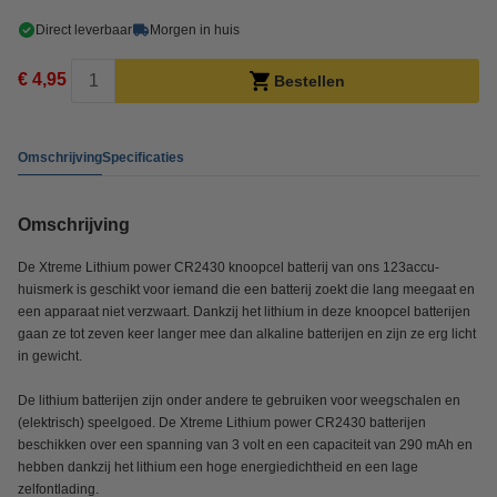
Direct leverbaar
Morgen in huis
€ 4,95
Bestellen
Omschrijving
Specificaties
Omschrijving
De Xtreme Lithium power CR2430 knoopcel batterij van ons 123accu-
huismerk is geschikt voor iemand die een batterij zoekt die lang meegaat en
een apparaat niet verzwaart. Dankzij het lithium in deze knoopcel batterijen
gaan ze tot zeven keer langer mee dan alkaline batterijen en zijn ze erg licht
in gewicht.
De lithium batterijen zijn onder andere te gebruiken voor weegschalen en
(elektrisch) speelgoed. De Xtreme Lithium power CR2430 batterijen
beschikken over een spanning van 3 volt en een capaciteit van 290 mAh en
hebben dankzij het lithium een hoge energiedichtheid en een lage
zelfontlading.