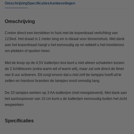
Omschrijving
Specificaties
Aanbevelingen
Omschrijving
Creëer direct een kerstsfeer in huis met de koperdraad verlichting van
123led. Het draad is 1 meter lang en is ideaal voor binnenshuis. Met dank
aan het koperdraad hangt u het eenvoudig op en wikkelt u het moeiteloos
om plekken of spullen heen.
Met de knop op de 4,5V batterijen box kunt u niet alleen schakelen tussen
de 2 lichtkleuren (extra warm wit of warm wit), maar zal ook direct de timer
van 8 uur activeren. Dit zorgt ervoor dat u niet zelf de lampjes hoeft uit te
zetten en hierdoor branden de lampjes nooit onnodig lang.
De 20 lampjes werken op 3 AA-batterijen (niet meegeleverd). Met dank aan
het aanloopsnoer van 10 cm kunt u de batterijen eenvoudig buiten het zicht
wegwerken.
Specificaties