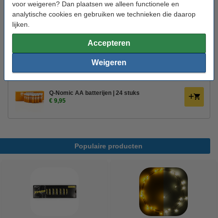
voor weigeren? Dan plaatsen we alleen functionele en
Oud voor nieuw:
uw oude apparaat
analytische cookies en gebruiken we technieken die daarop
lijken.
Bestel mee:
Accepteren
Q-Nomic AA batterijen | 4 stuks
Weigeren
€ 2,49
Q-Nomic AA batterijen | 24 stuks
€ 9,95
Populaire producten