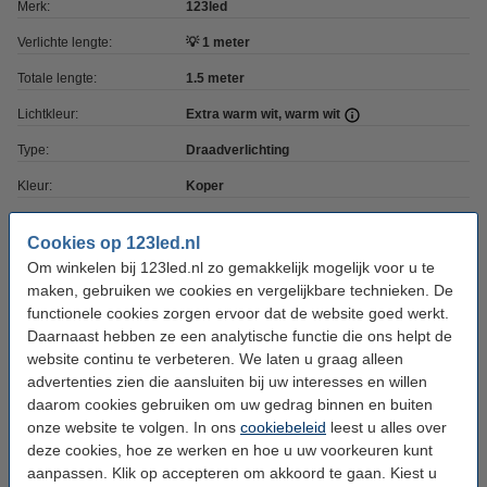
Merk:
123led
Verlichte lengte:
💡 1 meter
Totale lengte:
1.5 meter
Lichtkleur:
Extra warm wit, warm wit
Type:
Draadverlichting
Kleur:
Koper
Timerfunctie:
Ja, 8 uur
Cookies op 123led.nl
Voeding:
Batterij
Om winkelen bij 123led.nl zo gemakkelijk mogelijk voor u te
maken, gebruiken we cookies en vergelijkbare technieken. De
Batterijen inbegrepen:
Nee
functionele cookies zorgen ervoor dat de website goed werkt.
Batterijtype:
3x AA
Daarnaast hebben ze een analytische functie die ons helpt de
website continu te verbeteren. We laten u graag alleen
Aanloopsnoer:
50 cm
advertenties zien die aansluiten bij uw interesses en willen
Beschermingsniveau:
IP44
daarom cookies gebruiken om uw gedrag binnen en buiten
onze website te volgen. In ons
cookiebeleid
leest u alles over
Gebruik:
Binnen/buiten
deze cookies, hoe ze werken en hoe u uw voorkeuren kunt
aanpassen. Klik op accepteren om akkoord te gaan. Kiest u
Aantal lampjes:
20