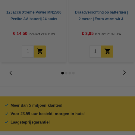
123accu Xtreme Power MN1500
Draadverlichting op batterijen |
Penlite AA batterij 24 stuks
2 meter | Extra warm wit &
warm wit | 40 lampjes | Koper
€ 14,50
€ 3,95
Inclusief 21% BTW
Inclusief 21% BTW
Meer dan 5 miljoen klanten!
Voor 23.59 uur besteld, morgen in huis!
Laagsteprijsgarantie!