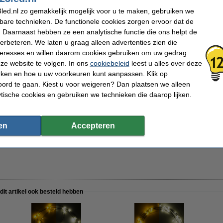
 wit
Beschermingsniveau:
IP44
led.nl zo gemakkelijk mogelijk voor u te maken, gebruiken we
Gebruik:
Binnen/buiten
Aantal lampjes:
20
kbare technieken. De functionele cookies zorgen ervoor dat de
Oud voor nieuw:
uw oude appara
 Daarnaast hebben ze een analytische functie die ons helpt de
verbeteren. We laten u graag alleen advertenties zien die
nteresses en willen daarom cookies gebruiken om uw gedrag
ze website te volgen. In ons
cookiebeleid
leest u alles over deze
rken en hoe u uw voorkeuren kunt aanpassen. Klik op
ord te gaan. Kiest u voor weigeren? Dan plaatsen we alleen
jen | 4 stuks
ytische cookies en gebruiken we technieken die daarop lijken.
en
Accepteren
jen | 24 stuks
 dit artikel ook besteld hebben