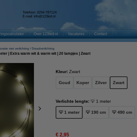
Telefoon: 0294-787124
E-mail:
info@123led.nl
ingscalculator
Over 123led.nl
Vacatures
Contact
ratie met verlichting
Draadverlichting
meter | Extra warm wit & warm wit | 20 lampjes | Zwart
Kleur:
Zwart
Goud
Koper
Zilver
Zwart
Verlichte lengte:
💡 1 meter
💡 1 meter
💡 190 cm
💡 490 cm
€ 2,95