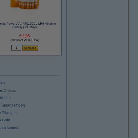
mic Power AA / MN1500 / LR6 Alkaline
Batterij | 24 stuks
€ 9,95
(Inclusief 21% BTW)
ken
ps Classic
ips Hue
io Smart lampen
x Titanium
x Gold
ania lampen