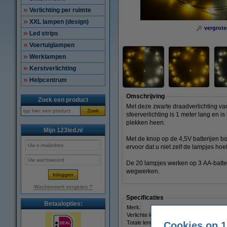
Verlichting per ruimte
XXL lampen (design)
vergrote
Led strips
Voertuiglampen
Werklampen
Kerstverlichting
Helpcentrum
Omschrijving
Zoek een product
Met deze zwarte draadverlichting van
Zoek
sfeerverlichting is 1 meter lang en i
plekken heen.
Mijn 123led.nl
Met de knop op de 4,5V batterijen box
ervoor dat u niet zelf de lampjes hoe
De 20 lampjes werken op 3 AA-batter
wegwerken.
Wachtwoord vergeten ?
Specificaties
Betaalopties:
Merk:
123led
Verlichte lengte:
💡 1 meter
Totale lengte:
1.5 meter
Cookies op 1