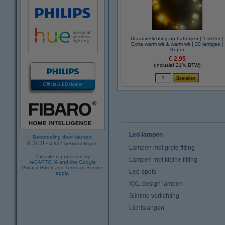
Draadverlichting op batterijen | 1 meter |
Extra warm wit & warm wit | 20 lampjes |
Koper
€ 2,95
(Inclusief 21% BTW)
Led-lampen
Beoordeling door klanten:
9.3
/
10
-
4.827
beoordelingen
Lampen met grote fitting
This site is protected by
Lampen met kleine fitting
reCAPTCHA and the Google
Privacy Policy
and
Terms of Service
Led-spots
apply.
XXL design lampen
Slimme verlichting
Lichtslangen