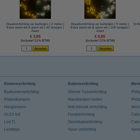
Draadverlichting op batterijen | 2 meter |
Draadverlichting op batterijen | 5 meter |
Q-No
Extra warm wit & warm wit | 40 lampjes |
Extra warm wit & warm wit | 100 lampjes |
Zwart
Zwart
€ 3,95
€ 4,95
(Inclusief 21% BTW)
(Inclusief 21% BTW)
Binnenverlichting
Buitenverlichting
Mer
Badkamerverlichting
Slimme Tuinverlichting
Phili
Plafondlampen
Wandlampen buiten
Phil
Hanglampen
Anti-inbraak verlichting
Idin
GU10 led
Feestverlichting
Cale
Led TL
Zwembadverlichting
Cale
Ledstrips
Vijver verlichting
Sylv