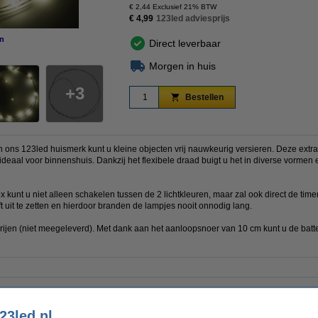
€ 2,44 Exclusief 21% BTW
€ 4,99
123led adviesprijs
n
vergroten
Direct leverbaar
Morgen in huis
3
Bestellen
 ons 123led huismerk kunt u kleine objecten vrij nauwkeurig versieren. Deze extra
s ideaal voor binnenshuis. Dankzij het flexibele draad buigt u het in diverse vorme
 kunt u niet alleen schakelen tussen de 2 lichtkleuren, maar zal ook direct de timer
ft uit te zetten en hierdoor branden de lampjes nooit onnodig lang.
ijen (niet meegeleverd). Met dank aan het aanloopsnoer van 10 cm kunt u de batte
Batterijen inbegrepen:
Nee
Batterijtype:
3x AA
Aanloopsnoer:
50 cm
23led.nl