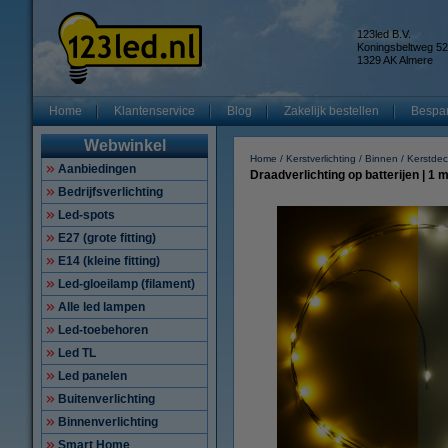
123led B.V.
Koningsbeltweg 52
1329 AK Almere
Home
Klantenservice
Blog
Zakelijk bestellen
Bespar
Webwinkel
Home
Kerstverlichting
Binnen
Kerstdeco
Aanbiedingen
Draadverlichting op batterijen | 1 
Bedrijfsverlichting
Led-spots
E27 (grote fitting)
E14 (kleine fitting)
Led-gloeilamp (filament)
Alle led lampen
Led-toebehoren
Led TL
Led panelen
Buitenverlichting
Binnenverlichting
Smart Home