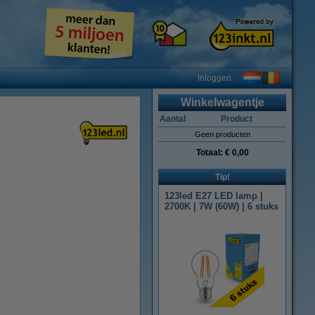
Inloggen
Winkelwagentje
Aantal
Product
Geen producten
Totaal:
€ 0,00
Tip!
123led E27 LED lamp |
2700K | 7W (60W) | 6 stuks