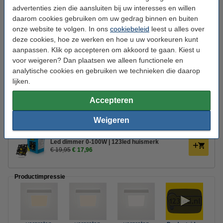
advertenties zien die aansluiten bij uw interesses en willen
Branduren:
50.000 uur
daarom cookies gebruiken om uw gedrag binnen en buiten
Aantal:
1
onze website te volgen. In ons
cookiebeleid
leest u alles over
deze cookies, hoe ze werken en hoe u uw voorkeuren kunt
Energielabel:
F
aanpassen. Klik op accepteren om akkoord te gaan. Kiest u
Extra info:
voor weigeren? Dan plaatsen we alleen functionele en
Handleiding
analytische cookies en gebruiken we technieken die daarop
Handleiding:
PDF
lijken.
Oud voor nieuw:
uw oude apparaat
Accepteren
Weigeren
Bestel mee:
Led dimmer 0-100W | 123led huismerk
€ 19,95
€ 17,96
Productimpressie