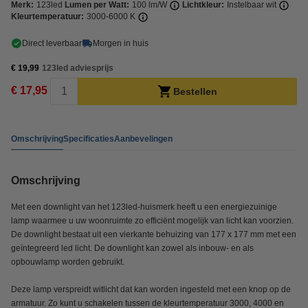
Merk:
123led
Lumen per Watt:
100 lm/W
Lichtkleur:
Instelbaar wit
Kleurtemperatuur:
3000-6000 K
Direct leverbaar
Morgen in huis
€ 19,99
123led adviesprijs
€ 17,95
Bestellen
Omschrijving
Specificaties
Aanbevelingen
Omschrijving
Met een downlight van het 123led-huismerk heeft u een energiezuinige
lamp waarmee u uw woonruimte zo efficiënt mogelijk van licht kan voorzien.
De downlight bestaat uit een vierkante behuizing van 177 x 177 mm met een
geïntegreerd led licht. De downlight kan zowel als inbouw- en als
opbouwlamp worden gebruikt.
Deze lamp verspreidt witlicht dat kan worden ingesteld met een knop op de
armatuur. Zo kunt u schakelen tussen de kleurtemperatuur 3000, 4000 en