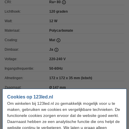
CRI:
Ra> 80
Lichthoek:
120 graden
Watt:
12 W
Materiaal:
Polycarbonate
Coating:
Mat
Dimbaar:
Ja
Voltage:
220-240 V
Ingangsfrequentie:
50-60Hz
Afmetingen:
172 x 172 x 35 mm (lxbxh)
Zaagmaat:
Ø 147 mm
Cookies op 123led.nl
Montage:
In- en opbouw
Om winkelen bij 123led.nl zo gemakkelijk mogelijk voor u te
Werktemperatuur:
-20 tot +45 °C
maken, gebruiken we cookies en vergelijkbare technieken. De
functionele cookies zorgen ervoor dat de website goed werkt.
Beschermingsniveau:
IP44
Daarnaast hebben ze een analytische functie die ons helpt de
Klasse:
II
website continu te verbeteren. We laten u graag alleen