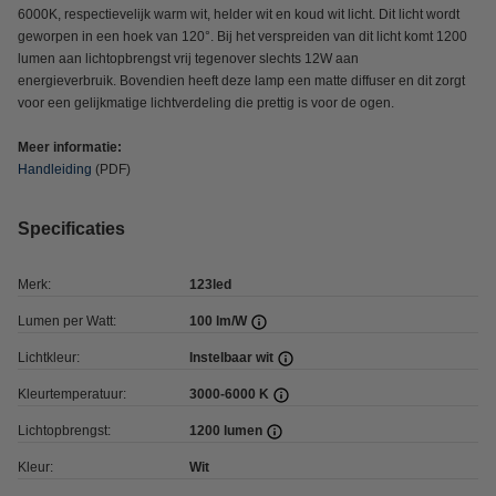
6000K, respectievelijk warm wit, helder wit en koud wit licht. Dit licht wordt
geworpen in een hoek van 120°. Bij het verspreiden van dit licht komt 1200
lumen aan lichtopbrengst vrij tegenover slechts 12W aan
energieverbruik. Bovendien heeft deze lamp een matte diffuser en dit zorgt
voor een gelijkmatige lichtverdeling die prettig is voor de ogen.
Meer informatie:
Handleiding
(PDF)
Specificaties
Merk:
123led
Lumen per Watt:
100 lm/W
Lichtkleur:
Instelbaar wit
Kleurtemperatuur:
3000-6000 K
Lichtopbrengst:
1200 lumen
Kleur:
Wit