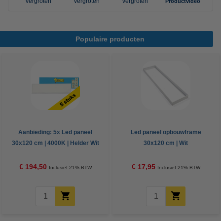
vergroten
vergroten
vergroten
Productvideo
Populaire producten
Aanbieding: 5x Led paneel
Led paneel opbouwframe
30x120 cm | 4000K | Helder Wit
30x120 cm | Wit
(840) | UGR 19 | 3900 lumen |
30W
€ 194,50
€ 17,95
Inclusief 21% BTW
Inclusief 21% BTW