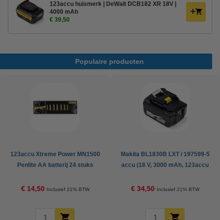
123accu huismerk | DeWalt DCB182 XR 18V |
4000 mAh
€ 39,50
Populaire producten
123accu Xtreme Power MN1500
Makita BL1830B LXT / 197599-5
Penlite AA batterij 24 stuks
accu (18 V, 3000 mAh, 123accu
huismerk)
€ 14,50
€ 34,50
Inclusief 21% BTW
Inclusief 21% BTW