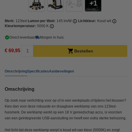
1
Merk:
123led
Lumen per Watt:
145 lm/W
Lichtkleur:
Koud wit
Kleurtemperatuur:
5000 K
Direct leverbaar
Morgen in huis
€ 69,95
Bestellen
Omschrijving
Specificaties
Aanbevelingen
Omschrijving
Op zoek naar verlichting voor op of in een werkplaats of tijdens het klussen?
Kies dan voor deze robuuste en draagbare werklamp van ons 123led-
huismerk. De werklamp werkt op een 18 V gereedschap accu, is voorzien
van een geïntegreerde USB-aansluiting en heeft een extra sterke behuizing.
Het licht dat deze werklamp werpt is koud wit van kleur (5000K) en zorgt