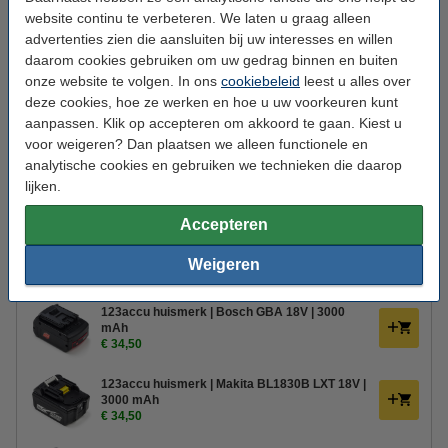
website continu te verbeteren. We laten u graag alleen
Afmetingen:
270 x 230 x 220 mm (lxbxh)
advertenties zien die aansluiten bij uw interesses en willen
Werktemperatuur:
-20-45 °C
daarom cookies gebruiken om uw gedrag binnen en buiten
onze website te volgen. In ons
cookiebeleid
leest u alles over
Beschermingsniveau:
IP54
deze cookies, hoe ze werken en hoe u uw voorkeuren kunt
Gebruik:
aanpassen. Klik op accepteren om akkoord te gaan. Kiest u
Binnen/buiten
voor weigeren? Dan plaatsen we alleen functionele en
Klasse:
III
analytische cookies en gebruiken we technieken die daarop
lijken.
Branduren:
10.000 uur
Oud voor nieuw:
uw oude apparaat
Accepteren
Weigeren
Bestel mee:
123accu huismerk | Bosch GBA 18V |
3000
mAh
€ 34,50
123accu huismerk | Makita BL1830B LXT 18V |
3000 mAh
€ 34,50