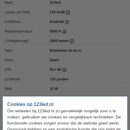
Merk:
123led
Lumen per Watt:
145 lm/W
Lichtkleur:
Koud wit
Kleurtemperatuur:
5000 K
Lichtopbrengst:
2900 lumen
Type:
Bouwlamp op accu
Kleur:
Zwart
CRI:
Ra> 80
Lichthoek:
120 graden
Watt:
20 W
Materiaal:
Polycarbonaat, ABS
Cookies op 123led.nl
Dimbaar:
Ja, 3 staps
Om winkelen bij 123led.nl zo gemakkelijk mogelijk voor u te
maken, gebruiken we cookies en vergelijkbare technieken. De
Voltage:
18-21 V
functionele cookies zorgen ervoor dat de website goed werkt.
Batterijen inbegrepen:
Nee
Daarnaast hebben ze een analytische functie die ons helpt de