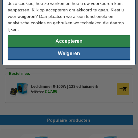
Extra info:
Energielabel
deze cookies, hoe ze werken en hoe u uw voorkeuren kunt
aanpassen. Klik op accepteren om akkoord te gaan. Kiest u
Handleiding:
PDF
voor weigeren? Dan plaatsen we alleen functionele en
Oud voor nieuw:
uw oude apparaat
analytische cookies en gebruiken we technieken die daarop
lijken.
Aanbieding:
Accepteren
Voordeelverpakking | 6 stuks
Weigeren
€ 19,50
Bestel mee:
Led dimmer 0-100W | 123led huismerk
€ 19,95
€ 17,96
Populaire producten