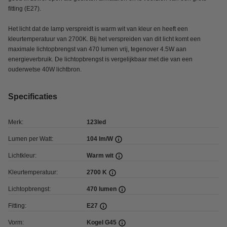
fitting (E27).
Het licht dat de lamp verspreidt is warm wit van kleur en heeft een
kleurtemperatuur van 2700K. Bij het verspreiden van dit licht komt een
maximale lichtopbrengst van 470 lumen vrij, tegenover 4.5W aan
energieverbruik. De lichtopbrengst is vergelijkbaar met die van een
ouderwetse 40W lichtbron.
Specificaties
Merk:
123led
Lumen per Watt:
104 lm/W
Lichtkleur:
Warm wit
Kleurtemperatuur:
2700 K
Lichtopbrengst:
470 lumen
Fitting:
E27
Vorm:
Kogel G45