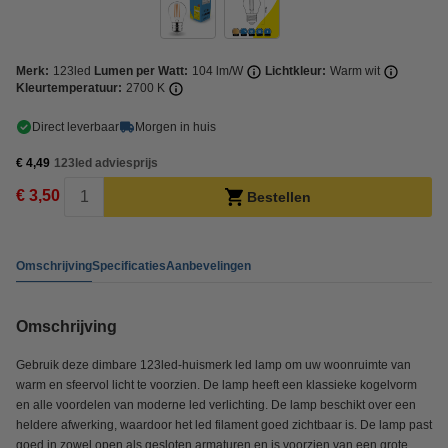
Merk:
123led
Lumen per Watt:
104 lm/W
Lichtkleur:
Warm wit
Kleurtemperatuur:
2700 K
Direct leverbaar
Morgen in huis
€ 4,49
123led adviesprijs
€ 3,50
Bestellen
Omschrijving
Specificaties
Aanbevelingen
Omschrijving
Gebruik deze dimbare 123led-huismerk led lamp om uw woonruimte van
warm en sfeervol licht te voorzien. De lamp heeft een klassieke kogelvorm
en alle voordelen van moderne led verlichting. De lamp beschikt over een
heldere afwerking, waardoor het led filament goed zichtbaar is. De lamp past
goed in zowel open als gesloten armaturen en is voorzien van een grote