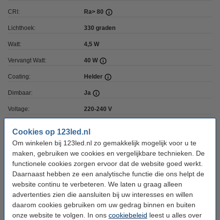
CRI:
Ra> 80
Lichthoek:
330 graden
Watt:
4,5 W
Vervangt Watt:
40 W
Coating:
Helder
Dimbaar:
Ja
Voltage:
220-240 V
Ingangsfrequentie:
50-60Hz
Cookies op 123led.nl
Afmetingen:
45 x 78 mm (bxh)
Om winkelen bij 123led.nl zo gemakkelijk mogelijk voor u te
maken, gebruiken we cookies en vergelijkbare technieken. De
Werktemperatuur:
-20 tot +40 °C
functionele cookies zorgen ervoor dat de website goed werkt.
Daarnaast hebben ze een analytische functie die ons helpt de
Beschermingsniveau:
IP20
website continu te verbeteren. We laten u graag alleen
Branduren:
15.000 uur
advertenties zien die aansluiten bij uw interesses en willen
daarom cookies gebruiken om uw gedrag binnen en buiten
Energielabel:
F
onze website te volgen. In ons
cookiebeleid
leest u alles over