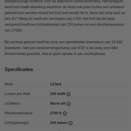
energiezuinige lichtbron voor de algemene kamerverlichting. Het lampglas
heeft een matte afwerking waardoor de lamp ook goed buiten een armatuur
gebruikt kan worden omdat het licht wat minder fel is. Deze led lamp past op
een E27 fitting en heeft een vermogen van 2.5W. Het licht dat de lamp
verspreidt heeft een lichtopbrengst van 250 lumen en een kleurtemperatuur
van 2700K.
Bij normaal gebruik heeft de lamp een gemiddelde levensduur van 15.000
branduren. Met een beschermingsniveau van IP20 is de lamp voor elke
binnenruimte geschikt, mits er geen sprake is van vochtopbouw.
Specificaties
Merk:
123led
Lumen per Watt:
100 lm/W
Lichtkleur:
Warm wit
Kleurtemperatuur:
2700 K
Lichtopbrengst:
250 lumen