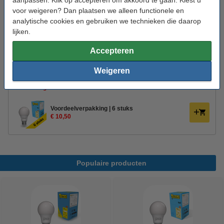
Energielabel:
F
voor weigeren? Dan plaatsen we alleen functionele en
analytische cookies en gebruiken we technieken die daarop
Extra info:
Energielabel
lijken.
Handleiding:
PDF
Accepteren
Oud voor nieuw:
uw oude apparaat
Weigeren
Aanbieding:
Voordeelverpakking | 6 stuks
€ 10,50
Populaire producten