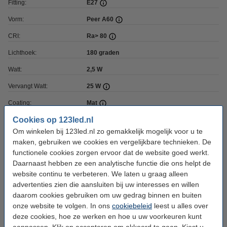
Fitting:
E27
Vorm:
Peer A60
CRI:
Ra> 80
Lichthoek:
180 graden
Watt:
2,5 W
Vervangt Watt:
25 W
Coating:
Mat
Cookies op 123led.nl
Dimbaar:
Nee
Om winkelen bij 123led.nl zo gemakkelijk mogelijk voor u te
Voltage:
220-240 V
maken, gebruiken we cookies en vergelijkbare technieken. De
functionele cookies zorgen ervoor dat de website goed werkt.
Ingangsfrequentie:
50-60Hz
Daarnaast hebben ze een analytische functie die ons helpt de
Afmetingen:
60 x 107 mm (bxh)
website continu te verbeteren. We laten u graag alleen
advertenties zien die aansluiten bij uw interesses en willen
Werktemperatuur:
-20 tot +40 °C
daarom cookies gebruiken om uw gedrag binnen en buiten
Beschermingsniveau:
IP20
onze website te volgen. In ons
cookiebeleid
leest u alles over
deze cookies, hoe ze werken en hoe u uw voorkeuren kunt
Branduren:
15.000 uur
aanpassen. Klik op accepteren om akkoord te gaan. Kiest u