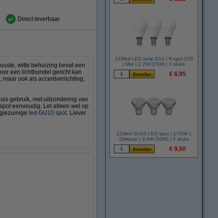
Direct leverbaar
123led LED lamp E14 | Kogel G35
| Mat | 2.2W (25W) | 3 stuks
uuste, witte behuizing bevat een
rdoor een lichtbundel gericht kan
€ 6,95
 maar ook als accentverlichting,
is gebruik, met uitzondering van
pot eenvoudig. Let alleen wel op
rgiezuinige
led GU10 spot
. Liever
123led GU10 LED spot | 2700K |
Dimbaar | 3.6W (50W) | 3 stuks
€ 9,50