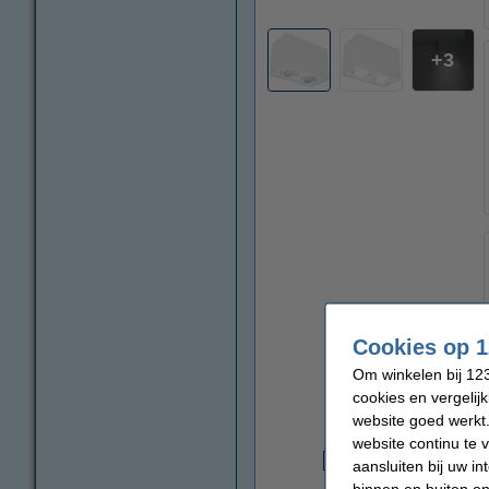
3
Cookies op 1
Om winkelen bij 123
cookies en vergelij
website goed werkt.
website continu te 
aansluiten bij uw i
€
binnen en buiten on