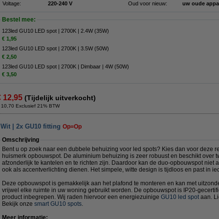
Voltage:
220-240 V
Oud voor nieuw:
uw oude appa
Bestel mee:
123led GU10 LED spot | 2700K | 2.4W (35W)
€ 1,95
123led GU10 LED spot | 2700K | 3.5W (50W)
€ 2,50
123led GU10 LED spot | 2700K | Dimbaar | 4W (50W)
€ 3,50
€ 12,95
(Tijdelijk uitverkocht)
 10,70 Exclusief 21% BTW
it | 2x GU10 fitting
Op=Op
Omschrijving
Bent u op zoek naar een dubbele behuizing voor led spots? Kies dan voor deze re
huismerk opbouwspot. De aluminium behuizing is zeer robuust en beschikt over t
afzonderlijk te kantelen en te richten zijn. Daardoor kan de duo-opbouwspot niet a
ook als accentverlichting dienen. Het simpele, witte design is tijdloos en past in ied
Deze opbouwspot is gemakkelijk aan het plafond te monteren en kan met uitzonde
vrijwel elke ruimte in uw woning gebruikt worden. De opbouwspot is IP20-gecertifice
product inbegrepen. Wij raden hiervoor een energiezuinige
GU10 led spot
aan. L
Bekijk onze
smart GU10 spots
.
Meer informatie: