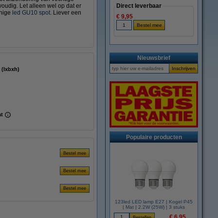
udig. Let alleen wel op dat er
Direct leverbaar
inige
led GU10 spot
. Liever een
€ 9,95
Nieuwsbrief
5 mm (lxbxh)
at
Populaire producten
123led LED lamp E27 | Kogel P45
| Mat | 2.2W (25W) | 3 stuks
€ 6,95