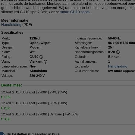
ruimtes zoals de badkamer. Montage aan het plafond is met een opbouwspot eenvo
geen lichtbron wordt meegeleverd. Wij raden u aan te kiezen voor een energiezu
slimme led GU10 spot? Bekijk onze
smart GU10 spots
.
Meer informatie:
Handleiding
(PDF)
Specificaties
Merk:
123led
Ingangsfrequentie:
50-60Hz
Type:
Opbouwspot
Afmetingen:
96 x 96 x 12
Design:
Modern
Kantelbare hoek:
25 °
Kleur:
Wit
Beschermingsniveau:
IP20
Fitting:
GU10
Gebruik:
Binnen
Vorm:
Vierkant
Aantal lampjes:
1
Lamp inbegrepen:
Nee
Extra info:
Handleiding
Materiaal:
Aluminium
Oud voor nieuw:
uw oude appara
Voltage:
220-240 V
Bestel mee:
123led GU10 LED spot | 2700K | 2.4W (35W)
€ 1,95
123led GU10 LED spot | 2700K | 3.5W (50W)
€ 2,50
123led GU10 LED spot | 2700K | Dimbaar | 4W (50W)
€ 3,50
Nu bestellen is maandag in huis