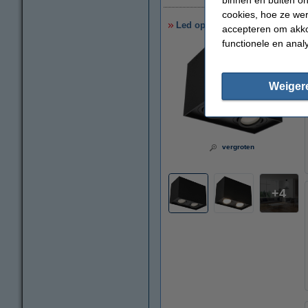
cookies, hoe ze we
Led opbouwspot | Rechthoek | Z
accepteren om akko
functionele en anal
Weiger
vergroten
4