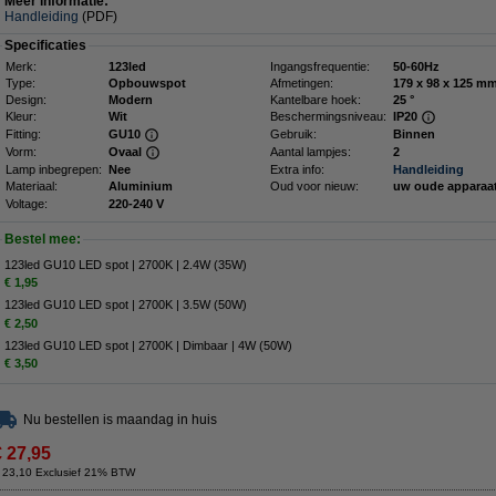
Meer informatie:
Handleiding
(PDF)
Specificaties
Merk:
123led
Ingangsfrequentie:
50-60Hz
Type:
Opbouwspot
Afmetingen:
179 x 98 x 1
Design:
Modern
Kantelbare hoek:
25 °
Kleur:
Wit
Beschermingsniveau:
IP20
Fitting:
GU10
Gebruik:
Binnen
Vorm:
Ovaal
Aantal lampjes:
2
Lamp inbegrepen:
Nee
Extra info:
Handleiding
Materiaal:
Aluminium
Oud voor nieuw:
uw oude apparaa
Voltage:
220-240 V
Bestel mee:
123led GU10 LED spot | 2700K | 2.4W (35W)
€ 1,95
123led GU10 LED spot | 2700K | 3.5W (50W)
€ 2,50
123led GU10 LED spot | 2700K | Dimbaar | 4W (50W)
€ 3,50
Nu bestellen is maandag in huis
€ 27,95
 23,10 Exclusief 21% BTW