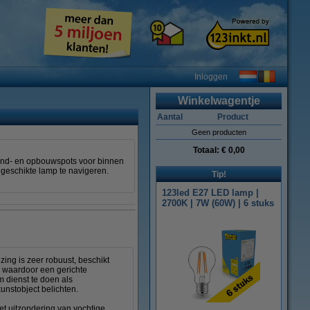
Inloggen
Winkelwagentje
Aantal
Product
Geen producten
Totaal:
€ 0,00
fond- en opbouwspots voor binnen
 geschikte lamp te navigeren.
Tip!
123led E27 LED lamp |
2700K | 7W (60W) | 6 stuks
ing is zeer robuust, beschikt
°, waardoor een gerichte
 dienst te doen als
kunstobject belichten.
et uitzondering van vochtige