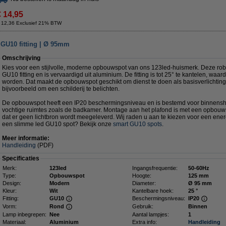
€ 14,95
 12,36 Exclusief 21% BTW
 GU10 fitting | Ø 95mm
Omschrijving
Kies voor een stijlvolle, moderne opbouwspot van ons 123led-huismerk. Deze rob
GU10 fitting en is vervaardigd uit aluminium. De fitting is tot 25° te kantelen, waa
worden. Dat maakt de opbouwspot geschikt om dienst te doen als basisverlichting,
bijvoorbeeld om een schilderij te belichten.
De opbouwspot heeft een IP20 beschermingsniveau en is bestemd voor binnenshu
vochtige ruimtes zoals de badkamer. Montage aan het plafond is met een opbouws
dat er geen lichtbron wordt meegeleverd. Wij raden u aan te kiezen voor een ene
een slimme led GU10 spot? Bekijk onze
smart GU10 spots
.
Meer informatie:
Handleiding
(PDF)
Specificaties
Merk:
123led
Ingangsfrequentie:
50-60Hz
Type:
Opbouwspot
Hoogte:
125 mm
Design:
Modern
Diameter:
Ø 95 mm
Kleur:
Wit
Kantelbare hoek:
25 °
Fitting:
GU10
Beschermingsniveau:
IP20
Vorm:
Rond
Gebruik:
Binnen
Lamp inbegrepen:
Nee
Aantal lampjes:
1
Materiaal:
Aluminium
Extra info:
Handleiding