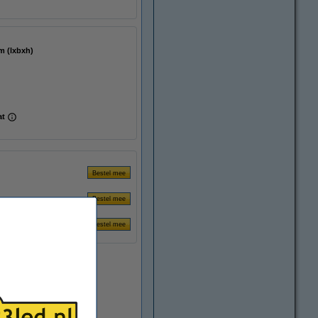
 125 mm (lxbxh)
at
Direct leverbaar