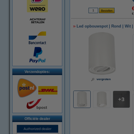
€
Led opbouwspot | Rond | Wit |
Verzendopties:
vergroten
3
Officiële dealer