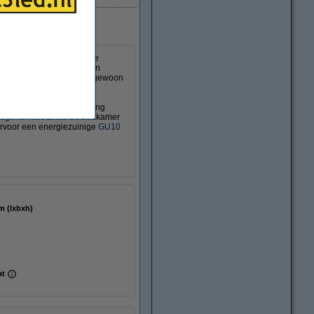
twee plekken of hoeken te
uminium, heeft een modern
unstobject accentueren, of gewoon
el elke ruimte in uw woning
chtige ruimtes zoals de badkamer
iervoor een energiezuinige
GU10
 125 mm (lxbxh)
at