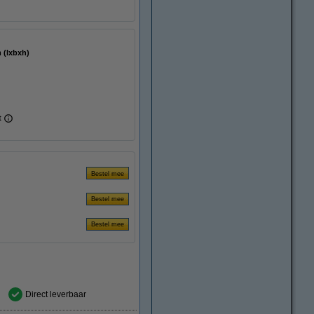
25 mm (lxbxh)
t
Direct leverbaar