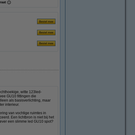
raat
chthoekige, witte 123led-
wee GU10 fittingen die
lleen als basisverlichting, maar
er interieur.
ring van vochtige ruimtes in
erd. Een lichtbron is niet bij het
iever een slimme led GU10 spot?