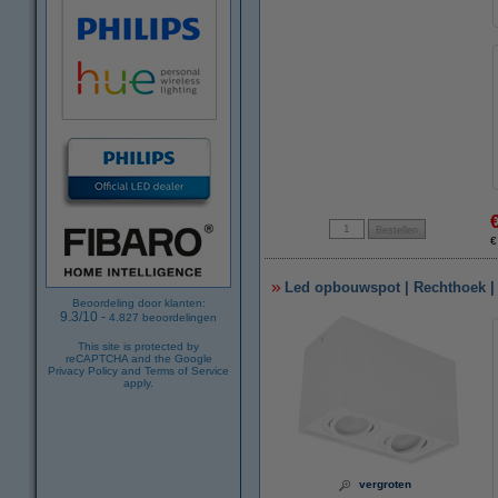
€
Led opbouwspot | Rechthoek | W
Beoordeling door klanten:
9.3
/
10
-
4.827
beoordelingen
This site is protected by
reCAPTCHA and the Google
Privacy Policy
and
Terms of Service
apply.
vergroten