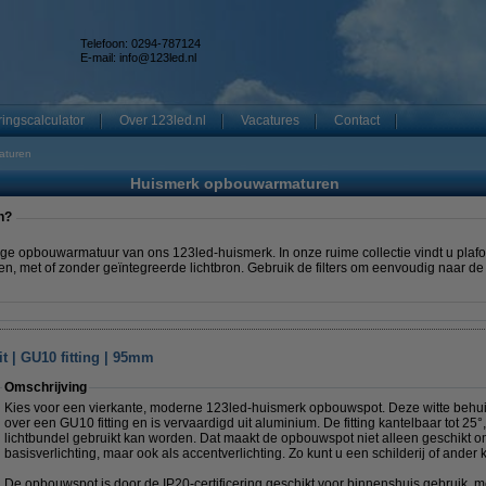
Telefoon: 0294-787124
E-mail:
info@123led.nl
ingscalculator
Over 123led.nl
Vacatures
Contact
aturen
Huismerk opbouwarmaturen
n?
ige opbouwarmatuur van ons 123led-huismerk. In onze ruime collectie vindt u pla
ren, met of zonder geïntegreerde lichtbron. Gebruik de filters om eenvoudig naar de
t | GU10 fitting | 95mm
Omschrijving
Kies voor een vierkante, moderne 123led-huismerk opbouwspot. Deze witte behuiz
over een GU10 fitting en is vervaardigd uit aluminium. De fitting kantelbaar tot 25
lichtbundel gebruikt kan worden. Dat maakt de opbouwspot niet alleen geschikt om
basisverlichting, maar ook als accentverlichting. Zo kunt u een schilderij of ander 
De opbouwspot is door de IP20-certificering geschikt voor binnenshuis gebruik, m