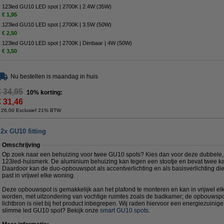
123led GU10 LED spot | 2700K | 2.4W (35W)
€ 1,95
123led GU10 LED spot | 2700K | 3.5W (50W)
€ 2,50
123led GU10 LED spot | 2700K | Dimbaar | 4W (50W)
€ 3,50
Nu bestellen is maandag in huis
€ 34,95
10% korting:
€ 31,46
 26,00 Exclusief 21% BTW
2x GU10 fitting
Omschrijving
Op zoek naar een behuizing voor twee GU10 spots? Kies dan voor deze dubbele,
123led-huismerk. De aluminium behuizing kan tegen een stootje en bevat twee ka
Daardoor kan de duo-opbouwspot als accentverlichting en als basisverlichting di
past in vrijwel elke woning.
Deze opbouwspot is gemakkelijk aan het plafond te monteren en kan in vrijwel el
worden, met uitzondering van vochtige ruimtes zoals de badkamer; de opbouwspot
lichtbron is niet bij het product inbegrepen. Wij raden hiervoor een energiezuinig
slimme led GU10 spot? Bekijk onze
smart GU10 spots
.