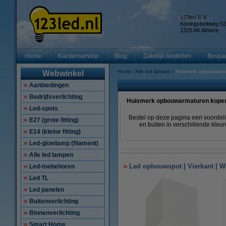
123led B.V.
Koningsbeltweg 52
1329 AK Almere
Home
Klantenservice
Blog
Zakelijk bestellen
Bespar
Home
Alle led lampen
Huismerk opbouwarm
Webwinkel
Aanbiedingen
Bedrijfsverlichting
Huismerk opbouwarmaturen kope
Led-spots
Bestel op deze pagina een voordel
E27 (grote fitting)
en buiten in verschillende kleu
E14 (kleine fitting)
Led-gloeilamp (filament)
Alle led lampen
Led opbouwspot | Vierkant | Wi
Led-toebehoren
Led TL
Led panelen
Buitenverlichting
Binnenverlichting
Smart Home