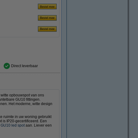
Direct leverbaar
 witte opbouwspot van ons
ntelbare GU10 fittingen.
enen. Het moderne, witte design
ke ruimte in uw woning gebruikt
 is IP20-gecertificeerd. Een
e
GU10 led spot
aan. Liever een