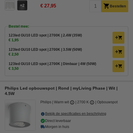
2
€ 27,95
Bestellen
Bestel mee:
123led GU10 LED spot | 2700K | 2.4W (35W)
€ 1,95
123led GU10 LED spot | 2700K | 3.5W (50W)
€ 2,50
123led GU10 LED spot | 2700K | Dimbaar | 4W (50W)
€ 3,50
Philips Led opbouwspot | Rond | myLiving Phase | Wit |
4.5W
Philips
Warm wit
2700 K
Opbouwspot
Bekijk de specificaties en beschrijving
Direct leverbaar
Morgen in huis