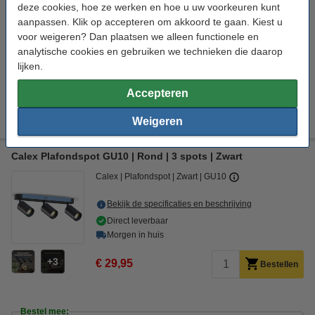
deze cookies, hoe ze werken en hoe u uw voorkeuren kunt
Bestel mee:
aanpassen. Klik op accepteren om akkoord te gaan. Kiest u
123led GU10 LED spot | 2700K | 2.4W (35W)
voor weigeren? Dan plaatsen we alleen functionele en
€ 1,95
analytische cookies en gebruiken we technieken die daarop
123led GU10 LED spot | 2700K | 3.5W (50W)
lijken.
€ 2,50
Accepteren
123led GU10 LED spot | 2700K | Dimbaar | 4W (50W)
€ 3,50
Weigeren
Calex Plafondspot GU10 | Rond | 3 spots | Zwart
Calex
Plafondspot
Zwart
GU10
Bekijk de specificaties en beschrijving
Direct leverbaar
Morgen in huis
3
€ 29,95
Bestellen
Bestel mee: