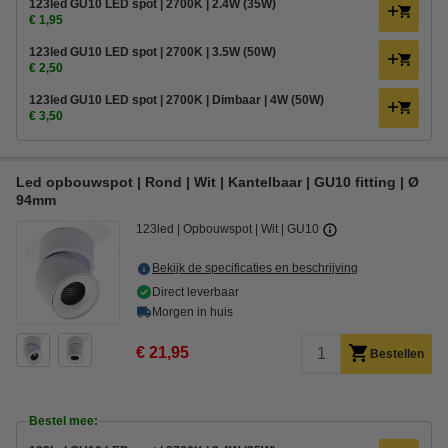
123led GU10 LED spot | 2700K | 2.4W (35W)
€ 1,95
123led GU10 LED spot | 2700K | 3.5W (50W)
€ 2,50
123led GU10 LED spot | 2700K | Dimbaar | 4W (50W)
€ 3,50
Led opbouwspot | Rond | Wit | Kantelbaar | GU10 fitting | Ø
94mm
123led
Opbouwspot
Wit
GU10
Bekijk de specificaties en beschrijving
Direct leverbaar
Morgen in huis
€ 21,95
Bestellen
Bestel mee: