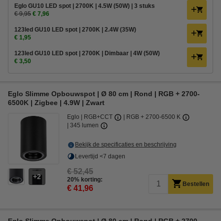
Eglo GU10 LED spot | 2700K | 4.5W (50W) | 3 stuks
€ 9,95
€ 7,96
123led GU10 LED spot | 2700K | 2.4W (35W)
€ 1,95
123led GU10 LED spot | 2700K | Dimbaar | 4W (50W)
€ 3,50
Eglo Slimme Opbouwspot | Ø 80 cm | Rond | RGB + 2700-
6500K | Zigbee | 4.9W | Zwart
Eglo
RGB+CCT
RGB + 2700-6500 K
345 lumen
Bekijk de specificaties en beschrijving
Levertijd <7 dagen
€ 52,45
2
20% korting:
Bestellen
€ 41,96