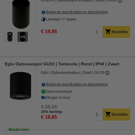
EcoDim
Opbouwspot armatuur
Zwart
Rond
Bekijk de specificaties en beschrijving
Levertijd <7 dagen
€ 19,95
Bestellen
4
Eglo Opbouwspot GU10 | Terrecola | Rond | IP44 | Zwart
Eglo
Opbouwarmatuur
Zwart
GU10
Bekijk de specificaties en beschrijving
Direct leverbaar
Morgen in huis
€ 26,20
25% korting:
Bestellen
€ 19,65
Bestel mee: