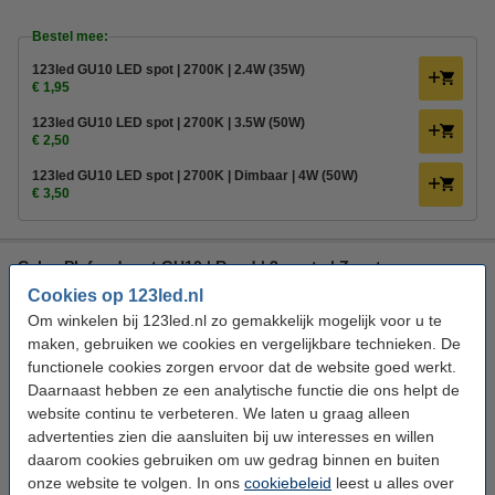
Bestel mee:
123led GU10 LED spot | 2700K | 2.4W (35W)
€ 1,95
123led GU10 LED spot | 2700K | 3.5W (50W)
€ 2,50
123led GU10 LED spot | 2700K | Dimbaar | 4W (50W)
€ 3,50
Calex Plafondspot GU10 | Rond | 3 spots | Zwart
Cookies op 123led.nl
Calex
Opbouwspot
Zwart
GU10
Om winkelen bij 123led.nl zo gemakkelijk mogelijk voor u te
Bekijk de specificaties en beschrijving
maken, gebruiken we cookies en vergelijkbare technieken. De
functionele cookies zorgen ervoor dat de website goed werkt.
Direct leverbaar
Daarnaast hebben ze een analytische functie die ons helpt de
Morgen in huis
website continu te verbeteren. We laten u graag alleen
4
€ 29,95
advertenties zien die aansluiten bij uw interesses en willen
Bestellen
daarom cookies gebruiken om uw gedrag binnen en buiten
onze website te volgen. In ons
cookiebeleid
leest u alles over