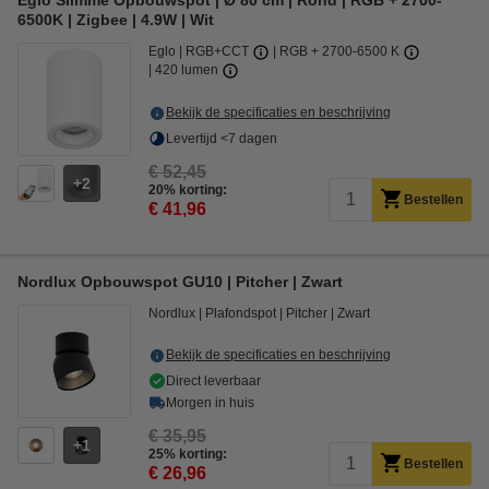
Eglo Slimme Opbouwspot | Ø 80 cm | Rond | RGB + 2700-
6500K | Zigbee | 4.9W | Wit
Eglo
RGB+CCT
RGB + 2700-6500 K
420 lumen
Bekijk de specificaties en beschrijving
Levertijd <7 dagen
€ 52,45
2
20% korting:
Bestellen
€ 41,96
Nordlux Opbouwspot GU10 | Pitcher | Zwart
Nordlux
Plafondspot
Pitcher
Zwart
Bekijk de specificaties en beschrijving
Direct leverbaar
Morgen in huis
€ 35,95
1
25% korting:
Bestellen
€ 26,96