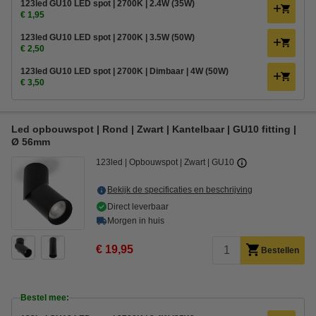
123led GU10 LED spot | 2700K | 2.4W (35W)
€ 1,95
123led GU10 LED spot | 2700K | 3.5W (50W)
€ 2,50
123led GU10 LED spot | 2700K | Dimbaar | 4W (50W)
€ 3,50
Led opbouwspot | Rond | Zwart | Kantelbaar | GU10 fitting |
Ø 56mm
123led
Opbouwspot
Zwart
GU10
Bekijk de specificaties en beschrijving
Direct leverbaar
Morgen in huis
€ 19,95
Bestellen
Bestel mee: