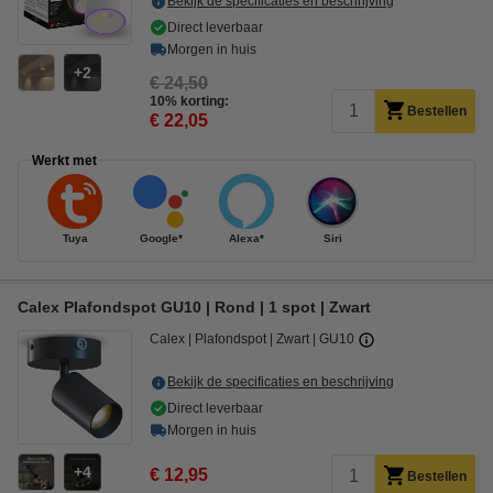
Bekijk de specificaties en beschrijving
Direct leverbaar
Morgen in huis
2
€ 24,50
10% korting:
Bestellen
€ 22,05
Werkt met
Tuya
Google*
Alexa*
Siri
Calex Plafondspot GU10 | Rond | 1 spot | Zwart
Calex
Plafondspot
Zwart
GU10
Bekijk de specificaties en beschrijving
Direct leverbaar
Morgen in huis
4
€ 12,95
Bestellen