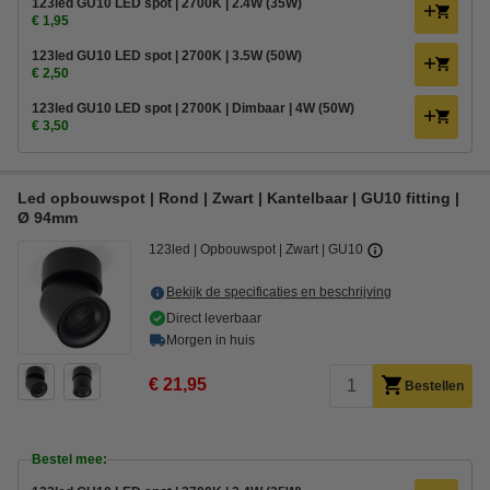
123led GU10 LED spot | 2700K | 2.4W (35W)
€ 1,95
123led GU10 LED spot | 2700K | 3.5W (50W)
€ 2,50
123led GU10 LED spot | 2700K | Dimbaar | 4W (50W)
€ 3,50
Led opbouwspot | Rond | Zwart | Kantelbaar | GU10 fitting |
Ø 94mm
123led
Opbouwspot
Zwart
GU10
Bekijk de specificaties en beschrijving
Direct leverbaar
Morgen in huis
€ 21,95
Bestellen
Bestel mee: