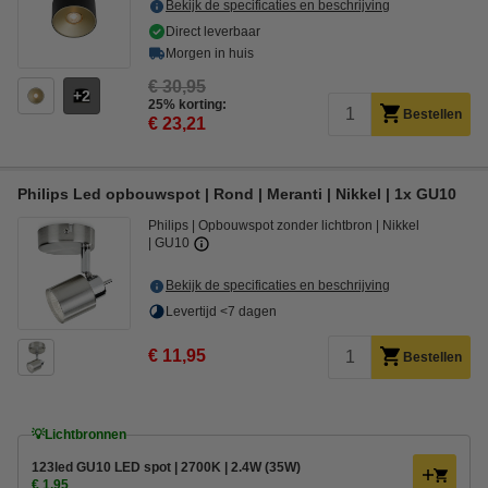
Bekijk de specificaties en beschrijving
Direct leverbaar
Morgen in huis
€ 30,95
2
25% korting:
Bestellen
€ 23,21
Philips Led opbouwspot | Rond | Meranti | Nikkel | 1x GU10
Philips
Opbouwspot zonder lichtbron
Nikkel
GU10
Bekijk de specificaties en beschrijving
Levertijd <7 dagen
€ 11,95
Bestellen
💡Lichtbronnen
123led GU10 LED spot | 2700K | 2.4W (35W)
€ 1,95