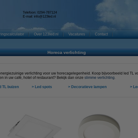
Telefoon: 0294-787124
E-mail:
info@123led.nl
ingscalculator
Over 123led.nl
Vacatures
Contact
Horeca verlichting
energiezuinige verlichting voor uw horecagelegenheid. Koop bijvoorbeeld led TL vo
pen in uw café, hotel of restaurant? Bekijk dan onze
slimme verlichting.
d TL buizen
> Led spots
>
Decoratieve lampen
>
Le