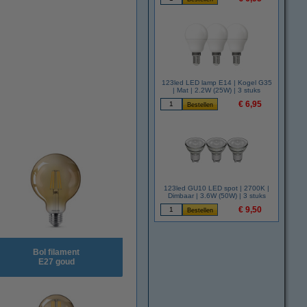
123led LED lamp E14 | Kogel G35
| Mat | 2.2W (25W) | 3 stuks
€ 6,95
123led GU10 LED spot | 2700K |
Dimbaar | 3.6W (50W) | 3 stuks
€ 9,50
Bol filament
E27 goud