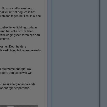
. Bij ons vindt u een hoop
iteit uit het oog. Zo is het
en dan tegen het licht in als ze
oel-witte verlichting, zodat u
nd het volle licht te laten
met bewegingssensoren zijn dan
maturen.
lkamer. Door heldere
e verlichting te kiezen creëert u
en duurzame energie. Uw
obleem. Een echte win-win
ppen naar energiebesparende
naar energiebesparende