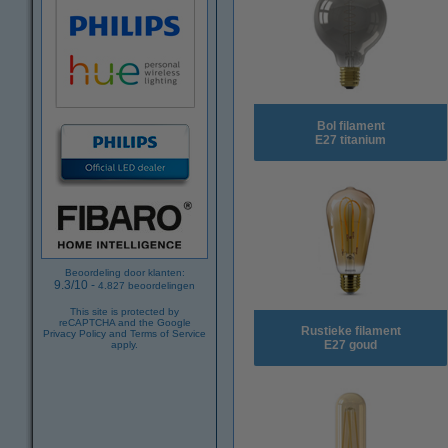
Bol filament
E27 titanium
Beoordeling door klanten:
9.3
/
10
-
4.827
beoordelingen
This site is protected by
reCAPTCHA and the Google
Rustieke filament
Privacy Policy
and
Terms of Service
E27 goud
apply.