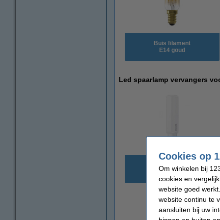
Buis filament
E14 goud
Led spaarlamp vervangers vo
Cookies op 1
Om winkelen bij 123
PL-C / G24
cookies en vergelij
website goed werkt.
website continu te 
aansluiten bij uw i
binnen en buiten on