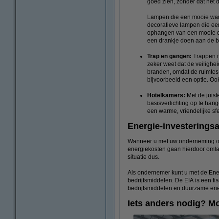
goed zien, zonder dat het d
Lampen die een mooie warm-
decoratieve lampen die een 
ophangen van een mooie dec
een drankje doen aan de b
Trap en gangen:
Trappen me
zeker weet dat de veilighei
branden, omdat de ruimtes
bijvoorbeeld een optie. O
Hotelkamers:
Met de juist
basisverlichting op te hang
een warme, vriendelijke sfe
Energie-investeringsaf
Wanneer u met uw onderneming ove
energiekosten gaan hierdoor omlaa
situatie dus.
Als ondernemer kunt u met de Ene
bedrijfsmiddelen. De EIA is een f
bedrijfsmiddelen en duurzame ene
Iets anders nodig? Mo