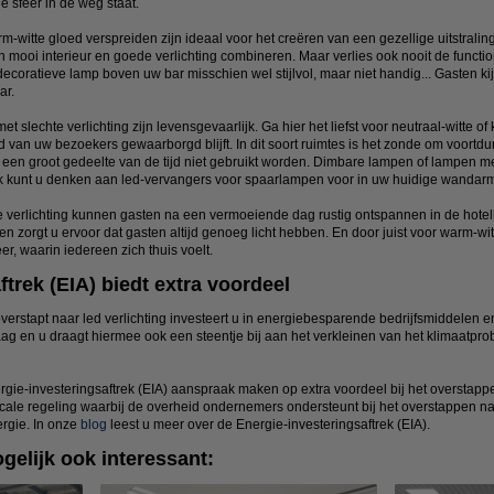
e sfeer in de weg staat.
witte gloed verspreiden zijn ideaal voor het creëren van een gezellige uitstraling
mooi interieur en goede verlichting combineren. Maar verlies ook nooit de functional
oratieve lamp boven uw bar misschien wel stijlvol, maar niet handig... Gasten kijk
ar.
t slechte verlichting zijn levensgevaarlijk. Ga hier het liefst voor neutraal-witte of k
d van uw bezoekers gewaarborgd blijft. In dit soort ruimtes is het zonde om voortdure
 een groot gedeelte van de tijd niet gebruikt worden. Dimbare lampen of lampen 
ok kunt u denken aan led-vervangers voor spaarlampen voor in uw huidige wandar
e verlichting kunnen gasten na een vermoeiende dag rustig ontspannen in de hote
en zorgt u ervoor dat gasten altijd genoeg licht hebben. En door juist voor warm-witt
er, waarin iedereen zich thuis voelt.
trek (EIA) biedt extra voordeel
rstapt naar led verlichting investeert u in energiebesparende bedrijfsmiddelen 
g en u draagt hiermee ook een steentje bij aan het verkleinen van het klimaatpr
rgie-investeringsaftrek (EIA) aanspraak maken op extra voordeel bij het oversta
iscale regeling waarbij de overheid ondernemers ondersteunt bij het overstappen 
rgie. In onze
blog
leest u meer over de Energie-investeringsaftrek (EIA).
gelijk ook interessant: