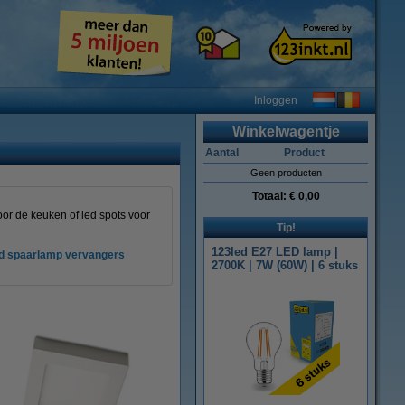
Inloggen
Winkelwagentje
Aantal
Product
Geen producten
Totaal:
€ 0,00
or de keuken of led spots voor
Tip!
123led E27 LED lamp |
d spaarlamp vervangers
2700K | 7W (60W) | 6 stuks