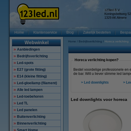
123led B.V.
Koningsbeltweg 52
1329 AK Almere
Home
Klantenservice
Blog
Zakelijk bestellen
Bespar
Home
Bedrijfsverlichting
Horeca verlichting
Webwinkel
Aanbiedingen
Bedrijfsverlichting
Horeca verlichting kopen?
Led-spots
E27 (grote fitting)
Bestel voordelige professionele en 
de bar. Wilt u liever slimme led lam
E14 (kleine fitting)
> Led downlights
> Le
Led-gloeilamp (filament)
Alle led lampen
Led-toebehoren
Led downlights voor horeca
Led TL
Led panelen
Buitenverlichting
Binnenverlichting
Smart Home