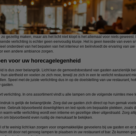
 gezellig maken, maar als het licht niet klopt is het allemaal voor niets geweest. D
ssende verlichting is echter geen eenvoudig klusje. Het is geen kwestie van even 
l onderdeel van het bepalen van het interieur en beïnvloedt de ervaring van uw gas
voor een andere ambiance zorgen.
pen voor uw horecagelegenheid
id is dus zeer belangrijk. Licht kan de gemoedstoestand van gasten aanzienlijk be
r hun alertheid en voelen ze zich moe, terwijl ze zich in een te verlicht restaurant
len. Speel met de juiste verlichting dus in op de doelstelling van uw restaurant, ho
 gasten.
rt verlichting. In ons assortiment vindt u alle lampen om de volgende ruimtes mee te
indruk is gelijk de belangrijkste. Zorg dat uw gasten zich direct op hun gemak voele
ntree. Gebruik bijvoorbeeld downlighters en led-spots om bepaalde plekken, zoals d
 warm-witte verlichting wordt een intieme en gezellige sfeer uitgestraald. Zorg alti
en om bijvoorbeeld even rustig de menukaart te bekijken.
 of te weinig licht kan zorgen voor ongemakkelijke gevoelens bij uw gasten en er ze
orkom dit door net genoeg lampen te plaatsen in uw restaurant of bar. Zo kunnen g