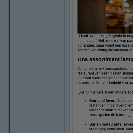
U kunt uw horecagelegenheid nog zo
helemaal af. Het uitkiezen van pa
ophangen, maar vormt een essentiee
soorten verlichting die allemaal 
Ons assortiment lam
Verlichting in uw horecagelegenhe
restaurant verliezen gasten snelle
hierdoor soms sneller naar huis wil
succes en de tevredenheid van uw
Elke ruimte vereist een andere soo
Entree of foyer:
De eerste 
te hangen in de foyer of e
verder gebruik te maken van
zodat gasten de kans krijg
Bar en restaurants:
Teveel
vroegtijdig vertrekken. Vo