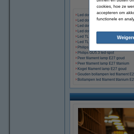
cookies, hoe ze we
accepteren om akko
Led downlight inbouw rond
functionele en anal
Led downlight inbouw vierkant
Led downlight opbouw rond
Led downlight opbouw vierkant
Led TL buis S14d
Weiger
Led TL buis S14s
Philips GU10 led-spot
Philips GU5.3 led-spot
Peer filament lamp E27 goud
Peer filament lamp E27 titanium
Kogel filament lamp E27 goud
Gouden bollampen led filament E
Bollampen led filament titanium E