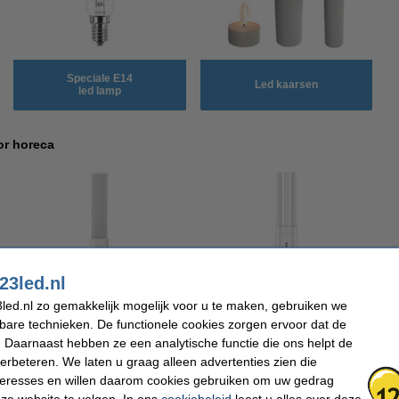
Speciale E14
Led kaarsen
led lamp
or horeca
23led.nl
led.nl zo gemakkelijk mogelijk voor u te maken, gebruiken we
PL-S / G23
PL-L / 2G11
kbare technieken. De functionele cookies zorgen ervoor dat de
 Daarnaast hebben ze een analytische functie die ons helpt de
verbeteren. We laten u graag alleen advertenties zien die
Grote aantallen nodig?
nteresses en willen daarom cookies gebruiken om uw gedrag
Vraag vrijblijvend een offerte aan
ze website te volgen. In ons
cookiebeleid
leest u alles over deze