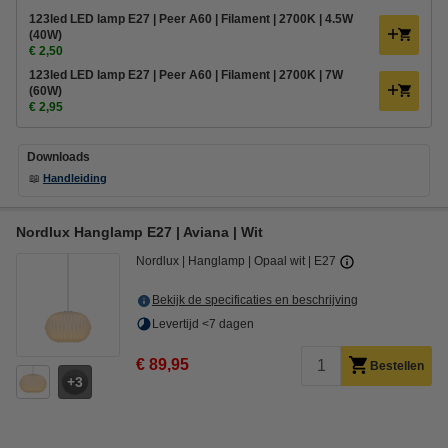
123led LED lamp E27 | Peer A60 | Filament | 2700K | 4.5W
(40W)
€ 2,50
123led LED lamp E27 | Peer A60 | Filament | 2700K | 7W
(60W)
€ 2,95
Downloads
📖
Handleiding
Nordlux Hanglamp E27 | Aviana | Wit
Nordlux
Hanglamp
Opaal wit
E27
Bekijk de specificaties en beschrijving
Levertijd <7 dagen
€ 89,95
Bestellen
3