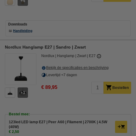
4
Downloads
📖
Handleiding
Nordlux Hanglamp E27 | Sandro | Zwart
Nordlux
Hanglamp
Zwart
E27
Bekijk de specificaties en beschrijving
Levertijd <7 dagen
€ 89,95
Bestellen
3
Bestel mee:
123led LED lamp E27 | Peer A60 | Filament | 2700K | 4.5W
(40W)
€ 2,50