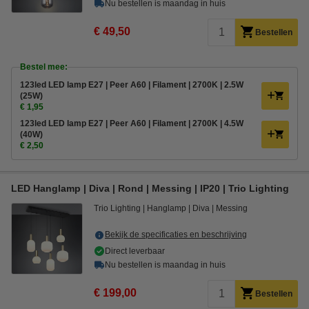
Nu bestellen is maandag in huis
€ 49,50
Bestellen
Bestel mee:
123led LED lamp E27 | Peer A60 | Filament | 2700K | 2.5W
(25W)
€ 1,95
123led LED lamp E27 | Peer A60 | Filament | 2700K | 4.5W
(40W)
€ 2,50
LED Hanglamp | Diva | Rond | Messing | IP20 | Trio Lighting
Trio Lighting
Hanglamp
Diva
Messing
Bekijk de specificaties en beschrijving
Direct leverbaar
Nu bestellen is maandag in huis
€ 199,00
Bestellen