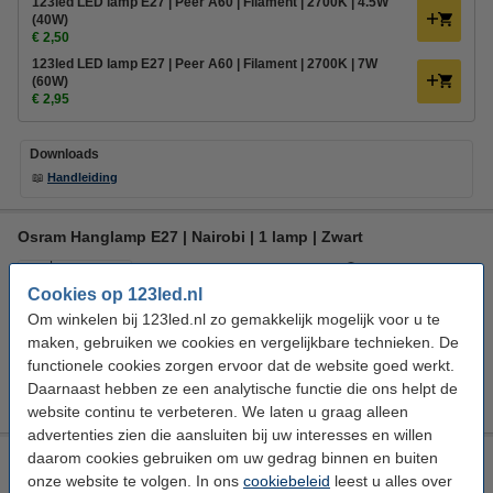
123led LED lamp E27 | Peer A60 | Filament | 2700K | 4.5W
(40W)
€ 2,50
123led LED lamp E27 | Peer A60 | Filament | 2700K | 7W
(60W)
€ 2,95
Downloads
📖
Handleiding
Osram Hanglamp E27 | Nairobi | 1 lamp | Zwart
Osram
Hanglamp
Zwart
E27
Cookies op 123led.nl
Bekijk de specificaties en beschrijving
Om winkelen bij 123led.nl zo gemakkelijk mogelijk voor u te
Levertijd <7 dagen
maken, gebruiken we cookies en vergelijkbare technieken. De
functionele cookies zorgen ervoor dat de website goed werkt.
€ 39,95
Bestellen
Daarnaast hebben ze een analytische functie die ons helpt de
website continu te verbeteren. We laten u graag alleen
advertenties zien die aansluiten bij uw interesses en willen
daarom cookies gebruiken om uw gedrag binnen en buiten
LED Hanglamp E14 | Molly | Rond | Nkkel | IP20 | Trio
Lighting
onze website te volgen. In ons
cookiebeleid
leest u alles over