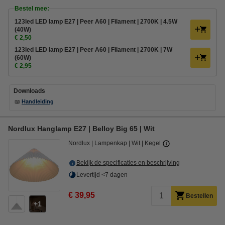
Bestel mee:
123led LED lamp E27 | Peer A60 | Filament | 2700K | 4.5W
(40W)
€ 2,50
123led LED lamp E27 | Peer A60 | Filament | 2700K | 7W
(60W)
€ 2,95
Downloads
📖
Handleiding
Nordlux Hanglamp E27 | Belloy Big 65 | Wit
Nordlux
Lampenkap
Wit
Kegel
Bekijk de specificaties en beschrijving
Levertijd <7 dagen
€ 39,95
Bestellen
1