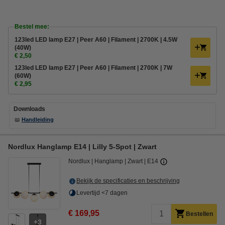
Bestel mee:
123led LED lamp E27 | Peer A60 | Filament | 2700K | 4.5W
(40W)
€ 2,50
123led LED lamp E27 | Peer A60 | Filament | 2700K | 7W
(60W)
€ 2,95
Downloads
📖
Handleiding
Nordlux Hanglamp E14 | Lilly 5-Spot | Zwart
Nordlux
Hanglamp
Zwart
E14
Bekijk de specificaties en beschrijving
Levertijd <7 dagen
€ 169,95
Bestellen
3