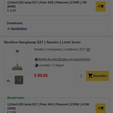
123led LED lamp E27 | Peer A60 | Filament | 2700K | 7W
(60W)
€ 2,95
Downloads
📖
Handleiding
Nordlux Hanglamp E27 | Sandro | Licht bruin
Nordlux
Hanglamp
Lichtbruin
E27
Bekijk de specificaties en beschrijving
Levertijd <7 dagen
€ 89,95
Bestellen
3
Bestel mee:
123led LED lamp E27 | Peer A60 | Filament | 2700K | 4.5W
(40W)
€ 2,50