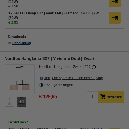
(40W)
€ 2,50
123led LED lamp E27 | Peer A60 | Filament | 2700K | 7W
(60W)
€ 2,95
Downloads
📖
Handleiding
Nordlux Hanglamp E27 | Vivienne Dual | Zwart
Nordlux
Hanglamp
Zwart
E27
Bekijk de specificaties en beschrijving
Levertijd <7 dagen
€ 129,95
Bestellen
4
Bestel mee: