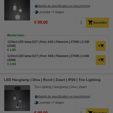
Bekijk de specificaties en beschrijving
Levertijd <7 dagen
€ 99,00
Bestellen
Bestel mee:
123led LED lamp E27 | Peer A60 | Filament | 2700K | 2.5W
(25W)
€ 1,95
123led LED lamp E27 | Peer A60 | Filament | 2700K | 4.5W
(40W)
€ 2,50
LED Hanglamp | Diva | Rond | Zwart | IP20 | Trio Lighting
Trio Lighting
Hanglamp
Diva
Zwart
Bekijk de specificaties en beschrijving
Levertijd <7 dagen
€ 99,00