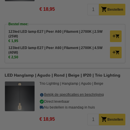
€ 18,95
Bestellen
Bestel mee:
123led LED lamp E27 | Peer A60 | Filament | 2700K | 2.5W
(25W)
€ 1,95
123led LED lamp E27 | Peer A60 | Filament | 2700K | 4.5W
(40W)
€ 2,50
LED Hanglamp | Agudo | Rond | Beige | IP20 | Trio Lighting
Trio Lighting
Hanglamp
Agudo
Beige
Bekijk de specificaties en beschrijving
Direct leverbaar
Nu bestellen is maandag in huis
€ 18,95
Bestellen