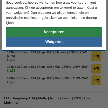
deze cookies, hoe ze werken en hoe u uw voorkeuren kunt
Trio Lighting
Hanglamp
Molly
Nkkel
aanpassen. Klik op accepteren om akkoord te gaan. Kiest u
voor weigeren? Dan plaatsen we alleen functionele en
Bekijk de specificaties en beschrijving
analytische cookies en gebruiken we technieken die daarop
Direct leverbaar
lijken.
Nu bestellen is maandag in huis
Accepteren
€ 42,95
Bestellen
Weigeren
Bestel mee:
123led LED lamp E14 | Kogel G45 | Filament | 2700K | 2.5W
(25W)
€ 1,95
123led LED lamp E14 | Kogel G45 | Mat | 2700K | 2.5W (25W)
€ 1,95
123led LED lamp E14 | Kogel G45 | Mat | 4000K | 2.5W (25W)
€ 1,95
LED Hanglamp E14 | Molly | Rond | Zwart | IP20 | Trio
Lighting