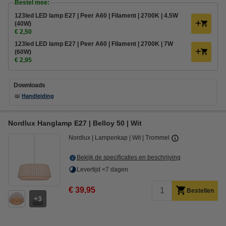
Bestel mee:
123led LED lamp E27 | Peer A60 | Filament | 2700K | 4.5W
(40W)
€ 2,50
123led LED lamp E27 | Peer A60 | Filament | 2700K | 7W
(60W)
€ 2,95
Downloads
📖
Handleiding
Nordlux Hanglamp E27 | Belloy 50 | Wit
Nordlux
Lampenkap
Wit
Trommel
Bekijk de specificaties en beschrijving
Levertijd <7 dagen
€ 39,95
Bestellen
3