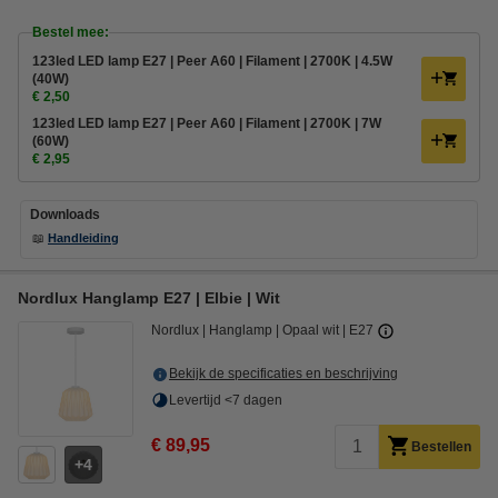
Bestel mee:
123led LED lamp E27 | Peer A60 | Filament | 2700K | 4.5W
(40W)
€ 2,50
123led LED lamp E27 | Peer A60 | Filament | 2700K | 7W
(60W)
€ 2,95
Downloads
📖
Handleiding
Nordlux Hanglamp E27 | Elbie | Wit
Nordlux
Hanglamp
Opaal wit
E27
Bekijk de specificaties en beschrijving
Levertijd <7 dagen
€ 89,95
Bestellen
4