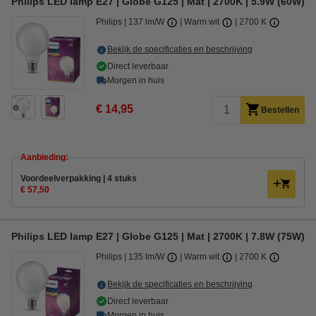
Philips LED lamp E27 | Globe G125 | Mat | 2700K | 5.9W (60W)
Philips
137 lm/W
Warm wit
2700 K
Bekijk de specificaties en beschrijving
Direct leverbaar
Morgen in huis
€ 14,95
Bestellen
Aanbieding:
Voordeelverpakking | 4 stuks
€ 57,50
Philips LED lamp E27 | Globe G125 | Mat | 2700K | 7.8W (75W)
Philips
135 lm/W
Warm wit
2700 K
Bekijk de specificaties en beschrijving
Direct leverbaar
Morgen in huis