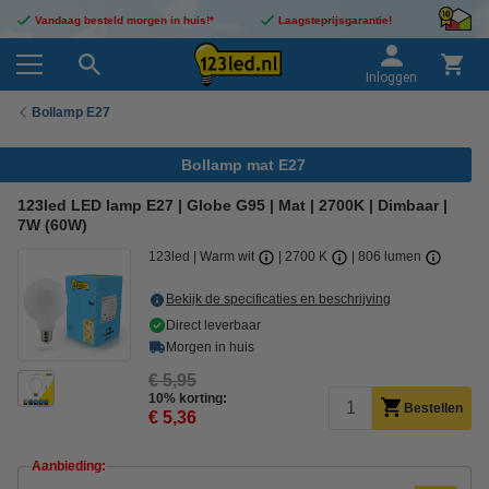
Vandaag besteld morgen in huis!*
Laagsteprijsgarantie!
Inloggen
Bollamp E27
Bollamp mat E27
123led LED lamp E27 | Globe G95 | Mat | 2700K | Dimbaar |
7W (60W)
123led
Warm wit
2700 K
806 lumen
Bekijk de specificaties en beschrijving
Direct leverbaar
Morgen in huis
€ 5,95
10% korting:
Bestellen
€ 5,36
Aanbieding: