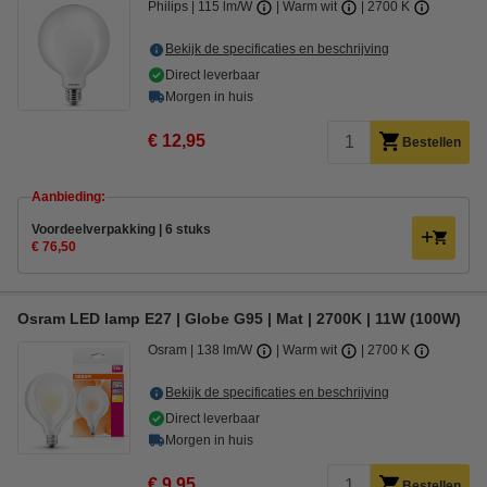
Philips
115 lm/W
Warm wit
2700 K
Bekijk de specificaties en beschrijving
Direct leverbaar
Morgen in huis
€ 12,95
Bestellen
Aanbieding:
Voordeelverpakking | 6 stuks
€ 76,50
Osram LED lamp E27 | Globe G95 | Mat | 2700K | 11W (100W)
Osram
138 lm/W
Warm wit
2700 K
Bekijk de specificaties en beschrijving
Direct leverbaar
Morgen in huis
€ 9,95
Bestellen