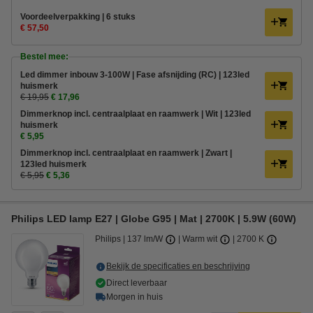
Voordeelverpakking | 6 stuks
€ 57,50
Bestel mee:
Led dimmer inbouw 3-100W | Fase afsnijding (RC) | 123led
huismerk
€ 19,95
€ 17,96
Dimmerknop incl. centraalplaat en raamwerk | Wit | 123led
huismerk
€ 5,95
Dimmerknop incl. centraalplaat en raamwerk | Zwart |
123led huismerk
€ 5,95
€ 5,36
Philips LED lamp E27 | Globe G95 | Mat | 2700K | 5.9W (60W)
Philips
137 lm/W
Warm wit
2700 K
Bekijk de specificaties en beschrijving
Direct leverbaar
Morgen in huis