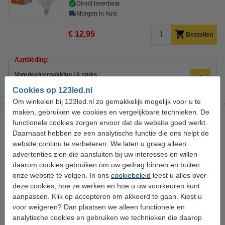
Direct leverbaar
Morgen in huis
€ 12,95
Bestellen
Aanbieding:
Voordeelverpakking | 6 stuks
€ 75,50
Cookies op 123led.nl
Om winkelen bij 123led.nl zo gemakkelijk mogelijk voor u te
maken, gebruiken we cookies en vergelijkbare technieken. De
Osram LED lamp E27 | Globe G124 | Mat | 4000K | 17W
functionele cookies zorgen ervoor dat de website goed werkt.
(150W)
Daarnaast hebben ze een analytische functie die ons helpt de
Osram
144 lm/W
Helder wit
4000 K
website continu te verbeteren. We laten u graag alleen
advertenties zien die aansluiten bij uw interesses en willen
Bekijk de specificaties en beschrijving
daarom cookies gebruiken om uw gedrag binnen en buiten
Direct leverbaar
onze website te volgen. In ons
cookiebeleid
leest u alles over
Morgen in huis
deze cookies, hoe ze werken en hoe u uw voorkeuren kunt
aanpassen. Klik op accepteren om akkoord te gaan. Kiest u
€ 12,95
Bestellen
voor weigeren? Dan plaatsen we alleen functionele en
analytische cookies en gebruiken we technieken die daarop