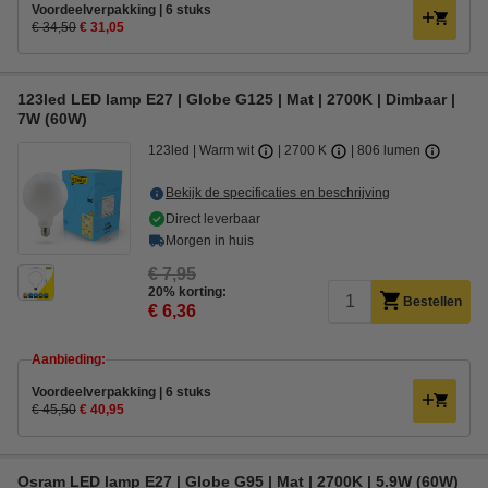
Voordeelverpakking | 6 stuks
€ 34,50
€ 31,05
123led LED lamp E27 | Globe G125 | Mat | 2700K | Dimbaar |
7W (60W)
123led
Warm wit
2700 K
806 lumen
Bekijk de specificaties en beschrijving
Direct leverbaar
Morgen in huis
€ 7,95
20% korting:
Bestellen
€ 6,36
Aanbieding:
Voordeelverpakking | 6 stuks
€ 45,50
€ 40,95
Osram LED lamp E27 | Globe G95 | Mat | 2700K | 5.9W (60W)