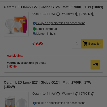
Osram LED lamp E27 | Globe G125 | Mat | 2700K | 11W (100W)
Osram
138 lm/W
Warm wit
2700 K
Bekijk de specificaties en beschrijving
Direct leverbaar
Morgen in huis
€ 9,95
Bestellen
Aanbieding:
Voordeelverpakking | 6 stuks
€ 57,50
Osram LED lamp E27 | Globe G124 | Mat | 2700K | 17W
(150W)
Osram
144 lm/W
Warm wit
2700 K
Bekijk de specificaties en beschrijving