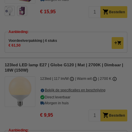
€ 15,95
Bestellen
Aanbieding:
Voordeelverpakking | 4 stuks
€ 61,50
123led LED lamp E27 | Globe G120 | Mat | 2700K | Dimbaar |
18W (150W)
123led
117 lm/W
Warm wit
2700 K
Bekijk de specificaties en beschrijving
Direct leverbaar
Morgen in huis
€ 9,95
Bestellen
Aanbieding: