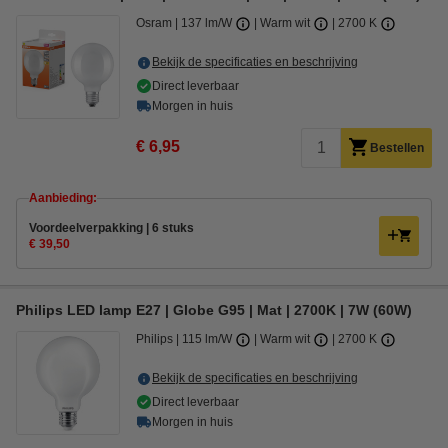
Osram
137 lm/W
Warm wit
2700 K
Bekijk de specificaties en beschrijving
Direct leverbaar
Morgen in huis
€ 6,95
Bestellen
Aanbieding:
Voordeelverpakking | 6 stuks
€ 39,50
Philips LED lamp E27 | Globe G95 | Mat | 2700K | 7W (60W)
Philips
115 lm/W
Warm wit
2700 K
Bekijk de specificaties en beschrijving
Direct leverbaar
Morgen in huis