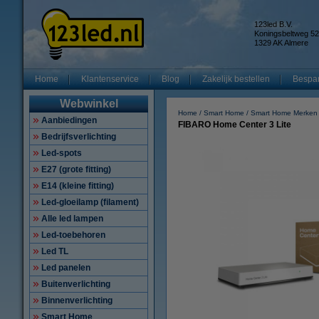
123led B.V.
Koningsbeltweg 52
1329 AK Almere
Home
Klantenservice
Blog
Zakelijk bestellen
Bespar
Webwinkel
Home
Smart Home
Smart Home Merken
Aanbiedingen
FIBARO Home Center 3 Lite
Bedrijfsverlichting
Led-spots
E27 (grote fitting)
E14 (kleine fitting)
Led-gloeilamp (filament)
Alle led lampen
Led-toebehoren
Led TL
Led panelen
Buitenverlichting
Binnenverlichting
Smart Home