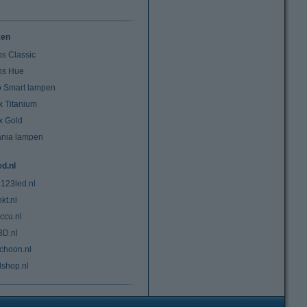
ken
ps Classic
ips Hue
io Smart lampen
x Titanium
x Gold
ania lampen
ed.nl
 123led.nl
kt.nl
ccu.nl
3D.nl
choon.nl
lshop.nl