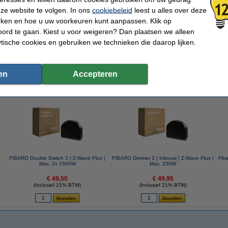
ze website te volgen. In ons
cookiebeleid
leest u alles over deze
rken en hoe u uw voorkeuren kunt aanpassen. Klik op
ord te gaan. Kiest u voor weigeren? Dan plaatsen we alleen
ytische cookies en gebruiken we technieken die daarop lijken.
Google*
Alexa*
Siri
en
Accepteren
 dit artikel ook besteld hebben
FIBARO Double Switch 2 | Z-Wave Plus |
FIBARO Dimmer 2 | Inbouw | Z-Wave Plus |
Fib
Max. 2x 1500W
Max. 250W
€ 49,50
€ 49,95
(Inclusief 21% BTW)
(Inclusief 21% BTW)