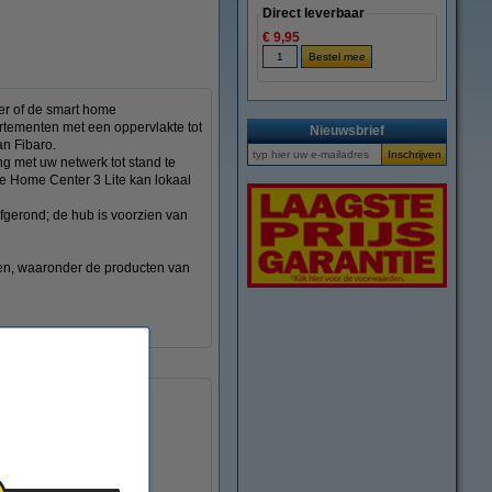
Direct leverbaar
€ 9,95
er of de smart home
rtementen met een oppervlakte tot
Nieuwsbrief
n Fibaro.
g met uw netwerk tot stand te
De Home Center 3 Lite kan lokaal
fgerond; de hub is voorzien van
en, waaronder de producten van