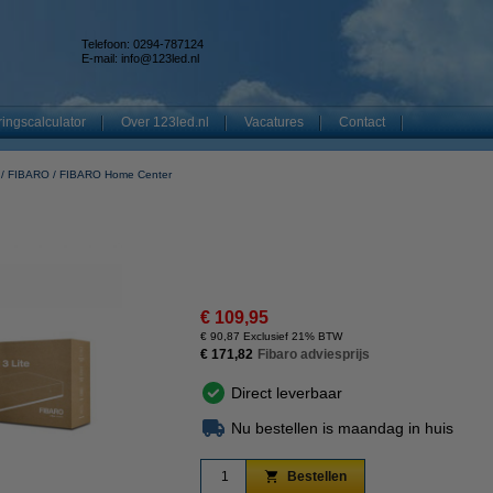
Telefoon: 0294-787124
E-mail:
info@123led.nl
ingscalculator
Over 123led.nl
Vacatures
Contact
FIBARO
FIBARO Home Center
€ 109,95
€ 90,87 Exclusief 21% BTW
€ 171,82
Fibaro adviesprijs
Direct leverbaar
Nu bestellen is maandag in huis
Bestellen