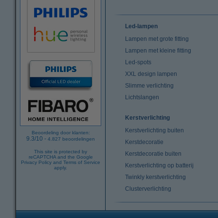
Led-lampen
Lampen met grote fitting
Lampen met kleine fitting
Led-spots
XXL design lampen
Slimme verlichting
Lichtslangen
Kerstverlichting
Kerstverlichting buiten
Beoordeling door klanten:
9.3
/
10
-
4.827
beoordelingen
Kerstdecoratie
This site is protected by
Kerstdecoratie buiten
reCAPTCHA and the Google
Privacy Policy
and
Terms of Service
Kerstverlichting op batterij
apply.
Twinkly kerstverlichting
Clusterverlichting