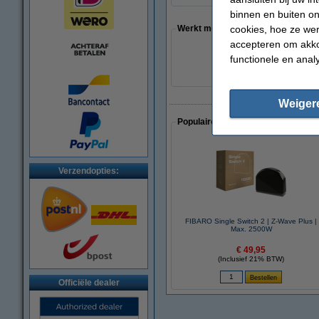
binnen en buiten on
cookies, hoe ze we
Werkt met
accepteren om akko
functionele en anal
Fibaro
Weiger
Populaire artikelen van klanten die
Verzendopties:
FIBARO Single Switch 2 | Z-Wave Plus |
Max. 2500W
€ 49,95
(Inclusief 21% BTW)
Officiële dealer