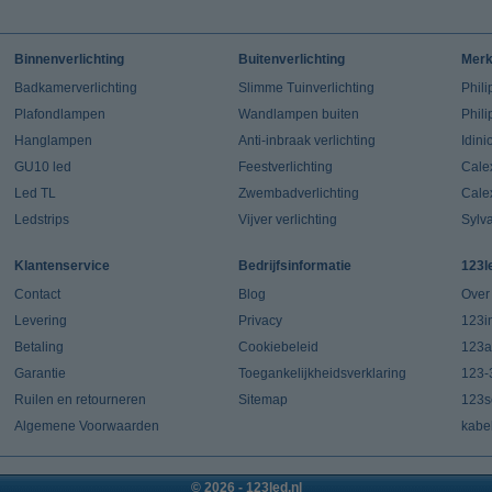
Binnenverlichting
Buitenverlichting
Mer
Badkamerverlichting
Slimme Tuinverlichting
Phili
Plafondlampen
Wandlampen buiten
Phil
Hanglampen
Anti-inbraak verlichting
Idin
GU10 led
Feestverlichting
Cale
Led TL
Zwembadverlichting
Cale
Ledstrips
Vijver verlichting
Sylv
Klantenservice
Bedrijfsinformatie
123l
Contact
Blog
Over
Levering
Privacy
123in
Betaling
Cookiebeleid
123a
Garantie
Toegankelijkheidsverklaring
123-
Ruilen en retourneren
Sitemap
123s
Algemene Voorwaarden
kabe
© 2026 - 123led.nl