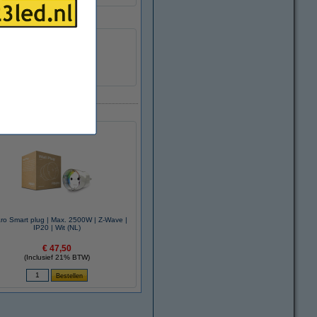
IFTTT
aro Smart plug | Max. 2500W | Z-Wave |
IP20 | Wit (NL)
€ 47,50
(Inclusief 21% BTW)