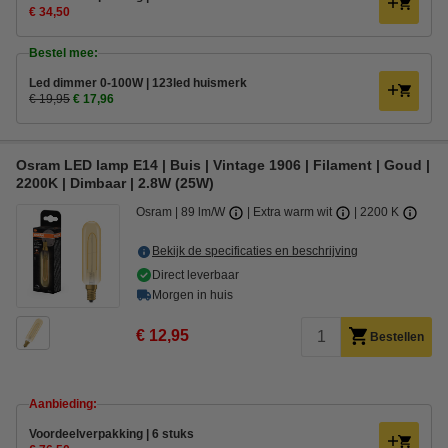
€ 34,50
Bestel mee:
Led dimmer 0-100W | 123led huismerk
€ 19,95
€ 17,96
Osram LED lamp E14 | Buis | Vintage 1906 | Filament | Goud |
2200K | Dimbaar | 2.8W (25W)
Osram
89 lm/W
Extra warm wit
2200 K
Bekijk de specificaties en beschrijving
Direct leverbaar
Morgen in huis
€ 12,95
Bestellen
Aanbieding:
Voordeelverpakking | 6 stuks