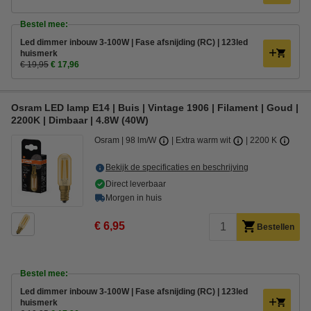
Bestel mee:
Led dimmer inbouw 3-100W | Fase afsnijding (RC) | 123led
huismerk
€ 19,95
€ 17,96
Osram LED lamp E14 | Buis | Vintage 1906 | Filament | Goud |
2200K | Dimbaar | 4.8W (40W)
Osram
98 lm/W
Extra warm wit
2200 K
Bekijk de specificaties en beschrijving
Direct leverbaar
Morgen in huis
€ 6,95
Bestellen
Bestel mee:
Led dimmer inbouw 3-100W | Fase afsnijding (RC) | 123led
huismerk