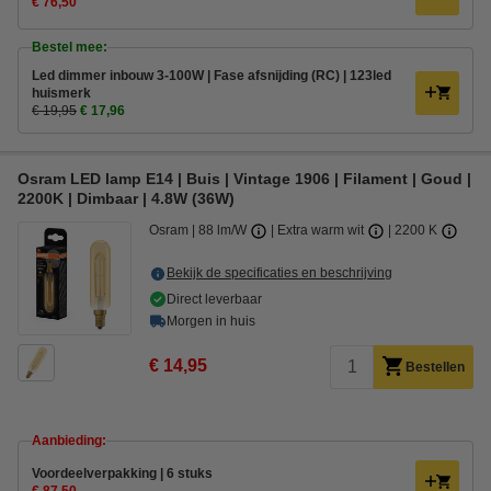
€ 76,50
Bestel mee:
Led dimmer inbouw 3-100W | Fase afsnijding (RC) | 123led
huismerk
€ 19,95
€ 17,96
Osram LED lamp E14 | Buis | Vintage 1906 | Filament | Goud |
2200K | Dimbaar | 4.8W (36W)
Osram
88 lm/W
Extra warm wit
2200 K
Bekijk de specificaties en beschrijving
Direct leverbaar
Morgen in huis
€ 14,95
Bestellen
Aanbieding:
Voordeelverpakking | 6 stuks