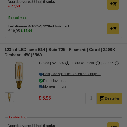
Voordeelverpakking | 6 stuks
€ 27,50
Bestel mee:
Led dimmer 0-100W | 123led huismerk
€ 19,95
€ 17,96
123led LED lamp E14 | Buis T25 | Filament | Goud | 2200K |
Dimbaar | 4W (25W)
123led
62 lm/W
Extra warm wit
2200 K
Bekijk de specificaties en beschrijving
Direct leverbaar
Morgen in huis
€ 5,95
Bestellen
Aanbieding:
Voordeelverpakking | 6 stuks