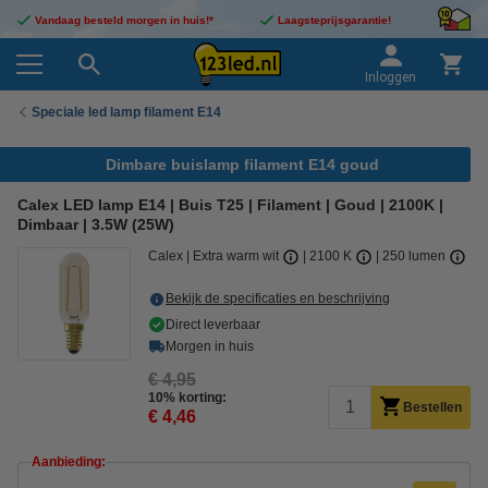
Vandaag besteld morgen in huis!*
Laagsteprijsgarantie!
Inloggen
Speciale led lamp filament E14
Dimbare buislamp filament E14 goud
Calex LED lamp E14 | Buis T25 | Filament | Goud | 2100K |
Dimbaar | 3.5W (25W)
Calex
Extra warm wit
2100 K
250 lumen
Bekijk de specificaties en beschrijving
Direct leverbaar
Morgen in huis
€ 4,95
10% korting:
Bestellen
€ 4,46
Aanbieding: