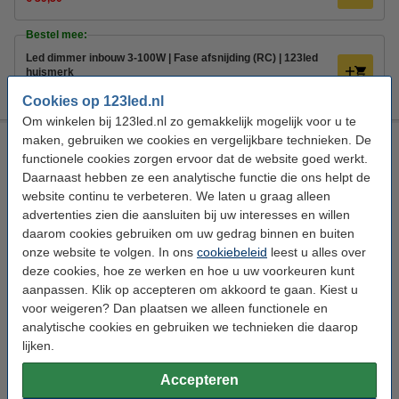
Bestel mee:
Led dimmer inbouw 3-100W | Fase afsnijding (RC) | 123led
huismerk
€ 19,95
€ 17,96
Cookies op 123led.nl
Om winkelen bij 123led.nl zo gemakkelijk mogelijk voor u te
maken, gebruiken we cookies en vergelijkbare technieken. De
Osram LED lamp E14 | Buis T26 | Vintage 1906 | Filament |
Goud | 2200K | Dimbaar | 2.8W (25W)
functionele cookies zorgen ervoor dat de website goed werkt.
Daarnaast hebben ze een analytische functie die ons helpt de
Osram
89 lm/W
Extra warm wit
2200 K
website continu te verbeteren. We laten u graag alleen
advertenties zien die aansluiten bij uw interesses en willen
Bekijk de specificaties en beschrijving
daarom cookies gebruiken om uw gedrag binnen en buiten
Direct leverbaar
onze website te volgen. In ons
cookiebeleid
leest u alles over
Morgen in huis
deze cookies, hoe ze werken en hoe u uw voorkeuren kunt
aanpassen. Klik op accepteren om akkoord te gaan. Kiest u
€ 10,95
Bestellen
voor weigeren? Dan plaatsen we alleen functionele en
analytische cookies en gebruiken we technieken die daarop
lijken.
Aanbieding:
Accepteren
Voordeelverpakking | 6 stuks
€ 64,50