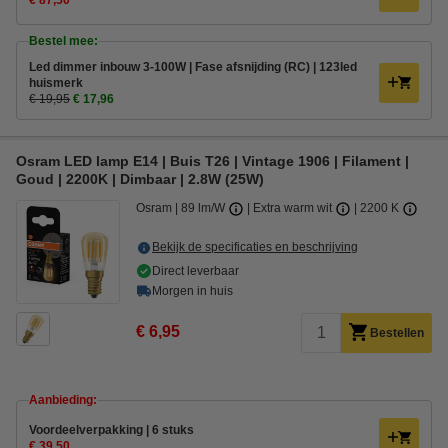
€ 87,50
Bestel mee:
Led dimmer inbouw 3-100W | Fase afsnijding (RC) | 123led
huismerk
€ 19,95
€ 17,96
Osram LED lamp E14 | Buis T26 | Vintage 1906 | Filament |
Goud | 2200K | Dimbaar | 2.8W (25W)
Osram
89 lm/W
Extra warm wit
2200 K
Bekijk de specificaties en beschrijving
Direct leverbaar
Morgen in huis
€ 6,95
Bestellen
Aanbieding:
Voordeelverpakking | 6 stuks
€ 39,50