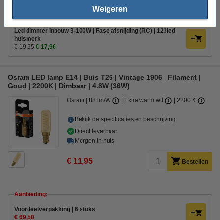
Weigeren
Bestel mee:
Led dimmer inbouw 3-100W | Fase afsnijding (RC) | 123led
huismerk
€ 19,95
€ 17,96
Osram LED lamp E14 | Buis T26 | Vintage 1906 | Filament |
Goud | 2200K | Dimbaar | 4.8W (36W)
Osram
88 lm/W
Extra warm wit
2200 K
Bekijk de specificaties en beschrijving
Direct leverbaar
Morgen in huis
€ 11,95
Bestellen
Aanbieding:
Voordeelverpakking | 6 stuks
€ 69,50